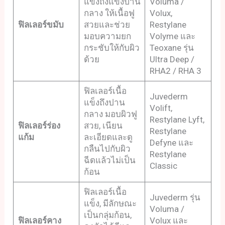
แข็งถึงแข็งปาน
Voluma /
กลาง ให้เนื้อฟู
Volux,
ฟิลเลอร์ขมับ
สวยและช่วย
Restylane
มอบความยก
Volyme และ
กระชับให้กับผิว
Teoxane รุ่น
ด้วย
Ultra Deep /
RHA2 / RHA 3
ฟิลเลอร์เนื้อ
Juvederm
แข็งถึงปาน
Volift,
กลาง มอบผิวฟู
Restylane Lyft,
ฟิลเลอร์ร่อง
สวย, เนียน
Restylane
แก้ม
ละเอียดและดู
Defyne และ
กลืนไปกับผิว
Restylane
ฉีดแล้วไม่เป็น
Classic
ก้อน
ฟิลเลอร์เนื้อ
Juvederm รุ่น
แข็ง, มีลักษณะ
Voluma /
เป็นกลุ่มก้อน,
ฟิลเลอร์คาง
Volux และ