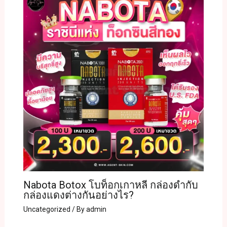
Nabota Botox โบท็อกเกาหลี กล่องดำกับ
กล่องแดงต่างกันอย่างไร?
Uncategorized
/ By
admin