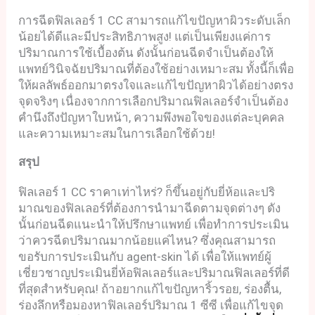
การฉีดฟิลเลอร์ 1 CC สามารถแก้ไขปัญหาผิวระดับเล็ก
น้อยได้ดีและมีประสิทธิภาพสูง! แต่เป็นเพียงแค่การ
ปริมาณการใช้เบื้องต้น ดังนั้นก่อนฉีดจำเป็นต้องให้
แพทย์วินิจฉัยปริมาณที่ต้องใช้อย่างเหมาะสม ทั้งนี้ก็เพื่อ
ให้ผลลัพธ์ออกมาตรงใจและแก้ไขปัญหาผิวได้อย่างตรง
จุดจริงๆ เนื่องจากการเลือกปริมาณฟิลเลอร์จำเป็นต้อง
คำนึงถึงปัญหาใบหน้า, ความพึงพอใจของแต่ละบุคคล
และความเหมาะสมในการเลือกใช้ด้วย!
สรุป
ฟิลเลอร์ 1 CC ราคาเท่าไหร่? ก็ขึ้นอยู่กับยี่ห้อและปริ
มาณของฟิลเลอร์ที่ต้องการนำมาฉีดตามจุดต่างๆ ดัง
นั้นก่อนฉีดแนะนำให้ปรึกษาแพทย์ เพื่อทำการประเมิน
ว่าควรฉีดปริมาณมากน้อยแค่ไหน? ซึ่งคุณสามารถ
ขอรับการประเมินกับ agent-skin ได้ เพื่อให้แพทย์ผู้
เชี่ยวชาญประเมินยี่ห้อฟิลเลอร์และปริมาณฟิลเลอร์ที่ดี
ที่สุดสำหรับคุณ! ถ้าอยากแก้ไขปัญหาริ้วรอย, ร่องตื้น,
ร่องลึกหรือมองหาฟิลเลอร์ปริมาณ 1 ซีซี เพื่อแก้ไขจุด