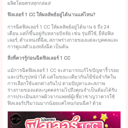
ผลิตโดยตรงทุกกล่อง!
ฟิลเลอร์ 1 CC ให้ผลลัพธ์อยู่ได้นานแค่ไหน?
การฉีดฟิลเลอร์ 1 CC ให้ผลลัพธ์อยู่ได้นาน 6 ถึง 24
เดือน แต่ก็ขึ้นอยู่กับหลายปัจจัย เช่น รุ่นที่ใช้, ยี่ห้อฟิล
เลอร์, ตำแหน่งที่ฉีด, สภาพร่างกายของแต่ละบุคคลและ
การดูแลตัวเองหลังฉีด เป็นต้น
สิ่งที่ควรรู้ก่อนฉีดฟิลเลอร์ 1 CC
แม้การฉีดฟิลเลอร์ 1 CC จะสามารถแก้ไขปัญหาริ้วรอย
และปรับรูปหน้าได้ แต่ในขณะเดียวกันก็มีข้อจำกัดใน
การเลือกใช้แตกต่างกันไป ตามปัญหาและสภาพ
ร่างกายของแต่ละบุคคลรวมไปถึงคุณจำเป็นต้องได้รับ
การประเมินสภาพผิวจากแพทย์ผู้เชี่ยวชาญว่าควรใช้
ฟิลเลอร์ปริมาณมากน้อยแค่ไหนก่อนฉีด? ด้วย