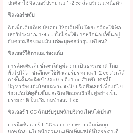
ปกติจะใช้ฟิลเลอร์ประมาณ 1-2 cc ฉีดบริเวณเหนือคิ้ว
ฟิลเลอร์ขมับ
ฉีดเพื่อเติมเต็มขมับตอบให้ดูเต็มขึ้น โดยปกติจะใช้ฟิล
เลอร์ประมาณ 1-4 cc ทั้งนี้ จะใช้มากหรือน้อยก็ขึ้นอยู่
กับความลึกของขมับแต่ละบุคคลว่ายุบแค่ไหน?
ฟิลเลอร์ใต้ตาและร่องแก้ม
การฉีดเติมเต็มชั้นตาให้ดูมีความเป็นธรรมชาติ โดย
ทั่วไปใต้ตาชั้นลึกจะใช้ฟิลเลอร์ประมาณ 1-2 cc ส่วนใต้
ตาชั้นตื้นจะฉีดข้างละ 0.5 ถึง 1 cc สำหรับใครที่มี
ปัญหาร่องแก้มโดยเฉพาะ จะนิยมฉีดฟิลเลอร์เพื่อแก้ไข
ร่องแก้มให้ดูตื้นขึ้นและฉีดเพื่อมอบผิวอิ่มฟูอย่างเป็น
ธรรมชาติ ในปริมาณข้างละ 1 cc
ฟิลเลอร์ 1 CC ฉีดปรับรูปหน้าบริเวณไหนได้บ้าง?
การฉีดฟิลเลอร์ 1 CC นอกจากจะช่วยเติมเต็มจุด
บกพร่องบนใบหน้าส่วนบนเพื่อเพิ่มเสน่ห์ที่ใครๆ ต่างก็