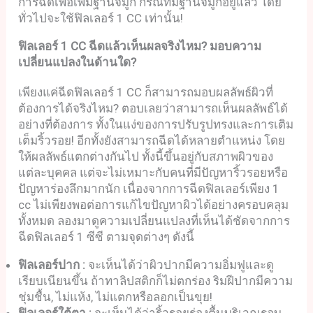
การฉีดเพื่อเพิ่มฐานจมูก กรณีที่มีฐานจมูกอยู่แล้ว โดย
ทั่วไปจะใช้ฟิลเลอร์ 1 CC เท่านั้น!
ฟิลเลอร์ 1 CC ฉีดแล้วเห็นผลจริงไหม? มอบความ
เปลี่ยนแปลงในด้านใด?
เพียงแค่ฉีดฟิลเลอร์ 1 CC ก็สามารถมอบผลลัพธ์ผิวที่
ต้องการได้จริงไหม? ตอบเลยว่าสามารถเห็นผลลัพธ์ได้
อย่างที่ต้องการ ทั้งในแง่ของการปรับรูปทรงและการเติม
เต็มริ้วรอย! อีกทั้งยังสามารถฉีดได้หลายตำแหน่ง โดย
ให้ผลลัพธ์แตกต่างกันไป ทั้งนี้ขึ้นอยู่กับสภาพผิวของ
แต่ละบุคคล แต่จะไม่เหมาะกับคนที่มีปัญหาริ้วรอยหรือ
ปัญหาร่องลึกมากนัก เนื่องจากการฉีดฟิลเลอร์เพียง 1
cc ไม่เพียงพอต่อการแก้ไขปัญหาผิวได้อย่างครอบคลุม
ทั้งหมด ลองมาดูความเปลี่ยนแปลงที่เห็นได้ชัดจากการ
ฉีดฟิลเลอร์ 1 ซีซี ตามจุดต่างๆ ดังนี้
ฟิลเลอร์ปาก
:
จะเห็นได้ว่าผิวปากมีความอิ่มฟูและดู
เรียบเนียนขึ้น ถ้าทาลิปสติกก็ไม่ตกร่อง ริมฝีปากมีความ
ชุ่มชื้น, ไม่แห้ง, ไม่แตกหรือลอกเป็นขุย!
ฟิลเลอร์ใต้ตา
:
จะเห็นได้ว่าริ้วรอยร่องตื้นบริเวณรอบ