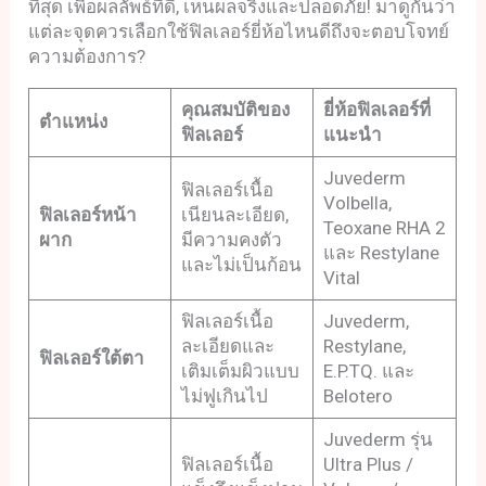
ที่สุด เพื่อผลลัพธ์ที่ดี, เห็นผลจริงและปลอดภัย! มาดูกันว่า
แต่ละจุดควรเลือกใช้ฟิลเลอร์ยี่ห้อไหนดีถึงจะตอบโจทย์
ความต้องการ?
คุณสมบัติของ
ยี่ห้อฟิลเลอร์ที่
ตำแหน่ง
ฟิลเลอร์
แนะนำ
Juvederm
ฟิลเลอร์เนื้อ
Volbella,
ฟิลเลอร์หน้า
เนียนละเอียด,
Teoxane RHA 2
ผาก
มีความคงตัว
และ Restylane
และไม่เป็นก้อน
Vital
ฟิลเลอร์เนื้อ
Juvederm,
ละเอียดและ
Restylane,
ฟิลเลอร์ใต้ตา
เติมเต็มผิวแบบ
E.P.TQ. และ
ไม่ฟูเกินไป
Belotero
Juvederm รุ่น
ฟิลเลอร์เนื้อ
Ultra Plus /