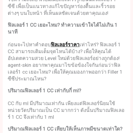
ซีซี เพื่อเป็นแนวทางแก้ไขปัญหาร่องตื้นและริ้วรอย
ต่างๆ บนใบหน้า ที่เห็นผลชัดเจนด้วยตาคุณเอง!
ฟิลเลอร์ 1 CC เยอะไหม? ทำความเข้าใจได้ไม่เกิน 1
นาที
ก่อนจะไปหาคำตอบ
ฟิลเลอร์ราคา
เท่าไหร่? ฟิลเลอร์ 1
CC สามารถเติมเต็มจุดไหนได้บ้าง? เพื่อให้คุณได้
อัปเดตความสวย Level ใหม่ด้วยฟิลเลอร์อย่างถูกต้อง!
agent-skin อยากพาคุณมาไขข้อข้องใจกันก่อนว่าฟิล
เลอร์1 cc เยอะไหม? เพื่อให้คุณมองภาพออกว่า Filler 1
ซีซีประมาณไหน?
ปริมาณฟิลเลอร์ 1 CC เท่ากับกี่ ml?
CC กับ ml มีปริมาณเท่ากัน เพียงแต่ฟิลเลอร์นิยมใช้
หน่วยวัดปริมาณเป็น CC มากกว่า ดังนั้นปริมาณฟิลเลอ
ร์ 1 CC จึงเท่ากับ 1 ml
ปริมาณฟิลเลอร์ 1 CC เทียบให้เห็นภาพมีขนาดเท่าใด?