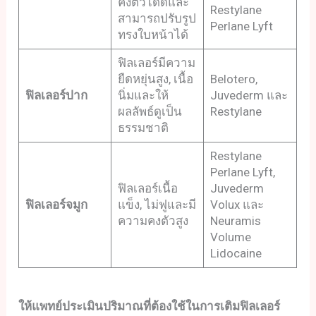
คงตัวได้ดีและ
Restylane
สามารถปรับรูป
Perlane Lyft
ทรงใบหน้าได้
ฟิลเลอร์มีความ
ยืดหยุ่นสูง, เนื้อ
Belotero,
ฟิลเลอร์ปาก
นิ่มและให้
Juvederm และ
ผลลัพธ์ดูเป็น
Restylane
ธรรมชาติ
Restylane
Perlane Lyft,
ฟิลเลอร์เนื้อ
Juvederm
ฟิลเลอร์จมูก
แข็ง, ไม่ฟูและมี
Volux และ
ความคงตัวสูง
Neuramis
Volume
Lidocaine
ให้แพทย์ประเมินปริมาณที่ต้องใช้ในการเติมฟิลเลอร์