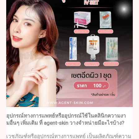
อุปกรณ์ทางการแพทย
์หรืออุปกรณ์ใช้ในคลินิกความงา
มอื่นๆ เพิ่มเติม ที่ agent-skin วางจำหน่ายมีอะไรบ้าง?
เวชภัณฑ
์หรือ
อุปกรณ์ทางการแพทย
์ เป็น
ผลิตภัณฑ์ความ