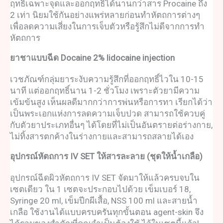
ฤทธิ์เฉพาะจุดและออกฤทธิ์ได้นานกว่าสาร Procaine ถึง
2 เท่า นิยมใช้กันอย่างแพร่หลายก่อนทำหัตถการต่างๆ
เพื่อลดความเสี่ยงในการเจ็บตัวหรือรู้สึกไม่ดีจากการทำ
หัตถการ
ยาชาแบบฉีด
Docaine 2% lidocaine injection
เวชภัณฑ
์กลุ่มยาระงับความรู้สึกที่ออกฤทธิ์ไวใน 10-15
นาที แต่ออกฤทธิ์นาน 1-2 ชั่วโมง เพราะตัวยามีความ
เข้มข้นสูง เห็นผลดีมากกว่าการพ่นหรือการทา เรียกได้ว่า
เป็นพระเอกแห่งการลดความเจ็บปวด สามารถใช้ควบคู่
กับตัวยาประเภทอื่นๆ ได้โดยที่ไม่เป็นอันตรายต่อร่างกาย,
ไม่ทิ้งสารตกค้างในร่างกายและสามารถสลายได้เอง
อุปกรณ์หัตถการ IV SET ให้สารละลาย (ชุดให้น้ำเกลือ)
อุปกรณ์ฉีดผิว
หัตถการ IV SET จัดมาให้แล้วครบจบใน
เซตเดียว ใน 1 เซตจะประกอบไปด้วย เข็มเบอร์ 18,
Syringe 20 ml, เข็มปีกผีเสื้อ, NSS 100 ml และสายน้ำ
เกลือ ใช้งานได้แบบครบครันทุกขั้นตอน agent-skin จึง