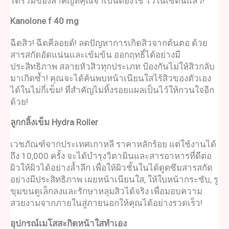
ได้รวมของสำคัญที่คุณจำเป็นต้องใช้ ไว้ในเซตนี้แล้ว!
Kanolone f 40 mg
ฉีดสิว! ฉีดคีลอยด์! ลดปัญหาการเกิดสิวจากต้นตอ ด้วย
สารสกัดอัดแน่นและเข้มข้น ออกฤทธิ์ได้อย่างมี
ประสิทธิภาพ สลายหัวสิวทุกประเภท ป้องกันไม่ให้สิวกลับ
มาเกิดซ้ำ! คุณจะได้ค้นพบหน้าเนียนใสไร้สิวของตัวเอง
ได้ในไม่กี่เข็ม! ที่สำคัญไม่ทิ้งรอยแผลเป็นไว้ให้กวนใจอีก
ด้วย!
ลูกกลิ้งเข็ม
Hydra Roller
เวชภัณฑ
์จากประเทศเกาหลี ราคาหลักร้อย แต่ใช้งานได้
ถึง 10,000 ครั้ง จะได้บำรุงวิตามินและสารอาหารที่ดีต่อ
ผิวให้ผิวได้อย่างล้ำลึก เพื่อให้ผิวชั้นในได้ดูดซึมสารสกัด
อย่างมีประสิทธิภาพ เผยหน้าเนียนใส, ให้ใบหน้ากระชับ, รู
ขุมขนดูเล็กลงและรักษาหลุมสิวได้จริง เพื่อมอบความ
สวยงามจากภายในสู่ภายนอกให้คุณได้อย่างรวดเร็ว!
อุปกรณ์
เมโสสะกิดหน้าใสทําเอง