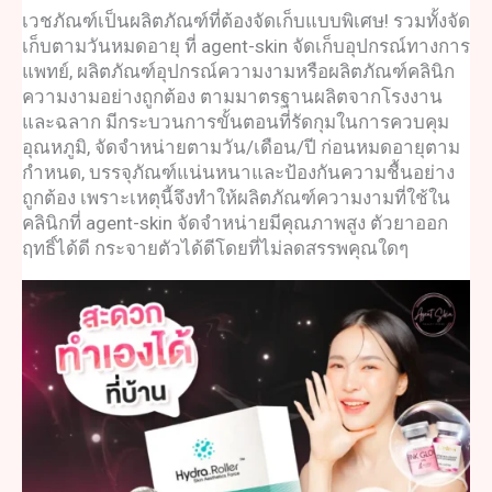
เวชภัณฑ
์เป็นผลิตภัณฑ์ที่ต้องจัดเก็บแบบพิเศษ! รวมทั้งจัด
เก็บตามวันหมดอายุ ที่ agent-skin จัดเก็บ
อุปกรณ์ทางการ
แพทย์
, ผลิตภัณฑ์อุปกรณ์ความงามหรือผลิตภัณฑ์คลินิก
ความงามอย่างถูกต้อง ตามมาตรฐานผลิตจากโรงงาน
และฉลาก มีกระบวนการขั้นตอนที่รัดกุมในการควบคุม
อุณหภูมิ, จัดจำหน่ายตามวัน/เดือน/ปี ก่อนหมดอายุตาม
กำหนด, บรรจุภัณฑ์แน่นหนาและป้องกันความชื้นอย่าง
ถูกต้อง เพราะเหตุนี้จึงทำให้
ผลิตภัณฑ์ความงาม
ที่ใช้ใน
คลินิกที่ agent-skin จัดจำหน่ายมีคุณภาพสูง ตัวยาออก
ฤทธิ์ได้ดี กระจายตัวได้ดีโดยที่ไม่ลดสรรพคุณใดๆ