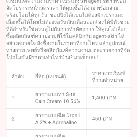
เวชภัณฑ
์ความงามราคาโปรโมชั่นที่ agent-skin พร้อม
จัดโปรกระหน่ำลดราคา ให้คุณซื้อได้ง่าย พร้อมจ่าย
พร้อมโอนได้ทุกวัน! ชอปปิงได้แบบไม่ต้องพักเบรกและ
เลือกซื้อได้โดยไม่ต้องรอวันเงินเดือนออก! จะได้มีตัวช่วย
ที่ดีสำหรับใช้ควบคู่ไปกับการทำหัตถการ ให้คุณได้เลือก
ซื้อ
ผลิตภัณฑ์ความงาม
ที่ใช้ในคลินิกกับ agent-skin ได้
อย่างสบายใจ สั่งซื้อง่ายในราคาที่จ่ายไหว แล้ว
อุปกรณ์
ทางการแพทย์
หรือ
ผลิตภัณฑ์ความงาม
แต่ละรายการที่จัด
โปรโมชั่นมีราคาเท่าไหร่บ้าง? มาเช็กเลย!
ราคา
เวชภัณฑ์
ลำดับ
ยี่ห้อ (แบรนด์)
ที่วางจำหน่าย
ยาชาแบบทา S-te
1
1,400 บาท
Cain Cream 10.56%
ยาชาแบบฉีด Dronil
2
450 บาท
A 2% + Adrenaline
ยาชาแบบฉีด