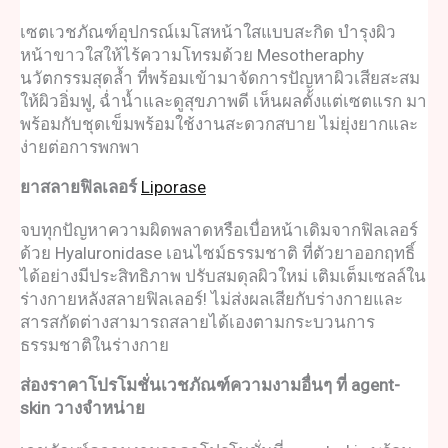
เซต
เวชภัณฑ
์อุปกรณ์
เมโสหน้าใสแบบสะกิด
บำรุงผิว
หน้าขาวใสให้ไร้ความโทรมด้วย Mesotheraphy
นวัตกรรมสุดล้ำ ที่พร้อมเข้ามาจัดการปัญหาผิวเสียสะสม
ให้ผิวอิ่มฟู, ฉ่ำน้ำและดูสุขภาพดี เห็นผลตั้งแต่เซตแรก มา
พร้อมกับชุดเข็มพร้อมใช้งานสะดวกสบาย ไม่ยุ่งยากและ
ง่ายต่อการพกพา
ยาสลายฟิลเลอร์
Liporase
จบทุกปัญหาความผิดพลาดหรือเบื่อหน้าเดิมจากฟิลเลอร์
ด้วย Hyaluronidase เอนไซม์ธรรมชาติ ที่ตัวยาออกฤทธิ์
ได้อย่างมีประสิทธิภาพ ปรับสมดุลผิวใหม่ เติมเต็มเซลล์ใน
ร่างกายหลังสลายฟิลเลอร์! ไม่ส่งผลเสียกับร่างกายและ
สารสกัดต่างสามารถสลายได้เองตามกระบวนการ
ธรรมชาติในร่างกาย
ส่องราคาโปรโมชั่น
เวชภัณฑ
์ความงามอื่นๆ ที่ agent-
skin วางจำหน่าย