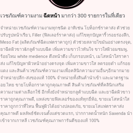
เวชภัณฑ์ความงาม
ฉีดหน้า
มากว่า 300 รายการในที่เดียว
จำหน่ายเวชภัณฑ์ความงามทุกชนิด อาทิเช่น โบท็อกซ์ราคาส่ง ตัวช่วย
ปรับรูปหน้าเรียว, Filler (ฟิลเลอร์ราคาส่ง) แก้ไขทุกปัญหาริ้วรอยร่องลึก,
Meso Fat (ผลิตภัณฑ์ฉีดแฟตราคาถูก) ตัวช่วยสลายไขมันอย่างตรงจุด,
ยาฉีดผิวขาว&กลูต้าแบบฉีด เพิ่มความขาวไวทันใจ ขาวใสผิวอมชมพู,
ร้อยไหม white medience ดึงหน้าตึง เก็บกรอบหน้า, เมโสหน้าใสราคา
ส่ง แก้ไขปัญหาผิวหน้าอย่างตรงจุด เพิ่มความขาวใส ลดรอยดำ แก้รอย
แดง และสินค้าเวชภัณฑ์ความงามเพื่อคลินิกความงามอื่นๆอีกมากมาย
จำหน่ายปลีก-ส่งของแท้ 100% จำหน่ายทั้งสินค้านำเข้า และมาตรฐาน
อย.ไทย ขายโบท็อกราคาถูกคุณภาพดี สินค้าเวชภัณฑ์ที่คลินิกเสริม
ความงามต่างเลือกใช้ อีกทั้งยังจำหน่ายกลูต้าแบบฉีด และยาฉีดผิวขาว
ราคาถูกคุณภาพดี, แหล่งขายฟิลเลอร์ของแท้ทุกยี่ห้อ, ขายเมโสหน้าใส
ราคาถูกกว่าที่ไหน ฟื้นฟูผิวได้อย่างปลอดภัย, ขายเมโสแฟตราคาส่ง
คุณภาพดี ผลลัพธ์ชัดเจนตั้งแต่ขวดแรก, ปากกาลดน้ำหนัก Saxenda นำ
เข้าจากเกาหลี เวชภัณฑ์คุณภาพการันตีของแท้ 100%