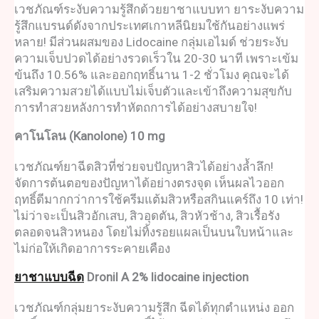
เวชภัณฑ
์ระงับความรู้สึกด้วย
ยาชาแบบทา
ยาระงับความ
รู้สึกแบรนด์ดังจากประเทศเกาหลีนิยมใช้กันอย่างแพร่
หลาย! มีส่วนผสมของ Lidocaine กลุ่มเอไมด์ ช่วยระงับ
ความเจ็บปวดได้อย่างรวดเร็วใน 20-30 นาที เพราะเข้ม
ข้นถึง 10.56% และออกฤทธิ์นาน 1-2 ชั่วโมง คุณจะได้
เสริมความสวยได้แบบไม่เจ็บตัวและเข้าถึงความสุขกับ
การทำสวยหลังการทำหัตถการได้อย่างสบายใจ!
คาโนโลน
(Kanolone) 10 mg
เวชภัณฑ
ยาฉีดสิว
ที่ช่วยจบปัญหาสิวได้อย่างล้ำลึก!
จัดการต้นตอของปัญหาได้อย่างตรงจุด เห็นผลไวออก
ฤทธิ์ดีมากกว่าการใช้ครีมแต้มสิวหรือสกินแคร์ถึง 10 เท่า!
ไม่ว่าจะเป็นสิวอักเสบ, สิวอุดตัน, สิวหัวช้าง, สิวเรื้อรัง
ตลอดจนสิวหนอง โดยไม่ทิ้งรอยแผลเป็นบนใบหน้าและ
ไม่ก่อให้เกิดอาการระคายเคือง
ยาชาแบบฉีด
Dronil A 2% lidocaine injection
เวชภัณฑ
์กลุ่มยาระงับความรู้สึก ฉีดได้ทุกตำแหน่ง ออก