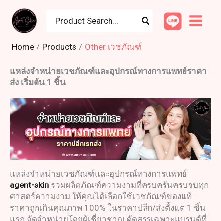
Skip
8
3
3
1
1
5
8
1
4
1
9
1
1
9
Search
to
for:
9
0
1
1
0
p
p
6
0
1
p
4
2
p
content
p
p
p
2
6
r
r
p
p
p
r
p
p
r
Home
Products
Other เวชภัณฑ์
r
r
r
p
p
o
o
r
r
r
o
r
r
o
แหล่งจำหน่ายเวชภัณฑ์และอุปกรณ์ทางการแพทย์ราคา
o
o
o
r
r
d
d
o
o
o
d
o
o
d
ส่ง เริ่มต้น 1 ชิ้น
d
d
d
o
o
u
u
d
d
d
u
d
d
u
u
u
u
d
d
c
c
u
u
u
c
u
u
c
c
c
c
u
u
t
t
c
c
c
t
c
c
t
t
t
t
c
c
s
s
t
t
t
s
t
t
s
s
s
s
t
t
s
s
s
s
s
แหล่งจำหน่าย
เวชภัณฑ
์และ
อุปกรณ์ทางการแพทย
s
s
agent-skin
รวม
ผลิตภัณฑ์ความงาม
ที่ครบครันครบจบทุก
ศาสตร์ความงาม ให้คุณได้เลือกใช้
เวชภัณฑ์ของแท้
ราคา
ถูกเกินคุณภาพ 100% ในราคาปลีก/ส่งตั้งแต่ 1 ชิ้น
แรก จัดจำหน่ายโดยผู้เชี่ยวชาญ คัดสรรเฉพาะแบรนด์ที่