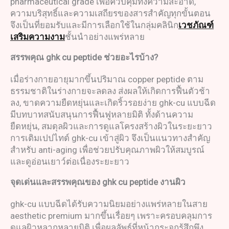
pharmaceutical grade เพื่อควบคุมทั้งความสะอาด,
ความบริสุทธิ์และความเสถียรของสารสำคัญทุกขั้นตอน
จึงเป็นที่ยอมรับและมีการเลือกใช้ในกลุ่มคลินิก
เวชภัณฑ์
เสริมความงาม
ชั้นนำอย่างแพร่หลาย
สรรพคุณ
ghk cu peptide
ช่วยอะไรบ้าง
?
เมื่อร่างกายอายุมากขึ้นปริมาณ copper peptide ตาม
ธรรมชาติในร่างกายจะลดลง ส่งผลให้เกิดการฟื้นตัวช้า
ลง, ขาดความยืดหยุ่นและเกิดริ้วรอยง่าย ghk-cu แบบฉีด
มีบทบาทสนับสนุนการฟื้นฟูหลายมิติ ทั้งด้านความ
ยืดหยุ่น, สมดุลผิวและการดูแลโครงสร้างผิวในระยะยาว
การเติมเปปไทด์ ghk-cu เข้าสู่ผิว จึงเป็นแนวทางสำคัญ
สำหรับ anti-aging เพื่อช่วยปรับคุณภาพผิวให้สมบูรณ์
และดูอ่อนเยาว์ต่อเนื่องระยะยาว
จุดเด่นและสรรพคุณของ
ghk cu peptide
งานผิว
ghk-cu แบบฉีดได้รับความนิยมอย่างแพร่หลายในสาย
aesthetic premium มากขึ้นเรื่อยๆ เพราะครอบคลุมการ
ดูแลผิวหลากหลายมิติ เพื่อผลลัพธ์ที่หน้ากระจกรู้สึกพึง