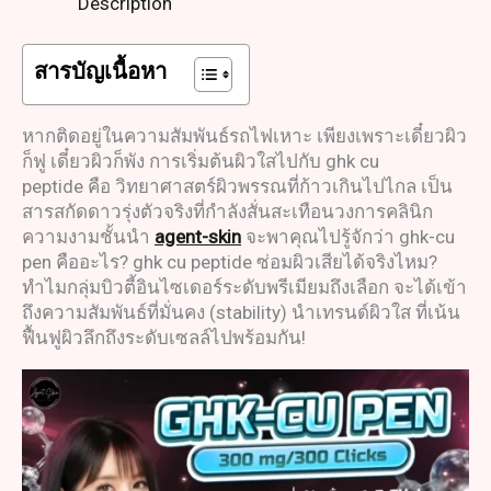
Description
สารบัญเนื้อหา
หากติดอยู่ในความสัมพันธ์รถไฟเหาะ เพียงเพราะเดี๋ยวผิว
ก็ฟู เดี๋ยวผิวก็พัง การเริ่มต้นผิวใสไปกับ ghk cu
peptide คือ วิทยาศาสตร์ผิวพรรณที่ก้าวเกินไปไกล เป็น
สารสกัดดาวรุ่งตัวจริงที่กำลังสั่นสะเทือนวงการคลินิก
ความงามชั้นนำ
agent-skin
จะพาคุณไปรู้จักว่า ghk-cu
pen คืออะไร? ghk cu peptide ซ่อมผิวเสียได้จริงไหม?
ทำไมกลุ่มบิวตี้อินไซเดอร์ระดับพรีเมียมถึงเลือก จะได้เข้า
ถึงความสัมพันธ์ที่มั่นคง (stability) นำเทรนด์ผิวใส ที่เน้น
ฟื้นฟูผิวลึกถึงระดับเซลล์ไปพร้อมกัน!