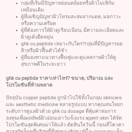
กลุ่มที่เริ่มมีปัญหาหย่อนคล้อยหรือผิวไม่เฟิร์ม
เหมือนเดิม
ผู้ที่เผชิญปัญหาผิวโทรมสะสมจากแดด, มลภาวะ
หรือความเครียด
ผู้ที่ต้องการให้ผิวดูเรียบเนียน, มีความละเอียดและ
ผิวดูเด้งยืดหยุ่น
ghk cu peptide เหมาะกับใคร?กลุ่มที่มีปัญหารอย
สิวหรือผิวฟื้นตัวได้ช้า
ผู้ที่มองหาแนวทางฟื้นฟูและดูแลสภาพผิวให้ดู
สุขภาพดีในระยะยาว
ghk cu peptide
ราคาเท่าไหร่
?
ขนาด
,
ปริมาณ และ
โปรโมชันที่ห้ามพลาด
ปัจจุบัน copper peptide ถูกนำไปใช้ทั้งในกลุ่ม skincare
และ aesthetic medicine หลายรูปแบบ หากคุณสนใจยก
ระดับการดูแลผิวด้วย ghk cu dosage ที่คุ้มค่าต่อการ
ลงทุนเพื่อผลลัพธ์ผิวอ่อนเยาว์แข็งแรง agent-skin ได้จัด
โปรโมชันสุดพิเศษมาให้แล้ว ตัดสินใจวันนี้ ก่อนที่โควตา
สารสกัดล็อตที่บริสุทธิ์ที่สุดของสัปดาห์นี้จะถูกจองจนเต็ม