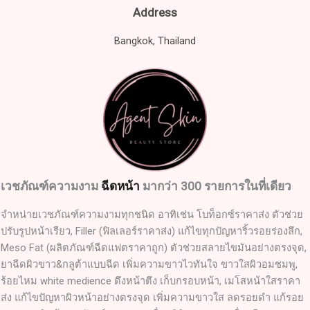
Address
Bangkok, Thailand
เวชภัณฑ์ความงาม
ฉีดหน้า
มากว่า 300 รายการในที่เดียว
จำหน่ายเวชภัณฑ์ความงามทุกชนิด อาทิเช่น โบท็อกซ์ราคาส่ง ตัวช่วย
ปรับรูปหน้าเรียว, Filler (ฟิลเลอร์ราคาส่ง) แก้ไขทุกปัญหาริ้วรอยร่องลึก,
Meso Fat (ผลิตภัณฑ์ฉีดแฟตราคาถูก) ตัวช่วยสลายไขมันอย่างตรงจุด,
ยาฉีดผิวขาว&กลูต้าแบบฉีด เพิ่มความขาวไวทันใจ ขาวใสผิวอมชมพู,
ร้อยไหม white medience ดึงหน้าตึง เก็บกรอบหน้า, เมโสหน้าใสราคา
ส่ง แก้ไขปัญหาผิวหน้าอย่างตรงจุด เพิ่มความขาวใส ลดรอยดำ แก้รอย