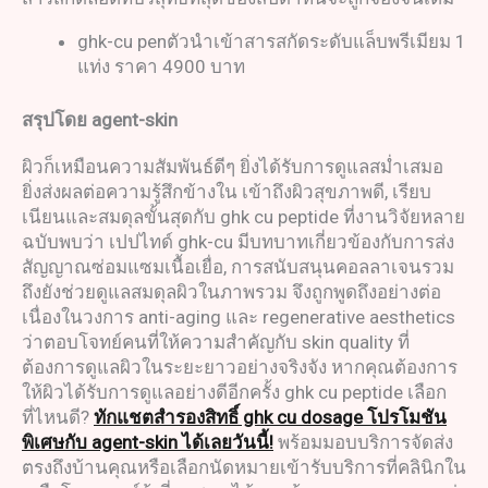
ghk-cu penตัวนำเข้าสารสกัดระดับแล็บพรีเมียม 1
แท่ง ราคา 4900 บาท
สรุปโดย
agent-skin
ผิวก็เหมือนความสัมพันธ์ดีๆ ยิ่งได้รับการดูแลสม่ำเสมอ
ยิ่งส่งผลต่อความรู้สึกข้างใน เข้าถึงผิวสุขภาพดี, เรียบ
เนียนและสมดุลขั้นสุดกับ ghk cu peptide ที่งานวิจัยหลาย
ฉบับพบว่า เปปไทด์ ghk-cu มีบทบาทเกี่ยวข้องกับการส่ง
สัญญาณซ่อมแซมเนื้อเยื่อ, การสนับสนุนคอลลาเจนรวม
ถึงยังช่วยดูแลสมดุลผิวในภาพรวม จึงถูกพูดถึงอย่างต่อ
เนื่องในวงการ anti-aging และ regenerative aesthetics
ว่าตอบโจทย์คนที่ให้ความสำคัญกับ skin quality ที่
ต้องการดูแลผิวในระยะยาวอย่างจริงจัง หากคุณต้องการ
ให้ผิวได้รับการดูแลอย่างดีอีกครั้ง ghk cu peptide เลือก
ที่ไหนดี?
ทักแชตสำรองสิทธิ์ ghk cu dosage โปรโมชัน
พิเศษกับ agent-skin ได้เลยวันนี้!
พร้อมมอบบริการจัดส่ง
ตรงถึงบ้านคุณหรือเลือกนัดหมายเข้ารับบริการที่คลินิกใน