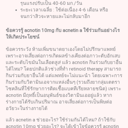
รุนแรงปรับเป็น 40-60 มก./วัน
ระยะเวลาเฉลี่ย : ใช้ต่อเนื่อง 4-6 เดือน หรือ
จนกว่าสิวจะหายและไม่กลับมาอีก
ข้อควรรู้
acnotin 10mg
กับ
acnetin a
ใช้ร่วมกันอย่างไร
ให้เกิดประโยชน์
ข้อควรระวัง ห้ามเพิ่มขนาดยาเองโดยไม่ปรึกษาแพทย์
เพราะอาจเสี่ยงต่อการเกิดผลข้างเคียงต่อภาวะตับอักเสบ
และระดับไขมันในเลือดสูง! แล้ว acnotin กินร่วมกับยาอื่น
ได้ไหม? โดยปกติแล้วช่วงที่ทำ retinoid therapy สามารถ
กินร่วมกับยาอื่นได้ แต่แพทย์จะไม่แนะนำ โดยเฉพาะการ
กินร่วมกับวิตามินเอจากแหล่งอื่นๆ (รวมถึงยากลุ่มเตตรา
ไซคลินที่ใช้รักษาการติดเชื้อแบคทีเรียหลายชนิด) เพราะ
acnotin มีฤทธิ์เป็นอนุพันธ์ของวิตามินเออยู่แล้ว หาก
ร่างกายได้รับเกินปริมาณ อาจเสี่ยงต่อการเป็นพิษต่อ
อวัยวะในร่างกายได้
แล้ว acnetin a ช่วยอะไร? ใช้ร่วมกันได้ไหม? ถ้าใช้กับ
acnotin 10mg ช่วยอะไร? จะได้เข้าใจข้อควรรู้ acnotin