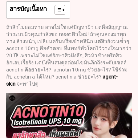
สารบัญเนื้อหา
ถ้าสิวไม่ยอมหาย อาจไม่ใช่แค่ปัญหาผิว แต่คือสัญญาณ
ว่าระบบผิวคุณกำลังขอ reset ผิวใหม่! ถ้าคุณลองมาทุก
ทาง ล้างหน้า, เปลี่ยนครีมหรือเข้าคลินิก แต่สิวยังวนซ้ำๆ
acnotin 10mg คือคำตอบ ที่แพทย์ทั่วโลกไว้วางใจมากว่า
20 ปี! เพราะไม่ใช่แค่รักษาสิวฝังลึก, สิวหัวช้างหรือสิว
อักเสบเรื้อรัง แต่ยังฟื้นสมดุลต่อมไขมันลึกถึงระดับเซลล์
acnotin คือยาอะไร? acnotin 10mg ช่วยอะไร? ใช้ร่วม
กับ acnetin a ได้ไหม? acnetin a ช่วยอะไร?
agent-
skin
จะพาไปดู