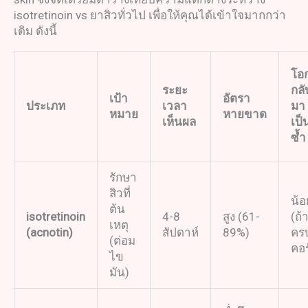
isotretinoin vs ยาสิวทั่วไป เพื่อให้คุณได้เข้าใจมากกว่า
เดิม ดังนี้
โอ
ระยะ
กลั
เป้า
อัตรา
ประเภท
เวลา
มา
หมาย
หายขาด
เห็นผล
เป็
ซ้ำ
รักษา
สิวที่
น้อ
ต้น
isotretinoin
4-8
สูง (61-
(ถ้
เหตุ
(
acnotin
)
สัปดาห์
89%)
คร
(ต่อม
คอร
ไข
มัน)