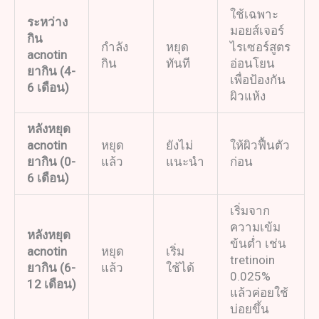
ใช้เฉพาะ
ระหว่าง
มอยส์เจอร์
กิน
กำลัง
หยุด
ไรเซอร์สูตร
acnotin
กิน
ทันที
อ่อนโยน
ยากิน
(4-
เพื่อป้องกัน
6
เดือน
)
ผิวแห้ง
หลังหยุด
acnotin
หยุด
ยังไม่
ให้ผิวฟื้นตัว
ยากิน
(0-
แล้ว
แนะนำ
ก่อน
6
เดือน
)
เริ่มจาก
ความเข้ม
หลังหยุด
ข้นต่ำ เช่น
acnotin
หยุด
เริ่ม
tretinoin
ยากิน
(6-
แล้ว
ใช้ได้
0.025%
12
เดือน
)
แล้วค่อยใช้
บ่อยขึ้น