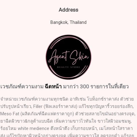
Address
Bangkok, Thailand
เวชภัณฑ์ความงาม
ฉีดหน้า
มากว่า 300 รายการในที่เดียว
จำหน่ายเวชภัณฑ์ความงามทุกชนิด อาทิเช่น โบท็อกซ์ราคาส่ง ตัวช่วย
ปรับรูปหน้าเรียว, Filler (ฟิลเลอร์ราคาส่ง) แก้ไขทุกปัญหาริ้วรอยร่องลึก,
Meso Fat (ผลิตภัณฑ์ฉีดแฟตราคาถูก) ตัวช่วยสลายไขมันอย่างตรงจุด,
ยาฉีดผิวขาว&กลูต้าแบบฉีด เพิ่มความขาวไวทันใจ ขาวใสผิวอมชมพู,
ร้อยไหม white medience ดึงหน้าตึง เก็บกรอบหน้า, เมโสหน้าใสราคา
ส่ง แก้ไขปัญหาผิวหน้าอย่างตรงจุด เพิ่มความขาวใส ลดรอยดำ แก้รอย