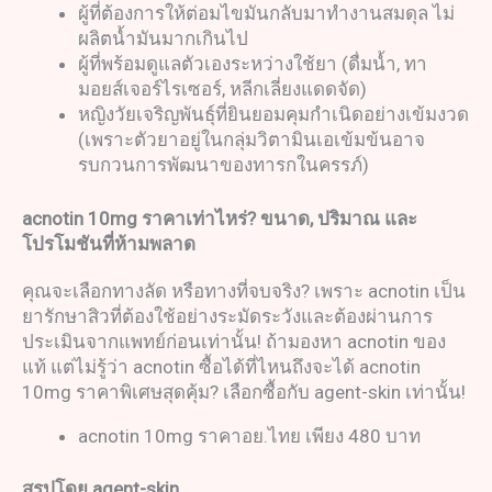
ผู้ที่ต้องการให้ต่อมไขมันกลับมาทำงานสมดุล ไม่
ผลิตน้ำมันมากเกินไป
ผู้ที่พร้อมดูแลตัวเองระหว่างใช้ยา (ดื่มน้ำ, ทา
มอยส์เจอร์ไรเซอร์, หลีกเลี่ยงแดดจัด)
หญิงวัยเจริญพันธุ์ที่ยินยอมคุมกำเนิดอย่างเข้มงวด
(เพราะตัวยาอยู่ในกลุ่มวิตามินเอเข้มข้นอาจ
รบกวนการพัฒนาของทารกในครรภ์)
acnotin 10mg
ราคาเท่าไหร่
?
ขนาด
,
ปริมาณ และ
โปรโมชันที่ห้ามพลาด
คุณจะเลือกทางลัด หรือทางที่จบจริง? เพราะ acnotin เป็น
ยารักษาสิวที่ต้องใช้อย่างระมัดระวังและต้องผ่านการ
ประเมินจากแพทย์ก่อนเท่านั้น! ถ้ามองหา acnotin ของ
แท้ แต่ไม่รู้ว่า acnotin ซื้อได้ที่ไหนถึงจะได้ acnotin
10mg ราคาพิเศษสุดคุ้ม? เลือกซื้อกับ agent-skin เท่านั้น!
acnotin 10mg ราคาอย.ไทย เพียง 480 บาท
สรุปโดย
agent-skin