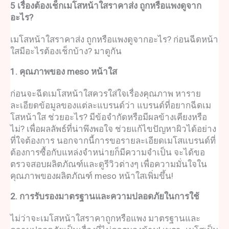
5 เรื่องต้องเช็ก
เมโสหน้าใสราคาส่ง
ถูกหรือแพงดูจาก
อะไร?
เมโสหน้าใสราคาส่ง
ถูกหรือแพงดูจากอะไร? ก่อน
ฉีดหน้า
ใส
มีอะไรต้องเช็กบ้าง? มาดูกัน
1. คุณภาพของ
meso หน้าใส
ก่อนจะ
ฉีดเมโสหน้าใส
ควรใส่ใจเรื่องคุณภาพ หาราย
ละเอียดข้อมูลของแต่ละแบรนด์ว่า แบรนด์ที่อยาก
ฉีดเม
โสหน้าใส ช่วยอะไร
? มีข้อจำกัดหรือมีผลข้างเคียงหรือ
ไม่? เพื่อผลลัพธ์ที่น่าพึงพอใจ ช่วยแก้ไขปัญหาผิวได้อย่าง
ที่ใจต้องการ นอกจากนี้การขอรายละเอียดเมโสแบรนด์ที่
ต้องการซื้อกับแหล่งจำหน่ายก็มีความจำเป็น จะได้ขอ
ตรวจสอบผลิตภัณฑ์และดูรีวิวต่างๆ เพื่อความมั่นใจใน
คุณภาพของผลิตภัณฑ์
meso หน้าใส
เพิ่มขึ้น!
2. การรับรองมาตรฐานและความปลอดภัยในการใช้
ไม่ว่าจะ
เมโสหน้าใสราคา
ถูกหรือแพง มาตรฐานและ