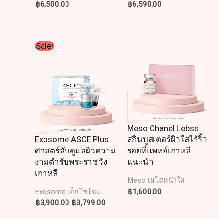
฿
6,500.00
฿
6,590.00
Original
Current
Sale!
price
price
was:
is:
฿3,900.00.
฿3,799.00.
Meso Chanel Lebss
Exosome ASCE Plus
สกินบูสเตอร์ผิวใสไร้ริ้ว
ศาสตร์ลับดูแลผิวความ
รอยที่แพทย์เกาหลี
งามตำรับพระราชวัง
แนะนำ
เกาหลี
Meso เมโสหน้าใส
฿
1,600.00
Exosome เอ็กโซโซม
฿
3,900.00
฿
3,799.00