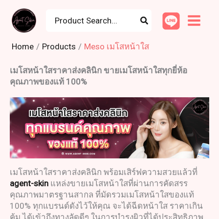
Skip
8
3
3
1
1
5
8
1
4
1
9
1
1
9
Search
to
for:
9
0
1
1
0
p
p
6
0
1
p
4
2
p
content
p
p
p
2
6
r
r
p
p
p
r
p
p
r
Home
Products
Meso เมโสหน้าใส
r
r
r
p
p
o
o
r
r
r
o
r
r
o
เมโสหน้าใสราคา
ส่งคลินิก ขายเมโสหน้าใสทุกยี่ห้อ
o
o
o
r
r
d
d
o
o
o
d
o
o
d
คุณภาพของแท้ 100%
d
d
d
o
o
u
u
d
d
d
u
d
d
u
u
u
u
d
d
c
c
u
u
u
c
u
u
c
c
c
c
u
u
t
t
c
c
c
t
c
c
t
t
t
t
c
c
s
s
t
t
t
s
t
t
s
s
s
s
t
t
s
s
s
s
s
เมโสหน้าใสราคา
ส่งคลินิก พร้อมเสิร์ฟความสวยแล้วที่
s
s
agent-skin
แหล่ง
ขายเมโสหน้าใส
ที่ผ่านการคัดสรร
คุณภาพมาตรฐานสากล ที่มัดรวม
เมโสหน้าใสของแท้
100% ทุกแบรนด์ดังไว้ให้คุณ จะได้
ฉีดหน้าใส ราคา
เกิน
คุ้ม ได้เข้าถึงทางลัดดีๆ ในการบำรุงผิวที่ได้ประสิทธิภาพ