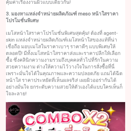
คุ้มค่าเรื่องงานผิวแบบเดียวกัน!
3. มองหาแหล่งจำหน่ายผลิตภัณฑ์
meso หน้าใส
ราคา
โปรโมชั่นพิเศษ
เมโสหน้าใสราคา
โปรโมชั่นพิเศษสุดคุ้ม! ต้องที่ agent-
skin แหล่งจำหน่ายผลิตภัณฑ์
เมโสหน้าใสของแท้
ที่น่า
เชื่อถือ มอบเมโสในราคาเบาๆ ราคาดีๆ แบบพิเศษให้
ตลอดปี! มีทั้ง
เมโสหน้าใสราคาส่ง
และราคาปลีกให้เลือก
ซื้อ ซึ่งคลินิกความงามรวมถึงบุคคลทั่วไปที่รักในความ
สวยความงาม ต่างให้ความไว้วางใจในการสั่งซื้อที่นี่
เพราะมั่นใจได้ในคุณภาพและความปลอดภัย แถมได้
ฉีด
หน้าใส ราคา
ประหยัดที่เห็นผลจริง! เผยผิวออร่ากันได้
อย่างมั่นใจ ยกระดับความสวยให้ตัวเองได้แบบใครเห็นก็
ใจละลาย!