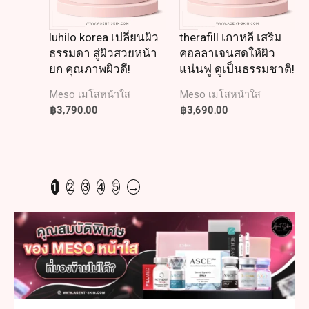
luhilo korea เปลี่ยนผิว
therafill เกาหลี เสริม
ธรรมดา สู่ผิวสวยหน้า
คอลลาเจนสดให้ผิว
ยก คุณภาพผิวดี!
แน่นฟู ดูเป็นธรรมชาติ!
Meso เมโสหน้าใส
Meso เมโสหน้าใส
฿
3,790.00
฿
3,690.00
1
2
3
4
5
→