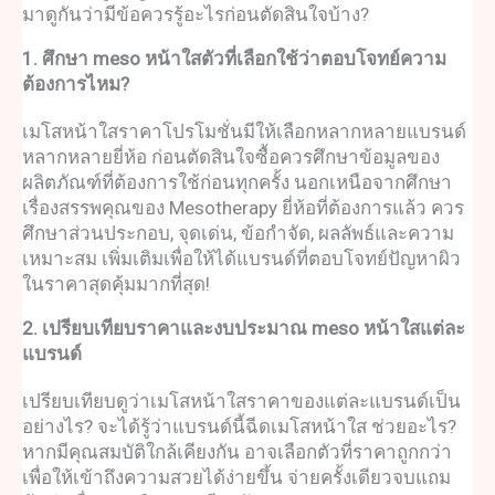
มาดูกันว่ามีข้อควรรู้อะไรก่อนตัดสินใจบ้าง?
1. ศึกษา
meso หน้าใส
ตัวที่เลือกใช้ว่าตอบโจทย์ความ
ต้องการไหม?
เมโสหน้าใสราคา
โปรโมชั่นมีให้เลือกหลากหลายแบรนด์
หลากหลายยี่ห้อ ก่อนตัดสินใจซื้อควรศึกษาข้อมูลของ
ผลิตภัณฑ์ที่ต้องการใช้ก่อนทุกครั้ง นอกเหนือจากศึกษา
เรื่องสรรพคุณของ
Mesotherapy
ยี่ห้อที่ต้องการแล้ว ควร
ศึกษาส่วนประกอบ, จุดเด่น, ข้อกำจัด, ผลลัพธ์และความ
เหมาะสม เพิ่มเติมเพื่อให้ได้แบรนด์ที่ตอบโจทย์ปัญหาผิว
ในราคาสุดคุ้มมากที่สุด!
2. เปรียบเทียบราคาและงบประมาณ
meso หน้าใส
แต่ละ
แบรนด์
เปรียบเทียบดูว่า
เมโสหน้าใสราคา
ของแต่ละแบรนด์เป็น
อย่างไร? จะได้รู้ว่าแบรนด์นี้
ฉีดเมโสหน้าใส ช่วยอะไร
?
หากมีคุณสมบัติใกล้เคียงกัน อาจเลือกตัวที่ราคาถูกกว่า
เพื่อให้เข้าถึงความสวยได้ง่ายขึ้น จ่ายครั้งเดียวจบแถม