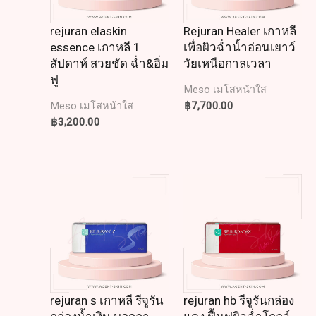
rejuran elaskin
Rejuran Healer เกาหลี
essence เกาหลี 1
เพื่อผิวฉ่ำน้ำอ่อนเยาว์
สัปดาห์ สวยชัด ฉ่ำ&อิ่ม
วัยเหนือกาลเวลา
ฟู
Meso เมโสหน้าใส
฿
7,700.00
Meso เมโสหน้าใส
฿
3,200.00
rejuran s เกาหลี รีจูรัน
rejuran hb รีจูรันกล่อง