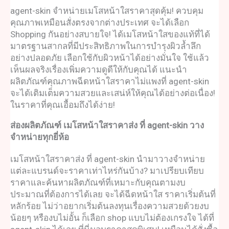
agent-skin จำหน่าย
เมโสหน้าใสราคา
สุดคุ้ม! ควบคุม
คุณภาพเหมือนสั่งตรงจากต่างประเทศ จะได้เลือก
Shopping กันอย่างสบายใจ! ได้
เมโสหน้าใสของแท
้ที่ได้
มาตรฐานสากลที่มีประสิทธิภาพในการบำรุงผิวล้ำลึก
อย่างปลอดภัย เลือกใช้กับผิวหน้าได้อย่างมั่นใจ ใช้แล้ว
เห็นผลจริงเรื่องเพิ่มความดูดีให้กับคุณได้ แนะนำ
ผลิตภัณฑ์คุณภาพ
ฉีดหน้าใสราคาไม่แพงที่
agent-skin
จะได้เติมเต็มความสวยและเสน่ห์ให้คุณได้อย่างต่อเนื่อง!
ในราคาที่คุณเอื้อมถึงได้ง่าย!
ส่องผลิตภัณฑ์
เมโสหน้าใสราคา
ส่ง ที่ agent-skin วาง
จำหน่ายทุกยี่ห้อ
เมโสหน้าใสราคา
ส่ง ที่ agent-skin นำมาวางจำหน่าย
แต่ละแบรนด์จะราคาเท่าไหร่กันบ้าง? มาเปรียบเทียบ
ราคาและค้นหาผลิตภัณฑ์ที่เหมาะกับคุณตามงบ
ประมาณที่ต้องการได้เลย จะได้
ฉีดหน้าใส ราคา
เริ่มต้นที่
หลักร้อย ไม่ว่าอยากเริ่มต้นลงทุนเรื่องความสวยด้วยงบ
น้อยๆ หรืองบไม่อั้น ก็เลือก shop แบบไม่ต้องเกรงใจ ได้ที่