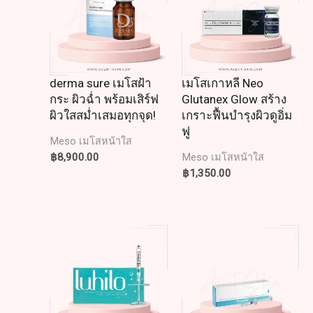
derma sure เมโสฝ้า
เมโสเกาหลี Neo
กระ ผิวฉ่ำ พร้อมเสิร์ฟ
Glutanex Glow สร้าง
ผิวใสสม่ำเสมอทุกจุด!
เกราะฟื้นบำรุงผิวดูอิ่ม
ฟู
Meso เมโสหน้าใส
฿
8,900.00
Meso เมโสหน้าใส
฿
1,350.00