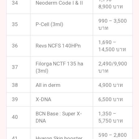
34
Neoderm Code I & II
8,900 บาท
990 – 3,500
35
P-Cell (3ml)
บาท
1,690 –
36
Revs NCFS 140HPn
14,500 บาท
Filorga NCTF 135 ha
2,490/9,900
37
(3ml)
บาท
38
All in derm
4,900 บาท
39
X-DNA
6,500 บาท
BCN Base : Super X-
1,350 –
40
DNA
5,750 บาท
590 – 2,800
41
Hyaron Skin booster