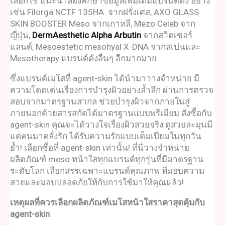
เลือกใช้ แนะนำลองศึกษาข้อมูลเพิ่มเติมแบรนด์ดัง อย่าง
เช่น Filorga NCTF 135HA จากฝรั่งเศส, AXO GLASS
SKIN BOOSTER Meso จากเกาหลี, Mezo Celeb จาก
ญี่ปุ่น,
DermAesthetic Alpha Arbutin
จากสวิตเซอร์
แลนด์, Mesoestetic mesohyal X-DNA จากสเปนและ
Mesotherapy
แบรนด์ดังอื่นๆ อีกมากมาย
ซึ่งแบรนด์เมโสที่ agent-skin ได้นำมาวางจำหน่าย มี
ความโดดเด่นเรื่องการบำรุงผิวอย่างล้ำลึก ผ่านการตรวจ
สอบจากมาตรฐานสากล ช่วยบำรุงผิวจากภายในสู่
ภายนอกด้วยสารสกัดได้มาตรฐานแบบพรีเมียม สั่งซื้อกับ
agent-skin คุณจะได้วางใจเรื่องผิวสวยจริง ดูสวยละมุนมี
แต่คนมาคลั่งรัก ได้รับความรักแบบเต็มเปี่ยมในทุกวัน
ย้ำ! เลือกซื้อที่ agent-skin เท่านั้น! ที่นี่วางจำหน่าย
ผลิตภัณฑ์
meso หน้าใส
ทุกแบรนด์ทุกรุ่นที่มีมาตรฐาน
ระดับโลก เลือกสรรเฉพาะแบรนด์คุณภาพ ที่มอบความ
สวยและมอบปลอดภัยให้กับการใช้มาให้คุณแล้ว!
เหตุผลที่ควรเลือกผลิตภัณฑ์
เมโสหน้าใสราคา
สุดคุ้มกับ
agent-skin