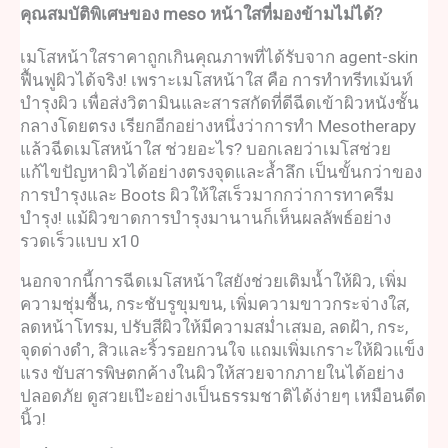
คุณสมบัติพิเศษของ
meso หน้าใส
ที่มองข้ามไม่ได้?
เมโสหน้าใสราคา
ถูกเกินคุณภาพที่ได้รับจาก agent-skin
ฟื้นฟูผิวได้จริง! เพราะ
เมโสหน้าใส คือ
การทำทรีทเม้นท์
บำรุงผิว เพื่อส่งวิตามินและสารสกัดที่ดีฉีดเข้าผิวหนังชั้น
กลางโดยตรง เรียกอีกอย่างหนึ่งว่าการทำ
Mesotherapy
แล้ว
ฉีดเมโสหน้าใส ช่วยอะไร
? บอกเลยว่าเมโสช่วย
แก้ไขปัญหาผิวได้อย่างตรงจุดและล้ำลึก เป็นขั้นกว่าของ
การบำรุงและ Boots ผิวให้ใสเร็วมากกว่าการทาครีม
บำรุง! แม้ผิวขาดการบำรุงมานานก็เห็นผลลัพธ์อย่าง
รวดเร็วแบบ x10
นอกจากนี้การ
ฉีดเมโสหน้าใส
ยังช่วยเติมน้ำให้ผิว, เพิ่ม
ความชุ่มชื้น, กระชับรูขุมขน, เพิ่มความขาวกระจ่างใส,
ลดหน้าโทรม, ปรับสีผิวให้มีความสม่ำเสมอ, ลดฝ้า, กระ,
จุดด่างดำ, สิวและริ้วรอยกวนใจ แถมเพิ่มเกราะให้ผิวแข็ง
แรง ขับสารพิษตกค้างในผิวให้สวยจากภายในได้อย่าง
ปลอดภัย ดูสวยเป๊ะอย่างเป็นธรรมชาติได้ง่ายๆ เหมือนดีด
นิ้ว!