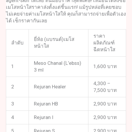
agent-skin ได้เลย ที่นี่มอบราคาสุดพิเศษ! เหมือนได้สั่งซื้อ
เมโสหน้าใสราคาส่ง
ตั้งแต่ชิ้นแรก! แม้รูปหล่อที่เคยชอบ
ไม่เคยจ่ายค่า
เมโสหน้าใส
ให้ คุณก็สามารถจ่ายเพื่อตัวเอง
ได้ เช็กราคากันเลย
ราคา
ยี่ห้อ (แบรนด์)เมโส
ลำดับ
ผลิตภัณฑ์
หน้าใส
ฉีดหน้าใส
Meso Chanal (L’ebss)
1
1,600 บาท
3 ml
4,300 –
2
Rejuran Healer
7,500 บาท
3
Rejuran HB
2,900 บาท
4
Rejuran I
2,900 บาท
5
Rejuran S
2,900 บาท