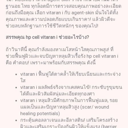
ฐานอย.ไทย ทุกล็อตมีการตรวจสอบคุณภาพอย่างละเอียด
ก่อนถึงมือคุณ เลือก vitaran i กับ agent-skin มั่นใจได้ทั้ง
คุณภาพและความปลอดภัยแบบเกินราคา! แล้วผิวดีจะ
ช่วยลบหลักฐานการใช้ชีวิตหนักๆ ของคุณไป!
สรรพคุณ
hp cell vitaran i
ช่วยอะไรบ้าง
?
ถ้าวินาทีนี้ คุณกำลังมองหาเมโสหน้าใสคุณภาพสูง! ที่
ช่วยฟื้นฟูผิวและจบปัญหาหลุมสิวเรื้อรัง hp cell vitaran i
คือ คำตอบ! เพราะมาพร้อมกับสรรพคุณ ดังนี้
vitaran i ฟื้นฟูใต้ตาคล้ำให้เรียบเนียนและกระจ่าง
ใส
vitaran i ผลลัพธ์จริงจากเคสคนไข้! กระชับรูขุมขน
ได้ดีและผิวสัมผัสนุ่มละเอียดทุกองศา
vitaran i หลุมสิวมีศักยภาพในการฟื้นฟูแผล, รอย
แผลเป็นและปัญหาหลุมสิวสูง (scar/ wound
healing potentials)
กระตุ้นคอลลาเจนและอีลาสติน! เสริมโครงสร้าง
ผิวและเสริมเกราะป้องกันผิวให้แข็งแรง (barrier