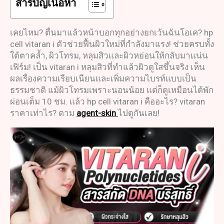
สารบัญเนื้อหา
เคยไหม? ตื่นมาแล้วหน้าบอกทุกอย่างยกเว้นฉันโอเค? hp
cell vitaran i ตัวช่วยฟื้นผิวใหม่ที่กำลังมาแรง! ช่วยครบทั้ง
ใต้ตาคล้ำ, ผิวโทรม, หลุมสิวและผิวหย่อนให้กลับมาแน่น
เฟิร์ม! เป็น vitaran i หลุมสิวที่ทำแล้วผิวดูใสขึ้นจริง เห็น
ผลเรื่องความเรียบเนียนและเพิ่มความไบรท์แบบเป็น
ธรรมชาติ แม้ผิวโทรมเพราะนอนน้อย แต่ก็ดูเหมือนได้พัก
ผ่อนเต็ม 10 ชม. แล้ว hp cell vitaran i คืออะไร? vitaran
ราคาเท่าไร? ตาม
agent-skin
ไปดูกันเลย!