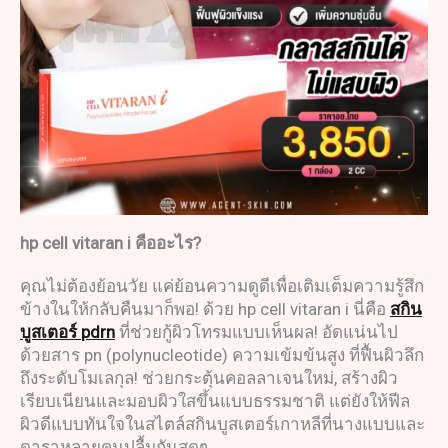
hp cell vitaran i
คืออะไร
?
คุณไม่ต้องย้อนวัย แค่ย้อนความดูดีเพื่อเติมเต็มความรู้สึก
ข้างในให้กลับคืนมาก็พอ! ด้วย hp cell vitaran i นี่คือ
สกิน
บูสเตอร์
pdrn
ที่ช่วยกู้ผิวโทรมแบบเห็นผล! อัดแน่นไป
ด้วยสาร pn (polynucleotide) ความเข้มข้นสูง ที่ฟื้นผิวลึก
ถึงระดับโมเลกุล! ช่วยกระตุ้นคอลลาเจนใหม่, สร้างผิว
เรียบเนียนและมอบผิวใสขึ้นแบบธรรมชาติ แต่ยังให้ฟีล
ผิวดีแบบทันใจในสไตล์สกินบูสเตอร์เกาหลีที่นางแบบและ
ดาราหลายคนปลื้มกันสุดๆ