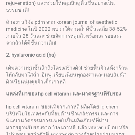
rejuvenation) และช่วยให้หลุมสิวดูตื้นขึ้นอย่างเป็น
ธรรมชาติ!
ด้วยงานวิจัย pdrn จาก korean journal of aesthetic
medicine ในปี 2022 พบว่าใต้ตาคล้ำดีขึ้นเฉลี่ย 38-52%
ภายใน 28 วันและช่วยจัดการหลุมสิวพร้อมลดรอยแผล
จากสิวได้ดีขึ้นกว่าเดิม!
2.
hyaluronic acid (ha)
เติมความชุ่มชื้นลึกถึงโครงสร้างผิว! ช่วยฟื้นผิวแห้งกร้าน
ให้กลับมาใสฉ่ำ, อิ่มฟู, เรียบเนียนทุกองศาและมอบสัมผัส
ผิวเนียนนุ่มดุจผิวเด็กเกาหลี
แหล่งที่มาของ
hp cell vitaran i
และมาตรฐานที่รับรอง
hp cell vitaran i ของแท้จากเกาหลี ผลิตโดย lg chem
บริษัทไบโอเทคระดับท็อปด้านชีวเภสัชกรรมและการ
พัฒนานวัตกรรมการแพทย์ เป็นผลิตภัณฑ์ที่ผ่าน
มาตรฐานรับรองจาก fda เกาหลี! แล้ว vitaran i มี อย.หรือ
ไม่? ตอบเลยว่าตัวที่ agent-skin วางจำหน่ายผ่านมาตร