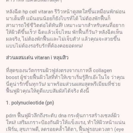
หลังฉีด hp cell vitaran รีวิวหน้าดูสดใสขึ้นเหมือนพักผ่อน
มาเต็มที่! แม้นอนน้อยก็ยังไบรท์ได้ ไม่ต้องพักฟื้นก็
สามารถใช้ชีวิตต่อได้ทันที! เหมาะมากสำหรับคนที่อยาก
ให้ผิวดีขึ้นเร็ว! ฉีดแล้วเจ็บไหม พักฟื้นกี่วัน? หลังฉีดเห็น
ผลจริง, ไม่ต้องพักฟื้นและไม่เจ็บตัว! แล้วคุณจะสวยขึ้น
แบบไม่ต้องรอรับรักที่ต้องคอยอดทน!
ส่วนผสมเด่น
vitaran i
หลุมสิว
ที่สุดของนวัตกรรมผิวฟูส่งตรงจากเกาหลี collagen
boost ผู้ช่วยฟื้นผิวใสที่ทำให้เขาเริ่มรู้สึกเอ๊ะในใจ ว่าคุณ
นี่ดูน่ารักขึ้นทุกวัน! มาพร้อมส่วนผสมสุดพรีเมียมที่ช่วย
ฟื้นฟูผิวคุณให้ดูดีแบบสัมผัสได้จริง ดังนี้
1.
polynucleotide (pn)
pdrn ฟื้นฟูผิวลึกถึงระดับ dna กระตุ้นการสร้างเซลล์ผิว
ใหม่! เสริมเกราะป้องกันผิวให้แข็งแรง, ทำให้ผิวหน้าแน่น
เฟิร์ม, สุขภาพดี, ลดรอยคล้ำใต้ตา, ฟื้นฟูรอบดวงตา (eye