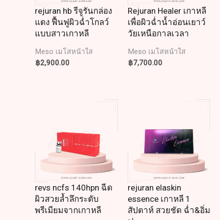
rejuran hb รีจูรันกล่อง
Rejuran Healer เกาหลี
แดง ฟื้นฟูผิวฉ่ำโกลว์
เพื่อผิวฉ่ำน้ำอ่อนเยาว์
แบบสาวเกาหลี
วัยเหนือกาลเวลา
Meso เมโสหน้าใส
Meso เมโสหน้าใส
฿
2,900.00
฿
7,700.00
revs ncfs 140hpn ฉีด
rejuran elaskin
ผิวสวยล้ำลึกระดับ
essence เกาหลี 1
พรีเมียมจากเกาหลี
สัปดาห์ สวยชัด ฉ่ำ&อิ่ม