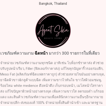
Bangkok, Thailand
เวชภัณฑ์ความงาม
ฉีดหน้า
มากว่า 300 รายการในที่เดียว
จำหน่ายเวชภัณฑ์ความงามทุกชนิด อาทิเช่น โบท็อกซ์ราคาส่ง ตัวช่วย
ปรับรูปหน้าเรียว, Filler (ฟิลเลอร์ราคาส่ง) แก้ไขทุกปัญหาริ้วรอยร่องลึก,
Meso Fat (ผลิตภัณฑ์ฉีดแฟตราคาถูก) ตัวช่วยสลายไขมันอย่างตรงจุด,
ยาฉีดผิวขาว&กลูต้าแบบฉีด เพิ่มความขาวไวทันใจ ขาวใสผิวอมชมพู,
ร้อยไหม white medience ดึงหน้าตึง เก็บกรอบหน้า, เมโสหน้าใสราคา
ส่ง แก้ไขปัญหาผิวหน้าอย่างตรงจุด เพิ่มความขาวใส ลดรอยดำ แก้รอย
แดง และสินค้าเวชภัณฑ์ความงามเพื่อคลินิกความงามอื่นๆอีกมากมาย
จำหน่ายปลีก-ส่งของแท้ 100% จำหน่ายทั้งสินค้านำเข้า และมาตรฐาน