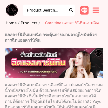
Skip
8
3
3
1
1
5
8
1
4
1
9
1
1
9
Search
to
for:
9
0
1
1
0
p
p
6
0
1
p
4
2
p
content
p
p
p
2
6
r
r
p
p
p
r
p
p
r
Home
Products
L-Carnitine แอลคาร์นิทีนแบบฉีด
r
r
r
p
p
o
o
r
r
r
o
r
r
o
แอลคาร์นิทีนแบบฉีด กระตุ้นการเผาผลาญไขมันด้วย
o
o
o
r
r
d
d
o
o
o
d
o
o
d
การฉีดแอลคาร์นิทีน
d
d
d
o
o
u
u
d
d
d
u
d
d
u
u
u
u
d
d
c
c
u
u
u
c
u
u
c
c
c
c
u
u
t
t
c
c
c
t
c
c
t
t
t
t
c
c
s
s
t
t
t
s
t
t
s
s
s
s
t
t
s
s
s
s
s
แอลคาร์นิทีนแบบฉีด
ทางเลือกที่ดีและปลอดภัยในการลด
s
s
น้ำหนักสลายไขมัน ด้วยนวัตกรรมที่ทันสมัยอย่างการฉีด
แอลคาร์นิทีน
ที่เป็นผู้ช่วย
ฉีดสลายไขมัน
เฉพาะจุดได้
ตามที่ต้องการ ให้คุณเบิร์นไขมันได้ง่ายไม่ต้องกลัว Yoyo
ฉีดแอลคาร์นิทีน
ลดมวลไขมันให้หุ่นเฟิร์มและหน้าเป๊ะ