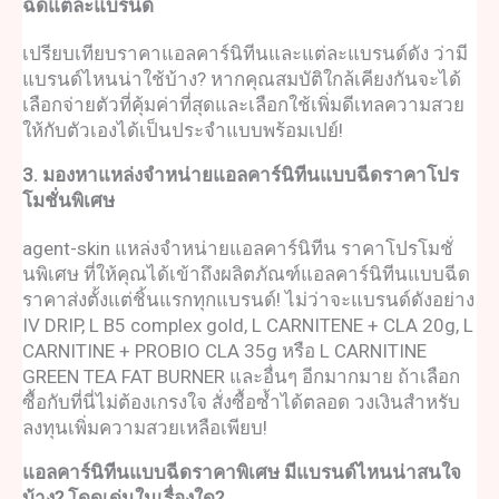
ฉีด
แต่ละแบรนด์
เปรียบเทียบราคา
แอลคาร์นิทีน
และแต่ละแบรนด์ดัง ว่ามี
แบรนด์ไหนน่าใช้บ้าง? หากคุณสมบัติใกล้เคียงกันจะได้
เลือกจ่ายตัวที่คุ้มค่าที่สุดและเลือกใช้เพิ่มดีเทลความสวย
ให้กับตัวเองได้เป็นประจำแบบพร้อมเปย์!
3. มองหาแหล่งจำหน่าย
แอลคาร์นิทีนแบบฉีด
ราคาโปร
โมชั่นพิเศษ
agent-skin แหล่งจำหน่าย
แอลคาร์นิทีน ราคา
โปรโมชั่
นพิเศษ ที่ให้คุณได้เข้าถึงผลิตภัณฑ์
แอลคาร์นิทีนแบบฉีด
ราคาส่งตั้งแต่ชิ้นแรกทุกแบรนด์! ไม่ว่าจะแบรนด์ดังอย่าง
IV DRIP
, L B5 complex gold, L CARNITENE + CLA 20g, L
CARNITINE + PROBIO CLA 35g หรือ L CARNITINE
GREEN TEA FAT BURNER และอื่นๆ อีกมากมาย ถ้าเลือก
ซื้อกับที่นี่ไม่ต้องเกรงใจ สั่งซื้อซ้ำได้ตลอด วงเงินสำหรับ
ลงทุนเพิ่มความสวยเหลือเพียบ!
แอลคาร์นิทีนแบบฉีด
ราคาพิเศษ มีแบรนด์ไหนน่าสนใจ
บ้าง? โดดเด่นในเรื่องใด?