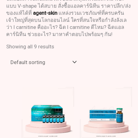
แบบ V-shape ได้สบาย สั่งซื้อ
แอลคาร์นิทีน ราคา
ปลีก/ส่ง
ของแท้ได้ที่
agent-skin
แหล่งรวมเวชภัณฑ์ที่ครบครัน
เจ้าใหญ่ที่สุดบนโลกออนไลน์ ใครที่สนใจหรือกำลังลังเล
ว่า
l carnitine คือ
อะไร?
ฉีด l carnitine ดีไหม
?
ฉีดแอล
คาร์นิทีน ช่วยอะไร
? มาหาคำตอบไปพร้อมๆ กัน!
Showing all 9 results