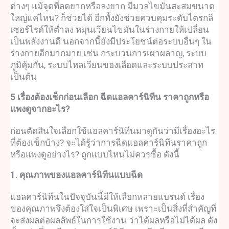
ต่างๆ แม้จุดที่ลดยากหรือลงยาก มีมวลไขมันสะสมขนาด
ใหญ่แค่ไหน? ก็ช่วยได้ อีกทั้งยังช่วยควบคุมระดับไตรกลี
เซอร์ไรด์ให้ต่ำลง หมุนเวียนไขมันในร่างกายให้เปลี่ยน
เป็นพลังงานดี นอกจากนี้ยังมีประโยชน์ต่อระบบอื่นๆ ใน
ร่างกายอีกมากมาย เช่น กระบวนการเผาผลาญ, ระบบ
ภูมิคุ้มกัน, ระบบไหลเวียนของเลือดและระบบประสาท
เป็นต้น
5 เรื่องต้องเช็กก่อนเลือก
ฉีดแอลคาร์นิทีน
ราคาถูกหรือ
แพงดูจากอะไร?
ก่อนตัดสินใจเลือกใช้
แอลคาร์นิทีน
มาดูกันว่ามีเรื่องอะไร
ที่ต้องเช็กบ้าง? จะได้รู้ว่าการ
ฉีดแอลคาร์นิทีน
ราคาถูก
หรือแพงดูอย่างไร? ถูกแบบไหนไม่ควรซื้อ ดังนี้
1. คุณภาพของ
แอลคาร์นิทีนแบบฉีด
แอลคาร์นิทีน
ในปัจจุบันนี้มีให้เลือกหลายแบรนด์ เรื่อง
ของคุณภาพจึงต้องใส่ใจเป็นพิเศษ เพราะเป็นสิ่งที่สำคัญที่
จะส่งผลต่อผลลัพธ์ในการใช้งาน ว่าได้ผลหรือไม่ได้ผล ดัง