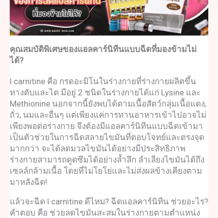
คุณสมบัติพิเศษของ
แอลคาร์นิทีนแบบฉีด
ที่มองข้ามไม่
ได้?
l carnitine คือ
กรดอะมิโนในร่างกายที่ร่างกายผลิตขึ้น
ทางตับและไต มีอยู่ 2 ชนิดในร่างกายได้แก่ Lysine และ
Methionine นอกจากนี้ยังพบได้ตามเนื้อสัตว์กลุ่มเนื้อแดง,
ถั่ว, นมและอื่นๆ แต่เพียงแค่การทานอาหารเข้าไปอาจไม่
เพียงพอต่อร่างกาย จึงต้องมี
แอลคาร์นิทีนแบบฉีด
เข้ามา
เป็นตัวช่วยในการ
ฉีดสลายไขมัน
ที่ตอบโจทย์และตรงจุด
มากกว่า จะได้ลดมวลไขมันได้อย่างมีประสิทธิภาพ
ร่างกายสามารถดูดซึมได้อย่างล้ำลึก ลำเลียงไขมันได้ถึง
เซลล์กล้ามเนื้อ โดยที่ไม่โยโย่และไม่ส่งผลข้างเคียงตาม
มาหลังฉีด!
แล้วจะ
ฉีด l carnitine ดีไหม
?
ฉีดแอลคาร์นิทีน ช่วยอะไร
?
คำตอบ คือ ช่วยลดไขมันสะสมในร่างกายตามตำแหน่ง