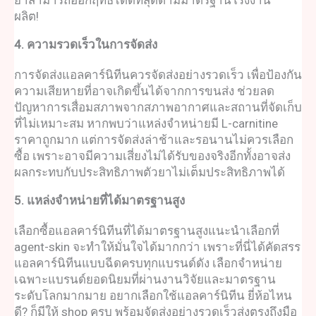
ยาสามารถออกฤทธิ์ได้ดีที่สุดตามมาตรฐานโรงงาน
ผลิต!
4. ความรวดเร็วในการจัดส่ง
การจัดส่ง
แอลคาร์นิทีน
ควรจัดส่งอย่างรวดเร็ว เพื่อป้องกัน
ความเสียหายที่อาจเกิดขึ้นได้จากการขนส่ง ช่วยลด
ปัญหาการเสื่อมสภาพจากสภาพอากาศและสถานที่จัดเก็บ
ที่ไม่เหมาะสม หากพบว่าแหล่งจำหน่ายมี L-carnitine
ราคาถูกมาก แต่การจัดส่งล่าช้าและรอนานไม่ควรเลือก
ซื้อ เพราะอาจมีความเสี่ยงไม่ได้รับของจริงอีกทั้งอาจส่ง
ผลกระทบกับประสิทธิภาพตัวยาไม่เต็มประสิทธิภาพได้
5. แหล่งจำหน่ายที่ได้มาตรฐานสูง
เลือกซื้อ
แอลคาร์นิทีน
ที่ได้มาตรฐานสูงแนะนำเลือกที่
agent-skin จะทำให้มั่นใจได้มากกว่า เพราะที่นี่ได้คัดสรร
แอลคาร์นิทีนแบบฉีด
ครบทุกแบรนด์ดัง เลือกจำหน่าย
เฉพาะแบรนด์ยอดนิยมที่ผ่านงานวิจัยและมาตรฐาน
ระดับโลกมากมาย อยากเลือกใช้
แอลคาร์นิทีน ยี่ห้อไหน
ดี
? ก็มีให้ shop ครบ พร้อมจัดส่งอย่างรวดเร็วส่งตรงถึงมือ