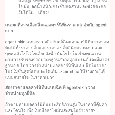
นิทีน
สูตรพิเศษ ที่ช่วยกระตุ้นการเผาผลาญ, เบิร์น
ไขมัน, ลดน้ำหนัก, กระชับสัดส่วนและช่วยชะลอ
วัยได้ใน 1 เดียว!
เหตุผลที่ควรเลือก
ฉีดแอลคาร์นิทีน
ราคาสุดคุ้มกับ agent-
skin
agent-skin แหล่งรวมผลิตภัณฑ์
ฉีดแอลคาร์นิทีน
ราคาสุด
คุ้ม! มีทั้งราคาปลีกและราคาส่ง ที่คลินิกความงามและ
บุคคลทั่วไปไว้ใจเลือกสั่งซื้อ มั่นใจได้ในเรื่องคุณภาพ
ผ่านการรับรองจากมาตรฐานสากลทุกแบรนด์และมีมาตร
ฐานอ.ย.ไทย วางจำหน่าย
แอลคาร์นิทีนแบบฉีด
ในราคา
โปรโมชั่นสุดพิเศษ จะได้เติม L-carnitine ให้ร่างกายได้
แบบสบายใจ ในราคาเบาๆ
ส่องราคา
แอลคาร์นิทีนแบบฉีด
ที่ agent-skin วาง
จำหน่ายทุกยี่ห้อ
ถ้าตามหา
แอลคาร์นิทีน
ประสิทธิภาพสูง ในราคาที่คุ้มค่า
และโดนใจ เพื่อโบกมือลาไขมันสะสมในร่างกาย?