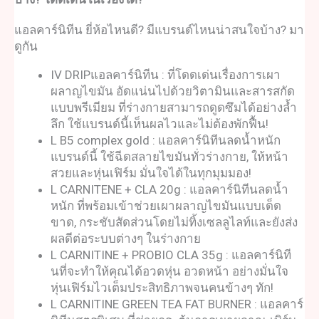
แอลคาร์นิทีน ยี่ห้อไหนด
ี? มีแบรนด์ไหนน่าสนใจบ้าง? มา
ดูกัน
IV DRIP
แอลคาร์นิทีน
: ที่โดดเด่นเรื่องการเผา
ผลาญไขมัน อัดแน่นไปด้วยวิตามินและสารสกัด
แบบพรีเมียม ที่ร่างกายสามารถดูดซึมได้อย่างล้ำ
ลึก ใช้แบรนด์นี้เห็นผลไวและไม่ต้องพักฟื้น!
L B5 complex gold :
แอลคาร์นิทีน
ลดน้ำหนัก
แบรนด์นี้ ใช้
ฉีดสลายไขมัน
ทั่วร่างกาย, ให้หน้า
สวยและหุ่นเฟิร์ม มั่นใจได้ในทุกมุมมอง!
L CARNITENE + CLA 20g :
แอลคาร์นิทีน
ลดน้ำ
หนัก ที่พร้อมเข้าช่วยเผาผลาญไขมันแบบเด็ด
ขาด, กระชับสัดส่วนโดยไม่ทิ้งเซลลูไลท์และยังส่ง
ผลดีต่อระบบต่างๆ ในร่างกาย
L CARNITINE + PROBIO CLA 35g :
แอลคาร์นิที
น
ที่จะทำให้คุณได้อวดหุ่น อวดหน้า อย่างมั่นใจ
หุ่นเฟิร์มไวเต็มประสิทธิภาพจนคนข้างๆ ทัก!
L CARNITINE GREEN TEA FAT BURNER :
แอลคาร์