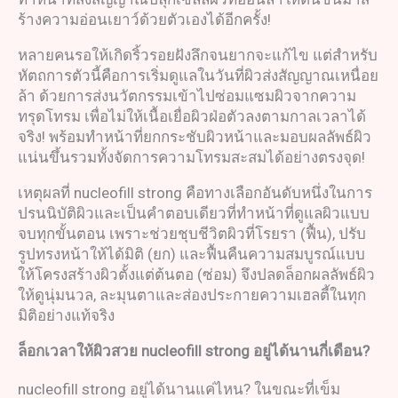
ร้างความอ่อนเยาว์ด้วยตัวเองได้อีกครั้ง!
หลายคนรอให้เกิดริ้วรอยฝังลึกจนยากจะแก้ไข แต่สำหรับ
หัตถการตัวนี้คือการเริ่มดูแลในวันที่ผิวส่งสัญญาณเหนื่อย
ล้า ด้วยการส่งนวัตกรรมเข้าไปซ่อมแซมผิวจากความ
ทรุดโทรม เพื่อไม่ให้เนื้อเยื่อผิวฝ่อตัวลงตามกาลเวลาได้
จริง! พร้อมทำหน้าที่ยกกระชับผิวหน้าและมอบผลลัพธ์ผิว
แน่นขึ้นรวมทั้งจัดการความโทรมสะสมได้อย่างตรงจุด!
เหตุผลที่ nucleofill strong คือทางเลือกอันดับหนึ่งในการ
ปรนนิบัติผิวและเป็นคำตอบเดียวที่ทำหน้าที่ดูแลผิวแบบ
จบทุกขั้นตอน เพราะช่วยชุบชีวิตผิวที่โรยรา (ฟื้น), ปรับ
รูปทรงหน้าให้ได้มิติ (ยก) และฟื้นคืนความสมบูรณ์แบบ
ให้โครงสร้างผิวตั้งแต่ต้นตอ (ซ่อม) จึงปลดล็อกผลลัพธ์ผิว
ให้ดูนุ่มนวล, ละมุนตาและส่องประกายความเฮลตี้ในทุก
มิติอย่างแท้จริง
ล็อกเวลาให้ผิวสวย
nucleofill strong
อยู่ได้นานกี่เดือน
?
nucleofill strong อยู่ได้นานแค่ไหน? ในขณะที่เข็ม