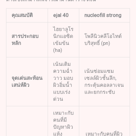
คุณสมบัติ
ejal 40
nucleofill
strong
ไฮยาลูโร
สารประกอบ
นิกแอซิด
โพลีนิวคลีโอไทด์
หลัก
เข้มข้น
บริสุทธิ์ (pn)
(ha)
เน้นเติม
ความฉ่ำ
เน้นซ่อมแซม
จุดเด่นสะท้อน
วาว มอบ
เซลล์ผิวชั้นลึก,
เสน่ห์ผิว
ผิวอิ่มน้ำ
กระตุ้นคอลลาเจน
แบบเร่ง
และยกกระชับ
ด่วน
เหมาะกับ
คนที่มี
ปัญหาผิว
แห้ง
เหมาะกับคนที่ผิว