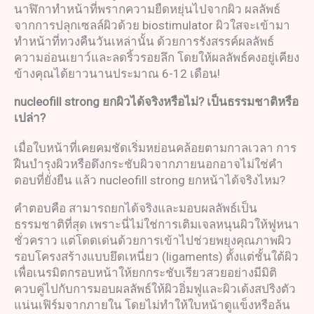
นาฬิกาทำหน้าที่พรากความยืดหยุ่นไปจากผิว ผลลัพธ์
จากการปลุกเซลล์ผิวด้วย biostimulator ผิวใสจะเข้ามา
ทำหน้าที่ทวงคืนวันเหล่านั้น ด้วยการรังสรรค์ผลลัพธ์
ความอ่อนเยาว์และลดริ้วรอยลึก โดยให้ผลลัพธ์คงอยู่เคียง
ข้างคุณได้ยาวนานประมาณ 6-12 เดือน!
nucleofill strong
ยกผิวได้จริงหรือไม่
?
เป็นธรรมชาติหรือ
เปล่า
?
เมื่อใบหน้าที่เคยคมชัดเริ่มหย่อนคล้อยตามกาลเวลา การ
ฝืนบำรุงผิวหรือดึงกระชับผิวจากภายนอกอาจไม่ใช่คำ
ตอบที่ยั่งยืน แล้ว nucleofill strong ยกหน้าได้จริงไหม?
คำตอบคือ สามารถยกได้จริงและมอบผลลัพธ์เป็น
ธรรมชาติที่สุด เพราะนี่ไม่ใช่การเติมเจลหนุนผิวให้ฟูหนา
ชั่วคราว แต่โดดเด่นด้วยการเข้าไปช่วยพยุงคุณภาพผิว
รอบโครงสร้างแบบยึดเหนี่ยว (ligaments) ตั้งแต่ชั้นใต้ผิว
เพื่อเนรมิตกรอบหน้าให้ยกกระชับเรียวสวยอย่างมีมิติ
ควบคู่ไปกับการมอบผลลัพธ์ให้ผิวอิ่มฟูและผิวเด้งสปริงตัว
แน่นเฟิร์มจากภายใน โดยไม่ทำให้ใบหน้าดูแข็งหรือล้น