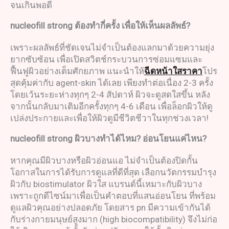
จนเกินพอดี
nucleofill strong
ต้องทำกี่ครั้ง
เพื่อให้เห็นผลลัพธ์
?
เพราะผลลัพธ์ที่ชัดเจนไม่จำเป็นต้องแลกมาด้วยความยุ่ง
ยากซับซ้อน เพื่อเปิดสวิตช์กระบวนการซ่อมแซมและ
ฟื้นฟูผิวอย่างเต็มศักยภาพ แนะนำให้
ฉีดหน้าใสราคา
โปร
สุดคุ้มค่ากับ agent-skin ได้เลย เพียงทำต่อเนื่อง 2-3 ครั้ง
โดยเว้นระยะห่างทุกๆ 2-4 สัปดาห์ ผิวจะดูสดใสขึ้น หลัง
จากนั้นกลับมาเติมอีกครั้งทุกๆ 4-6 เดือน เพื่อล็อกผิวให้ดู
เปล่งประกายและเพื่อให้ผิวดูมีชีวิตชีวาในทุกช่วงเวลา!
nucleofill strong
ผิวบางทำได้ไหม
?
อ่อนโยนแค่ไหน
?
หากคุณมีผิวบางหรือผิวอ่อนแอ ไม่จำเป็นต้องปิดกั้น
โอกาสในการได้รับการดูแลที่ดีที่สุด เลือกนวัตกรรมบำรุง
ผิวกับ biostimulator ผิวใส แบรนด์นี้เหมาะกับผิวบาง
เพราะถูกดีไซน์มาเพื่อเป็นคำตอบที่แสนอ่อนโยน ที่พร้อม
ดูแลผิวคุณอย่างปลอดภัย โดยสาร pn มีความเข้ากันได้
กับร่างกายมนุษย์สูงมาก (high biocompatibility) จึงไม่ก่อ