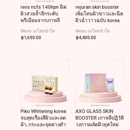
revs ncfs 140hpn ฉีด
rejuran skin booster
ผิวสวยล้ำลึกระดับ
เพิ่มโทนผิวขาวและฉีด
พรีเมียมจากเกาหลี
ผิวฉ่ำวาวฉบับ korea
Meso เมโสหน้าใส
Meso เมโสหน้าใส
฿
1,690.00
฿
4,400.00
Piko Whitening korea
AXO GLASS SKIN
จบสุดเรื่องสีผิวและลด
BOOSTER เกาหลีปฏิวัติ
ฝ้า, กระและจุดด่างดำ
วงการผลัดผิวยุคใหม่