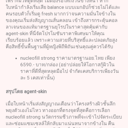
เพราะผิวที่ดูดีที่สุด ไม่ต้องรอให้ถึงวันข้างหน้า หาก
ใบหน้ากำลังเริ่มเสีย balance แบบเมกอัปก็ช่วยไม่ได้และ
คนรอบตัวก็เริ่มดู fresh มากกว่าจนความมั่นใจข้างใน
ของคุณเริ่มส่งสัญญาณสั่นคลอน เข้าถึงสารกระตุ้นคอล
ลาเจนของแท้มาตรฐานยุโรปในราคาสุดคุ้มค่ากับ
agent-skin ที่นี่จัดโปรโมชันราคาพิเศษมาให้คุณ
เรียบร้อยแล้ว เพราะความสวยที่บริสุทธิ์และปลอดภัยสูง
คือสิทธิ์ขั้นพื้นฐานที่ผู้หญิงพิถีพิถันเช่นคุณคู่ควรได้รับ
nucleofill strong ราคามาตรฐานอย.ไทย เพียง
6590.- บาท/กล่อง (อย่าปล่อยให้โอกาสกู้ผิวใน
ราคาที่ดีที่สุดหลุดมือไป จำกัดเคสบริการเพียงวัน
ละ 5 เคสเท่านั้น)
สรุปโดย
agent-skin
เมื่อใบหน้าเริ่มส่งสัญญาณเตือนว่าโครงสร้างผิวชั้นลึก
พยุงตัวเองไม่ไหว ทางออกที่ตรงจุดที่สุดคือการเลือก
nucleofill strong นวัตกรรมชีวภาพที่จะเข้าไปจัดระเบียบ
และซ่อมแซมเซลล์ให้กลับมาแน่นหนาจากข้างใน คืน