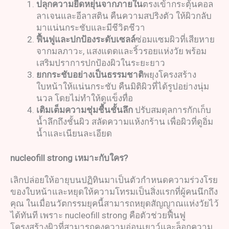
ปลุกความยืดหยุ่นจากภายใน
ตรงเข้ากระตุ้นคอล
ลาเจนและอีลาสติน คืนความสปริงตัว ให้ผิวกลับ
มาแน่นกระชับและมีชีวิตชีวา
ฟื้นฟูและปกป้องระดับเซลล์
ซ่อมแซมผิวที่เสียหาย
จากมลภาวะ, แสงแดดและริ้วรอยแห่งวัย พร้อม
เสริมปราการปกป้องผิวในระยะยาว
ยกกระชับอย่างเป็นธรรมชาติ
พยุงโครงสร้าง
ใบหน้าให้แน่นกระชับ คืนมิติผิวที่ได้รูปอย่างนุ่ม
นวล โดยไม่ทำให้ดูแข็งทื่อ
เติมเต็มความชุ่มชื้นชั้นลึก
ปรับสมดุลการกักเก็บ
น้ำลึกถึงชั้นผิว สลัดความแห้งกร้าน เพื่อผิวที่ดูอิ่ม
น้ำและเนียนละเอียด
nucleofill
strong
เหมาะกับใคร
?
เลิกปล่อยให้อายุบนปฏิทินมาเป็นตัวกำหนดความร่วงโรย
ของใบหน้าและหยุดให้ความโทรมเป็นสิ่งแรกที่ผู้คนนึกถึง
คุณ ในเมื่อนวัตกรรมยุคนี้สามารถหยุดสัญญาณแห่งวัยไว้
ได้ทันที เพราะ nucleofill strong คือตัวช่วยฟื้นฟู
โครงสร้างผิวที่สามารถคงความอ่อนเยาว์และล็อกความ