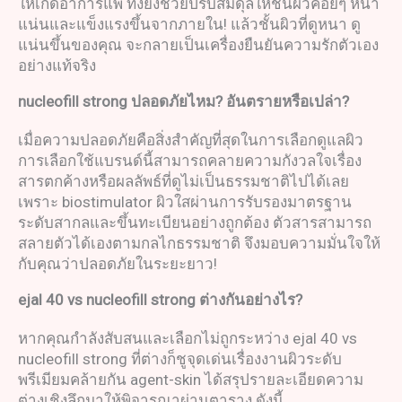
ให้เกิดอาการแพ้ ทั้งยังช่วยปรับสมดุลให้ชั้นผิวค่อยๆ หนา
แน่นและแข็งแรงขึ้นจากภายใน! แล้วชั้นผิวที่ดูหนา ดู
แน่นขึ้นของคุณ จะกลายเป็นเครื่องยืนยันความรักตัวเอง
อย่างแท้จริง
nucleofill strong
ปลอดภัยไหม
?
อันตรายหรือเปล่า
?
เมื่อความปลอดภัยคือสิ่งสำคัญที่สุดในการเลือกดูแลผิว
การเลือกใช้แบรนด์นี้สามารถคลายความกังวลใจเรื่อง
สารตกค้างหรือผลลัพธ์ที่ดูไม่เป็นธรรมชาติไปได้เลย
เพราะ biostimulator ผิวใสผ่านการรับรองมาตรฐาน
ระดับสากลและขึ้นทะเบียนอย่างถูกต้อง ตัวสารสามารถ
สลายตัวได้เองตามกลไกธรรมชาติ จึงมอบความมั่นใจให้
กับคุณว่าปลอดภัยในระยะยาว!
ejal 40 vs nucleofill strong
ต่างกันอย่างไร
?
หากคุณกำลังสับสนและเลือกไม่ถูกระหว่าง ejal 40 vs
nucleofill strong ที่ต่างก็ชูจุดเด่นเรื่องงานผิวระดับ
พรีเมียมคล้ายกัน agent-skin ได้สรุปรายละเอียดความ
ต่างเชิงลึกมาให้พิจารณาผ่านตาราง ดังนี้