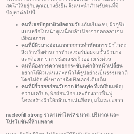
สดใสให้อยู่กับคุณอย่างยั่งยืน จึงแนะนำสำหรับคนที่มี
ปัญหาต่อไปนี้
คนที่เจอปัญหาผิวฝ่อตามวัย
แก้มเริ่มตอบ, ผิวดูฟีบ
แบนหรือใบหน้าดูเหนื่อยล้าเนื่องจากคอลลาเจน
เสื่อมสภาพ
คนที่มีผิวบางอ่อนแอจากการทำหัตถการ
ผิวไวต่อ
สิ่งเร้าหรือผ่านการทำเลเซอร์บ่อยจนชั้นผิวบาง
และต้องการ การซ่อมแซมผิวอย่างเร่งด่วน
คนที่ต้องการความยกกระชับแต่กลัวหน้าเปลี่ยน
อยากให้ผิวแน่นและหน้าได้รูปอย่างเป็นธรรมชาติ
โดยไม่ต้องพึ่งพาการฉีดฟิลเลอร์เติมเต็ม
คนที่มีริ้วรอยก่อนวัยจาก
lifestyle
ที่เร่งรีบ
เผชิญ
ความเครียด, พักผ่อนน้อยและต้องการฟื้นฟู
โครงสร้างผิวให้กลับมาแน่นยืดหยุ่นในระยะยาว
nucleofill
strong
ราคา
เท่าไหร่
?
ขนาด
,
ปริมาณ และ
โปรโมชันที่ห้ามพลาด