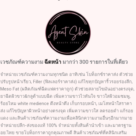
เวชภัณฑ์ความงาม
ฉีดหน้า
มากว่า 300 รายการในที่เดียว
จำหน่ายเวชภัณฑ์ความงามทุกชนิด อาทิเช่น โบท็อกซ์ราคาส่ง ตัวช่วย
ปรับรูปหน้าเรียว, Filler (ฟิลเลอร์ราคาส่ง) แก้ไขทุกปัญหาริ้วรอยร่องลึก,
Meso Fat (ผลิตภัณฑ์ฉีดแฟตราคาถูก) ตัวช่วยสลายไขมันอย่างตรงจุด,
ยาฉีดผิวขาว&กลูต้าแบบฉีด เพิ่มความขาวไวทันใจ ขาวใสผิวอมชมพู,
ร้อยไหม white medience ดึงหน้าตึง เก็บกรอบหน้า, เมโสหน้าใสราคา
ส่ง แก้ไขปัญหาผิวหน้าอย่างตรงจุด เพิ่มความขาวใส ลดรอยดำ แก้รอย
แดง และสินค้าเวชภัณฑ์ความงามเพื่อคลินิกความงามอื่นๆอีกมากมาย
จำหน่ายปลีก-ส่งของแท้ 100% จำหน่ายทั้งสินค้านำเข้า และมาตรฐาน
อย.ไทย ขายโบท็อกราคาถูกคุณภาพดี สินค้าเวชภัณฑ์ที่คลินิกเสริม