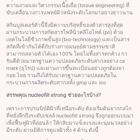
ความงามและวิศวกรรมเนื้อเยื่อ (tissue engineering) ที่
ขับเคลื่อนวงการแพทย์ผิวหนังระดับโลกมาอย่างยาวนาน
สกินบูสเตอร์ตัวนี้จึงมีความบริสุทธิ์ของตัวสารสูงที่สุด
ผ่านกระบวนการสกัดสารโพลีนิวคลีโอไทด์ (pn) ด้วย
เทคโนโลยีชีวภาพขั้นสูง (bio-technology) และเป็นสาร
สกัดที่เข้ากันได้ดีกับร่างกายมนุษย์ตามธรรมชาติ
สามารถสลายตัวได้เอง 100% โดยไม่ทิ้งสารตกค้าง กา
รันตีด้วยมาตรฐานความปลอดภัยระดับสากลอย่าง ce
mark (ยุโรป) และผ่านการขึ้นทะเบียนอย่างถูกต้องจา
กอย.ไทย รวมถึงได้รับมาตรฐานความปลอดภัยใน
กระบวนการผลิตระดับสากลทั้ง gmp และ iso
สรรพคุณ
nucleofill
strong
ช่วยอะไรบ้าง
?
เพราะการปรนนิบัติผิวที่เหนือระดับ ต้องเริ่มต้นจากกลไก
ที่หยั่งลึกถึงระดับเซลล์ nucleofill strong จึงถูกออกแบบมา
เพื่อฟื้นฟูผิวที่อ่อนล้า ให้กลับมาแข็งแรงและนุ่มนวลอย่าง
มีระดับ ผ่านมิติการดูแลผิวทั้ง 4 ด้าน ดังนี้