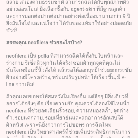
สลายได้เองตามธรรมชาติ สามารถฉีดได้กับทุกสภาพผิว
อย่างอ่อนโยน! ยิ่งเลือกซื้อกับ agent-skin ที่มีฐานลูกค้า
และการบอกต่อปากต่อปากอย่างต่อเนื่องมานานกว่า 9 ปี
ยิ่งมั่นใจได้และแน่ใจว่า ได้รับของแท้มาใช้อย่างปลอดภัย
ชัวร์!
สรรพคุณ
neofilera
ช่วยอะไรบ้าง
?
neofilera เป็น pdlla ที่สามารถฉีดได้ทั้งกับใบหน้าและ
ร่างกาย รีเซ็ตผิวทุกวันได้จริง! ซ่อมผิวทุกจุดที่คุณไม่
มั่นใจเหมือนชี้นิ้วสั่งได้ แล้วรอให้ออกฤทธิ์! ช่วยยกกระชับ
ผิวอย่างมีโครงสร้าง, พร้อมปรับรูปหน้าให้เรียวขึ้น, มี v-
line กว่าเดิม!
ถ้าคุณเคยขอพรให้สมหวังในเรื่องอื่น แต่ลึกๆ มีสิ่งเดียวที่
อยากได้จริงๆ คือ เรื่องความรัก คุณควรได้ลองใช้ไหมน้ํา
neofilera ที่ช่วยลดเลือนริ้วรอย, ความหมองคล้ำ, จุดด่าง
ดำ, รอยแตกลาย, รอยเหี่ยวย่นและลดอาการอักเสบใต้
ผิวหนัง! เพราะนี่ยิ่งกว่าการไปขอพร การฉีดไหม
neofilera เป็นวิทยาศาสตร์ที่ช่วยเพิ่มประสิทธิภาพในการ