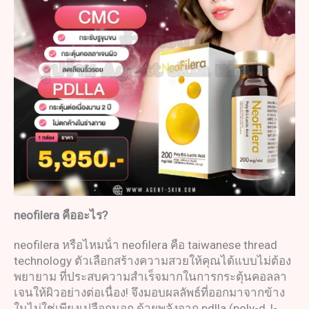
neofilera
คืออะไร
?
neofilera หรือไหมน้ํา neofilera คือ taiwanese thread
technology ตัวเลือกสร้างความสวยให้คุณได้แบบไม่ต้อง
พยายาม ที่ประสบความสำเร็จมากในการกระตุ้นคอลลา
เจนให้ผิวอย่างต่อเนื่อง! จึงมอบผลลัพธ์ที่ออกมาจากข้าง
ในไม่ใช่เพียงเปลือกนอก ด้วยพลังจาก pdlla (poly-d, l-