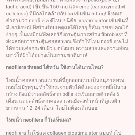
lactic-acid) เข้มข้น 150 mg และ cmc (carboxymethyl
cellulose) ที่มีกลไกคล้ายกับ ha เข้มข้น 50mg! จึงหมด
คำถามว่า neofilera ดีไหม? นี่คือ biostimulator เข้มข้นที่
มีเอกลักษณ์ ที่สร้างร้อยเหตุผลให้ใครๆ ก็หันมาชอบคุณได้
ง่ายๆ เป็นเหมือนฟิลเลอร์กึ่งกระตุ้นการสร้าง fibroblast ที่
ส่งผลต่อการกระตุ้นคอลลาเจน จึงทำให้ไหม neofilera ไม่
ได้ช่วยแค่ยกระชับผิว แต่ยังมอบความสวยและความอ่อน
เยาว์ให้ผิวได้อย่างเป็นธรรมชาติมาก!
neofilera
thread
ไต้หวัน ใช้งานได้นานไหม
?
ไหมน้ำคอลลาเจนแบรนด์นี้ถูกออกแบบเป็นอนุภาคทรง
กลมไม่มีรูพรุน, ทำให้กระจายตัวได้ดีและออกฤทธิ์เป็นวง
กว้าง ถึงแม้ว่าผลลัพธ์จาก pdlla จะเริ่มสลายตัวหลัง 6
เดือน แต่ผลลัพธ์จากคอลลาเจนยังคงทำหน้าที่ดูแลผิว
ยาวนาน 12-24 เดือน! โดยไม่ต้องเติมบ่อย!
ไหมน้ํา
neofilera
กี่วันเห็นผล
?
neofilera ไม่ใช่แค่ collagen biostimulator แบบทั่วไป