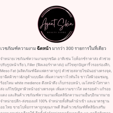
เวชภัณฑ์ความงาม
ฉีดหน้า
มากว่า 300 รายการในที่เดียว
จำหน่ายเวชภัณฑ์ความงามทุกชนิด อาทิเช่น โบท็อกซ์ราคาส่ง ตัวช่วย
ปรับรูปหน้าเรียว, Filler (ฟิลเลอร์ราคาส่ง) แก้ไขทุกปัญหาริ้วรอยร่องลึก,
Meso Fat (ผลิตภัณฑ์ฉีดแฟตราคาถูก) ตัวช่วยสลายไขมันอย่างตรงจุด,
ยาฉีดผิวขาว&กลูต้าแบบฉีด เพิ่มความขาวไวทันใจ ขาวใสผิวอมชมพู,
ร้อยไหม white medience ดึงหน้าตึง เก็บกรอบหน้า, เมโสหน้าใสราคา
ส่ง แก้ไขปัญหาผิวหน้าอย่างตรงจุด เพิ่มความขาวใส ลดรอยดำ แก้รอย
แดง และสินค้าเวชภัณฑ์ความงามเพื่อคลินิกความงามอื่นๆอีกมากมาย
จำหน่ายปลีก-ส่งของแท้ 100% จำหน่ายทั้งสินค้านำเข้า และมาตรฐาน
อย.ไทย ขายโบท็อกราคาถูกคุณภาพดี สินค้าเวชภัณฑ์ที่คลินิกเสริม