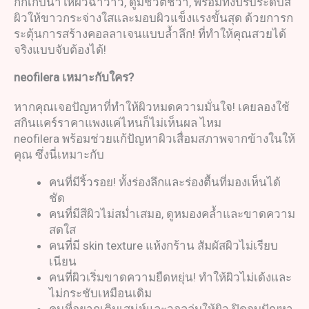
กักเก็บน้ำให้ผิวฉ่ำวาว, ดูมีชีวิตชีวา, พร้อมทั้งปรับระดับสี
ผิวให้ขาวกระจ่างใสและมอบผิวแข็งแรงขั้นสุด ด้วยการก
ระตุ้นการสร้างคอลลาเจนแบบล้ำลึก! ที่ทำให้คุณสวยได้
จริงแบบจับต้องได้!
neofilera
เหมาะกับใคร
?
หากคุณเจอปัญหาที่ทำให้ผิวหมดความมั่นใจ! เคยลองใช้
สกินแคร์ราคาแพงแค่ไหนก็ไม่เห็นผล ไหม
neofilera พร้อมช่วยแก้ปัญหาผิวเสื่อมสภาพจากข้างในให้
คุณ ซึ่งนี่เหมาะกับ
คนที่มีริ้วรอย! ทั้งร่องลึกและร่องตื้นที่มองเห็นได้
ชัด
คนที่มีสีผิวไม่สม่ำเสมอ, ดูหมองคล้ำและขาดความ
สดใส
คนที่มี skin texture แห้งกร้าน สัมผัสผิวไม่เรียบ
เนียน
คนที่ผิวเริ่มขาดความยืดหยุ่น! ทำให้ผิวไม่เด้งและ
ไม่กระชับเหมือนเดิม
คนที่อยากเติมเสน่ห์และวอลลุ่มให้ผิว ปิดจบปัญหา