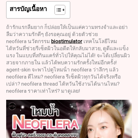
สารบัญเนื้อหา
ถ้ารักแรกลืมยาก ก็ปล่อยให้เป็นแค่ความทรงจำและอย่า
ลืมว่าความรักดีๆ ยังรอคุณอยู่ ด้วยตัวช่วย
neofilera นวัตกรรม
biostimulator
เทคโนโลยีไหม
ไต้หวันที่ช่วยรีเซ็ตผิวในอดีตให้กลับมาสวย, ดูดีและแข็ง
แรง ในแบบที่สกินแคร์ทั่วไปให้คุณไม่ได้! จะได้เปลี่ยนผิว
สวยจากภายใน แล้วได้พบความรักครั้งใหม่อีกครั้ง!
agent-skin จะพาไปดูไหมน้ํา neofilera ว่าลึกๆ แล้ว
neofilera ดีไหม? neofilera รีเซ็ตผิวทุกวันได้จริงหรือ
เปล่า? neofilera thread ไต้หวันใช้งานได้นานไหม?
neofilera ราคาเท่าไหร่? มาดูเลย!