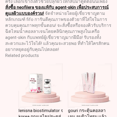
ครั้ง เลือกเข้าถึงตัวช่วยปลุกผิวให้กลับมาดูดีตอนนี้เพียง
สั่งซื้อ neofilera ของแท้กับ agent-skin เพื่อประสบการณ์
ดูแลผิวแบบองค์รวม!
จัดจำหน่ายโดยผู้เชี่ยวชาญตาม
หลักเกณฑ์ fifo การันตีคุณภาพของตัวยาที่ใส่ใจในการ
ควบคุมคุณภาพทุกขั้นตอน! จะสั่งซื้อหรือจองคิวรับบริการ
ฉีดไหมน้ำคอลลาเจนโดยคลินิกคุณภาพสูงในเครือ
agent-skin กับแพทย์ผู้เชี่ยวชาญมากฝีมือ! รับรองทั้ง
สะดวกและไว้ใจได้! แล้วคุณจะสวยพอ ที่ทำให้ใครสักคน
อยากหยุดอยู่กับคุณไปตลอด!
Related products
lenisna biostimulator จาก
gouri กระตุ้นคอลลา
korea กุญแจไขประตูสู่
เจน จบผิวโทรม แล้ว