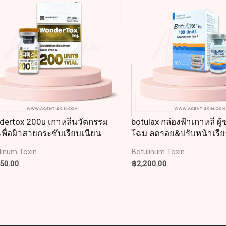
dertox 200u เกาหลีนวัตกรรม
botulax กล่องฟ้าเกาหลี ผู้
เพื่อผิวสวยกระชับเรียบเนียน
โฉม ลดรอย&ปรับหน้าเรีย
linum Toxin
Botulinum Toxin
950.00
฿
2,200.00