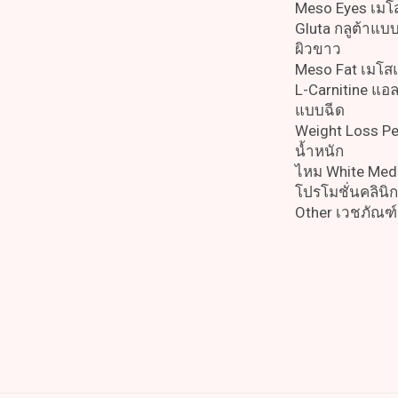
Meso Eyes เมโ
Gluta กลูต้าแบ
ผิวขาว
Meso Fat เมโ
L-Carnitine แอล
แบบฉีด
Weight Loss P
น้ำหนัก
ไหม White Med
โปรโมชั่นคลิน
Other เวชภัณฑ์