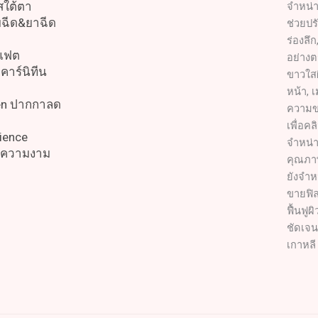
สใต้ตา
จำหน่า
บฉีด&ยาฉีด
ช่วยปรั
ร่องลึ
สแฟต
อย่างต
คาร์นิทีน
ขาวใสผ
หน้า, 
en ปากกาลด
ความข
เพื่อค
ience
จำหน่า
ิกความงาม
คุณภาพ
ยังจำห
ขายฟิล
ฟื้นฟู
ชัดเจน
เกาหลี