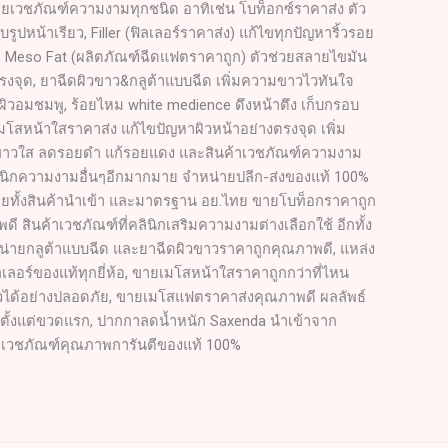
ยเวชภัณฑ์ความงามทุกชนิด อาทิเช่น โบท็อกซ์ราคาส่ง ตัว
บรูปหน้าเรียว, Filler (ฟิลเลอร์ราคาส่ง) แก้ไขทุกปัญหาริ้วรอย
ก, Meso Fat (ผลิตภัณฑ์ฉีดแฟตราคาถูก) ตัวช่วยสลายไขมัน
รงจุด, ยาฉีดผิวขาว&กลูต้าแบบฉีด เพิ่มความขาวไวทันใจ
ิวอมชมพู, ร้อยไหม white medience ดึงหน้าตึง เก็บกรอบ
เมโสหน้าใสราคาส่ง แก้ไขปัญหาผิวหน้าอย่างตรงจุด เพิ่ม
าวใส ลดรอยดำ แก้รอยแดง และสินค้าเวชภัณฑ์ความงาม
ลินิกความงามอื่นๆอีกมากมาย จำหน่ายปลีก-ส่งของแท้ 100%
ยทั้งสินค้านำเข้า และมาตรฐาน อย.ไทย ขายโบท็อกราคาถูก
ดี สินค้าเวชภัณฑ์ที่คลินิกเสริมความงามต่างเลือกใช้ อีกทั้ง
น่ายกลูต้าแบบฉีด และยาฉีดผิวขาวราคาถูกคุณภาพดี, แหล่ง
เลอร์ของแท้ทุกยี่ห้อ, ขายเมโสหน้าใสราคาถูกกว่าที่ไหน
ผิวได้อย่างปลอดภัย, ขายเมโสแฟตราคาส่งคุณภาพดี ผลลัพธ์
ตั้งแต่ขวดแรก, ปากกาลดน้ำหนัก Saxenda นำเข้าจาก
 เวชภัณฑ์คุณภาพการันตีของแท้ 100%