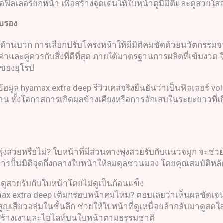
ฟิลเลอร์ยกหน้า เพื่อสร้างจุดเด่นให้ใบหน้าดูมีมิติและดูสวยใ
ับรอง
้านบวก การเลือกปรับโครงหน้าให้มีมิติคมชัดด้วยนวัตกรรมจาก
ค่าและคู่ควรกับสิ่งที่ดีที่สุด ภายใต้มาตรฐานการผลิตที่เข้มง
 ของยุโรป
มูล hyamax extra deep รีวิวเคสจริงยืนยันว่าเป็นฟิลเลอร์ vo
รฐาน ทั้งโอกาสการเกิดผลข้างเคียงหรือการอักเสบในระยะยาวที่
ุ่งสวยหรือไม่? ใบหน้าที่มีส่วนคางพุ่งสวยรับกับแนวจมูก จะช่วย
ในการปั้นมิติจุดกึ่งกลางใบหน้าให้สมดุลชวนมอง โดยคุณสมบัติหลั
ง ดูสวยรับกับใบหน้าโดยไม่ดูเป็นก้อนแข็ง
x extra deep เติมกรอบหน้าคมไหม? ตอบเลยว่าเห็นผลชัดเจน
ญเสียวอลุ่มในชั้นลึก ช่วยให้ใบหน้าที่ดูเหนื่อยล้ากลับมาดูสดใส
ื่อสร้างเงาและไฮไลท์บนใบหน้าตามธรรมชาติ