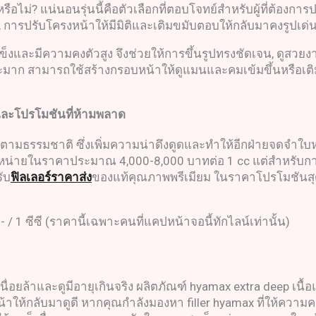
อไม่? แน่นอนรุ่นนี้คือตัวเลือกที่ตอบโจทย์สำหรับผู้ที่ต้องการ
, การปรับโครงหน้าให้มีมิติและเติมขมับตอบให้กลับมาคงรูปเด่
แข็งและมีความคงตัวสูง จึงช่วยให้การขึ้นรูปทรงชัดเจน, ดูสวยง
มาะมาก สามารถใช้สร้างกรอบหน้าให้ดูแมนและคมเข้มขึ้นหรือเ
ละโปรโมชันที่ห้ามพลาด
าตามธรรมชาติ ซึ่งเพิ่มความน่าดึงดูดและทำให้อีกฝ่ายจดจำใบหน้
ะจำหน่ายในราคาประมาณ 4,000-8,000 บาทต่อ 1 cc แต่สำหรับการสั
ับ
ฟิลเลอร์ราคาส่ง
ของแท้คุณภาพพรีเมียม ในราคาโปรโมชันสุ
/ 1 ซีซี (ราคานี้เฉพาะคนที่แคปหน้าจอนี้ทักไลน์เท่านั้น)
ยล้าและดูมีอายุเกินจริง ผลิตภัณฑ์ hyamax extra deep เนื้อแ
าให้กลับมาดูดี หากคุณกำลังมองหา filler hyamax ที่ให้ความคงต