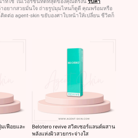
ใช่ ในเวอร์ชันที่ดีที่สุดของคุณตรงนี้
รับคำ
า ถ้าอยากสวยมั่นใจ ถ่ายรูปมุมไหนก็ดูดี คุณพร้อมหรือ
ติดต่อ agent-skin ขยับองศาใบหน้าให้เปลี่ยน ชีวิตก็
ุ่มเฟือยและ
Belotero revive สวิตเซอร์แลนด์ผสาน
พลังแห่งผิวสวยกระจ่างใส