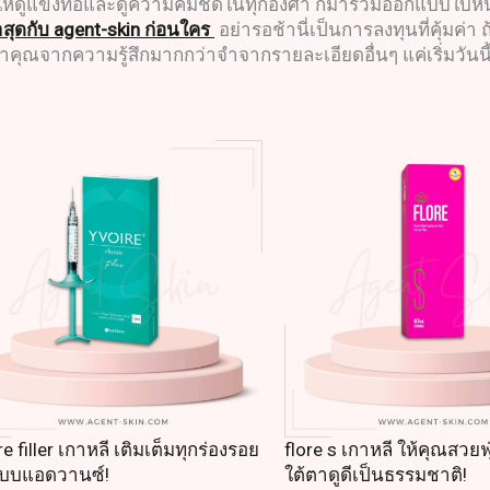
ดูแข็งทื่อและดูความคมชัดในทุกองศา ก็มาร่วมออกแบบใบหน้าที่
าสุดกับ agent-skin ก่อนใคร
อย่ารอช้านี่เป็นการลงทุนที่คุ้มค่
ำคุณจากความรู้สึกมากกว่าจำจากรายละเอียดอื่นๆ แค่เริ่มวันนี้
re filler เกาหลี เติมเต็มทุกร่องรอย
flore s เกาหลี ให้คุณสวยฟ
แบบแอดวานซ์!
ใต้ตาดูดีเป็นธรรมชาติ!