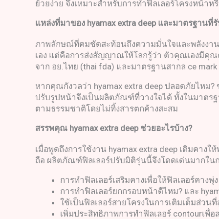
ย้วยง่าย จึงเหมาะสำหรับการทำฟิลเลอร์โครงหน้าหรือ
แหล่งที่มาของ
hyamax extra deep
และมาตรฐานที่ร
ภาพลักษณ์ที่คมชัดสะท้อนถึงความมั่นใจและพลังงานด
เอง แต่คือการส่งสัญญาณให้โลกรู้ว่า ตัวคุณเองมีคุณ
จาก อย.ไทย (thai fda) และมาตรฐานสากล ce mark
หากคุณกังวลว่า hyamax extra deep ปลอดภัยไหม? ข้อ
ปรับรูปหน้าจึงเป็นผลิตภัณฑ์ที่วางใจได้ ทั้งในมาต
ตามธรรมชาติโดยไม่ทิ้งสารตกค้างสะสม
สรรพคุณ
hyamax extra deep
ช่วยอะไรบ้าง
?
เมื่อพูดถึงการใช้งาน hyamax extra deep เติมคางให้พ
ถือ ผลิตภัณฑ์ฟิลเลอร์ปรับมิติรุ่นนี้จึงโดดเด่นมาก
การทำฟิลเลอร์เสริมคางเพื่อให้ฟิลเลอร์คางพุ่
การทำฟิลเลอร์ยกกรอบหน้าดีไหม? และ hyama
ใช้เป็นฟิลเลอร์สายโครงในการเติมเต็มส่วนที่สู
เพิ่มประสิทธิภาพการทำฟิลเลอร์ contourเพ