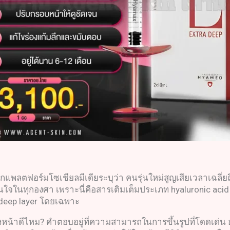
ากแพลตฟอร์มโซเชียลมีเดียระบุว่า คนรุ่นใหม่สูญเสียเวลาเฉลี่ย
จในทุกองศา เพราะนี่คือสารเติมเต็มประเภท hyaluronic acid (
 deep layer โดยเฉพาะ
าดีไหม? คำตอบอยู่ที่ความสามารถในการขึ้นรูปที่โดดเด่น อย่างเ