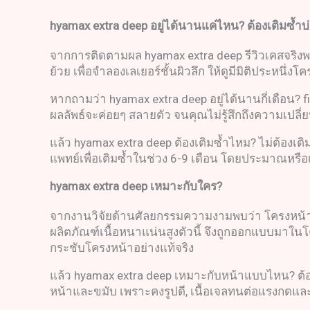
hyamax extra deep
อยู่ได้นานแค่ไหน
?
ต้องเติมซ้ำบ
จากการติดตามผล hyamax extra deep รีวิวเคสจริงพบว
ย้วย เพื่อจำลองเลเยอร์ชั้นผิวลึก ให้ดูมีมิติประหนึ
หากถามว่า hyamax extra deep อยู่ได้นานกี่เดือน? 
ผลลัพธ์จะค่อยๆ สลายตัว จนคุณไม่รู้สึกถึงความเปลี่
แล้ว hyamax extra deep ต้องเติมซ้ำไหม? ไม่ต้องเ
แพทย์เพื่อเติมซ้ำในช่วง 6-9 เดือน โดยประมาณหรือเมื่
hyamax extra deep
เหมาะกับใคร
?
จากงานวิจัยด้านศัลยกรรมความงามพบว่า โครงหน้าที่
ผลิตภัณฑ์เนื้อหนาแน่นสูงตัวนี้ จึงถูกออกแบบมาใ
กระชับโครงหน้าอย่างแท้จริง
แล้ว hyamax extra deep เหมาะกับหน้าแบบไหน? ต้อง
หน้าและขมับ เพราะคงรูปดี, เนื้อเจลทนต่อแรงกดและ