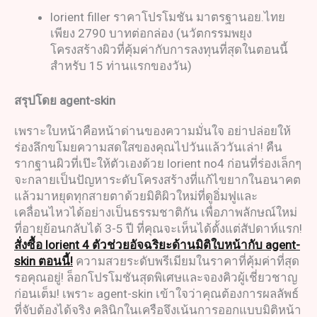
lorient filler ราคาโปรโมชัน มาตรฐานอย.ไทย
เพียง 2790 บาทต่อกล่อง (นวัตกรรมพยุง
โครงสร้างผิวที่คุ้มค่ากับการลงทุนที่สุดในตอนนี้
สำหรับ 15 ท่านแรกของวัน)
สรุปโดย
agent-skin
เพราะใบหน้าคือหน้าด่านของความมั่นใจ อย่าปล่อยให้
ร่องลึกขโมยความสดใสของคุณไปวันแล้ววันเล่า! คืน
รากฐานผิวที่เป๊ะให้ตัวเองด้วย lorient no4 ก่อนที่ร่องเล็กๆ
จะกลายเป็นปัญหาระดับโครงสร้างที่แก้ไขยากในอนาคต
แล้วมาหยุดทุกสายตาด้วยมิติผิวใหม่ที่ดูอิ่มฟูและ
เคลื่อนไหวได้อย่างเป็นธรรมชาติกัน เพื่อภาพลักษณ์ใหม่
ที่อายุย้อนกลับได้ 3-5 ปี ที่คุณจะเห็นได้ตั้งแต่สัปดาห์แรก!
สั่งซื้อ lorient 4 ตัวช่วยอัจฉริยะด้านมิติใบหน้ากับ agent-
skin ตอนนี้!
ความสวยระดับพรีเมียมในราคาที่คุ้มค่าที่สุด
รอคุณอยู่! ล็อกโปรโมชันสุดพิเศษและจองคิวผู้เชี่ยวชาญ
ก่อนเต็ม! เพราะ agent-skin เข้าใจว่าคุณต้องการผลลัพธ์
ที่จับต้องได้จริง คลินิกในเครือจึงเน้นการออกแบบมิติหน้า