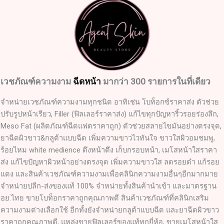
เวชภัณฑ์ความงาม
ฉีดหน้า
มากว่า 300 รายการในที่เดียว
จำหน่ายเวชภัณฑ์ความงามทุกชนิด อาทิเช่น โบท็อกซ์ราคาส่ง ตัวช่วย
ปรับรูปหน้าเรียว, Filler (ฟิลเลอร์ราคาส่ง) แก้ไขทุกปัญหาริ้วรอยร่องลึก,
Meso Fat (ผลิตภัณฑ์ฉีดแฟตราคาถูก) ตัวช่วยสลายไขมันอย่างตรงจุด,
ยาฉีดผิวขาว&กลูต้าแบบฉีด เพิ่มความขาวไวทันใจ ขาวใสผิวอมชมพู,
ร้อยไหม white medience ดึงหน้าตึง เก็บกรอบหน้า, เมโสหน้าใสราคา
ส่ง แก้ไขปัญหาผิวหน้าอย่างตรงจุด เพิ่มความขาวใส ลดรอยดำ แก้รอย
แดง และสินค้าเวชภัณฑ์ความงามเพื่อคลินิกความงามอื่นๆอีกมากมาย
จำหน่ายปลีก-ส่งของแท้ 100% จำหน่ายทั้งสินค้านำเข้า และมาตรฐาน
อย.ไทย ขายโบท็อกราคาถูกคุณภาพดี สินค้าเวชภัณฑ์ที่คลินิกเสริม
ความงามต่างเลือกใช้ อีกทั้งยังจำหน่ายกลูต้าแบบฉีด และยาฉีดผิวขาว
ราคาถูกคุณภาพดี, แหล่งขายฟิลเลอร์ของแท้ทุกยี่ห้อ, ขายเมโสหน้าใส