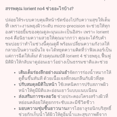
สรรพคุณ
lorient no4
ช่วยอะไรบ้าง
?
ปล่อยให้ระบบควบคุมสีหน้าขัดข้องไปกับความสุขให้เต็ม
ที่! เพราะงานพยุงผิวระดับ micro-precision จะช่วยให้ทุก
องศารอยยิ้มของคุณดูละมุนและเป็นอิสระ เพราะ lorient
no4 คือนิยามความสวยให้คุณมากกว่า คุณจะได้รับคำ
ชมบ่อยว่าทำไมช่วงนี้คุณดูดี พร้อมเปลี่ยนความกังวลให้
กลายเป็นความมั่นใจ จะได้หยุดความคิดที่ว่าฟิลเลอร์เป็น
แค่การฉีดให้เต็ม! ด้วยคุณสมบัติ lorient 4 ช่วยพยุง, ฟื้นฟู
มิติผิวให้กลับมาดูอ่อนเยาว์อย่างเป็นธรรมชาติและช่วย
เติมเต็มร่องลึกอย่างแม่นยำ
จัดการร่องน้ำหมากให้
ดูตื้นขึ้นทันที ด้วยเนื้อเจลที่กลมกลืนกับผิวที่สุด
ปรับสมดุลมิติใบหน้า
ใช้เทคนิคการปรับสภาพผิว
หน้าให้ดูมีมิติและอ่อนเยาว์แบบแนบเนียน
ส่งเสริมการชะลอวัย
ช่วยประคองโครงสร้างผิวที่
หย่อนคล้อยให้ดูยกกระชับและมีชีวิตชีวา
มอบความชุ่มชื้นยาวนาน
สารไฮยาลูรอนิกบริสุทธิ์
ช่วยกักเก็บน้ำใต้ผิวให้ดูอิ่มน้ำและสุขภาพดีจาก