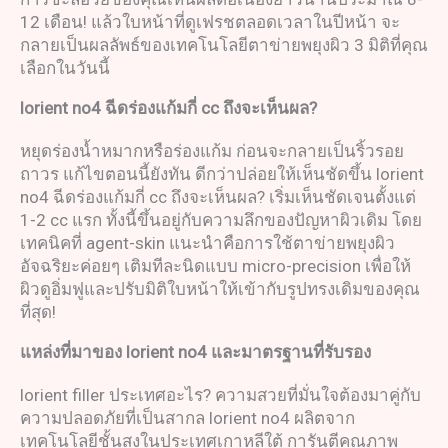
12 เดือน! แล้วใบหน้าที่ดูเฟรชตลอดเวลาในปีหน้า จะ
กลายเป็นผลลัพธ์ของเทคโนโลยีตาข่ายพยุงผิว 3 มิติที่คุณ
เลือกในวันนี้
lorient no4
ฉีดร่องแก้มกี่
cc
ถึงจะเห็นผล
?
หยุดร่องน้ำหมากหรือร่องแก้ม ก่อนจะกลายเป็นริ้วรอย
ถาวร แก้ไขตอนนี้ยังทัน ดีกว่าปล่อยให้เห็นชัดขึ้น lorient
no4 ฉีดร่องแก้มกี่ cc ถึงจะเห็นผล? เริ่มเห็นชัดเจนตั้งแต่
1-2 cc แรก ทั้งนี้ขึ้นอยู่กับความลึกของปัญหาผิวเดิม โดย
เทคนิคที่ agent-skin แนะนำคือการใช้ตาข่ายพยุงผิว
อัจฉริยะค่อยๆ เติมทีละนิดแบบ micro-precision เพื่อให้
ผิวดูอิ่มฟูและปรับมิติใบหน้าให้เข้ากับรูปทรงเดิมของคุณ
ที่สุด!
แหล่งที่มาของ
lorient no4
และมาตรฐานที่รับรอง
lorient filler ประเทศอะไร? ความสวยที่มั่นใจต้องมาคู่กับ
ความปลอดภัยที่เป็นสากล lorient no4 ผลิตจาก
เทคโนโลยีชั้นสูงในประเทศเกาหลีใต้ การันตีคุณภาพ