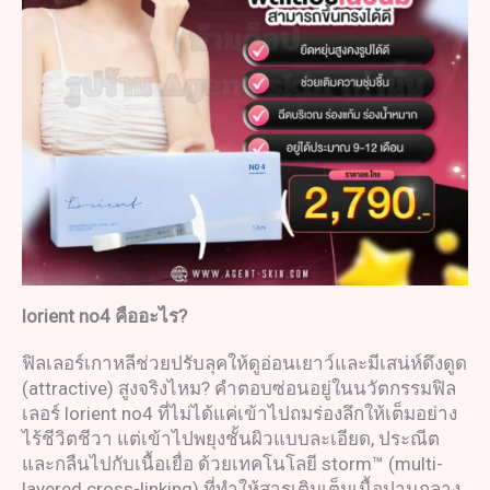
lorient no4
คืออะไร
?
ฟิลเลอร์เกาหลีช่วยปรับลุคให้ดูอ่อนเยาว์และมีเสน่ห์ดึงดูด
(attractive) สูงจริงไหม? คำตอบซ่อนอยู่ในนวัตกรรมฟิล
เลอร์ lorient no4 ที่ไม่ได้แค่เข้าไปถมร่องลึกให้เต็มอย่าง
ไร้ชีวิตชีวา แต่เข้าไปพยุงชั้นผิวแบบละเอียด, ประณีต
และกลืนไปกับเนื้อเยื่อ ด้วยเทคโนโลยี storm™ (multi-
layered cross-linking) ที่ทำให้สารเติมเต็มเนื้อปานกลาง