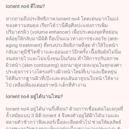
lorient no4
ดีไหม
?
หากถามถึงประสิทธิภาพ lorient no4 โดดเด่นมากในแง่
ของความสมดุล เรียกได้ว่านี่คือศิลปะแห่งการเพิ่ม
ปริมาตรผิว (volume enhancer) เพื่อประคองจุดที่หย่อน
คล้อยให้กลับมามีมิติ ถือเป็นแนวทางการชะลอวัย (anti-
aging treatment) ที่ทรงประสิทธิภาพที่สุด ทำให้ใบหน้า
กลับมาดูมีชีวิตชีวาและอ่อนเยาว์อีกครั้ง เนื้อสัมผัสไม่นิ่ม
จนสลายไวและไม่แข็งจนเป็นก้อน ทำให้การปรับสภาพ
ผิวหน้า (skin contouring) ออกมาดูสวยละมุนในทุกองศา
ประดุจการวางโครงสร้างผิวหน้าใหม่ที่เบาและยืดหยุ่น
ได้คืนรากฐานผิวที่เป๊ะและลบเส้นอายุบนใบหน้าให้จาง
ไป เหลือเพียงแต่ออร่าหน้าเด็กที่ทำงาน
lorient no4
อยู่ได้นานไหม
?
lorient no4 อยู่ได้นานกี่เดือน? ด้วยการเชื่อมต่อโมเลกุลที่
ล้ำสมัยแบบ 3 มิติ lorient 4 จึงคงตัวอยู่ใต้ผิวได้นานและ
สลายตัวช้ากว่าฟิลเลอร์เนื้อละเอียดทั่วไป ช่วยให้ผลลัพธ์
การชะลอวัยของคุณเห็นผลต่อเนื่องยาวนานประมาณ 8-