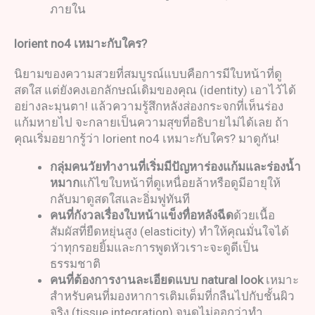
ภายใน
lorient no4
เหมาะกับใคร
?
นิยามของความสวยที่สมบูรณ์แบบคือการมีใบหน้าที่ดู
สดใส แต่ยังคงเอกลักษณ์เดิมของคุณ (identity) เอาไว้ได้
อย่างละมุนตา! แล้วความรู้สึกหลังส่องกระจกที่เห็นร่อง
แก้มหายไป จะกลายเป็นความสุขที่อธิบายไม่ได้เลย ถ้า
คุณเริ่มอยากรู้ว่า lorient no4 เหมาะกับใคร? มาดูกัน!
กลุ่มคนวัยทำงานที่เริ่มมีปัญหาร่องแก้มและร่องน้ำ
หมาก
แก้ไขใบหน้าที่ดูเหนื่อยล้าหรือดูมีอายุให้
กลับมาดูสดใสและอิ่มฟูทันที
คนที่กังวลเรื่องใบหน้าแข็งทื่อหลังฉีด
ด้วยเนื้อ
สัมผัสที่ยืดหยุ่นสูง (elasticity) ทำให้คุณมั่นใจได้
ว่าทุกรอยยิ้มและการพูดหัวเราะจะดูดีเป็น
ธรรมชาติ
คนที่ต้องการงานละเอียดแบบ
natural look
เหมาะ
สำหรับคนที่มองหาการเติมเต็มที่กลืนไปกับชั้นผิว
จริง (tissue integration) จนดูไม่ออกว่าทำ