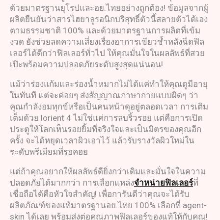
ด้วยมาตรฐานยุโรปและอย.ไทยอย่างถูกต้อง! ข้อมูลจากผู้
ผลิตยืนยันว่าสารไฮยาลูรอนิกบริสุทธิ์ตัวนี้สลายตัวได้เอง
ตามธรรมชาติ 100% และด้วยมาตรฐานการผลิตที่เข้ม
งวด ยังช่วยลดความเสี่ยงเรื่องอาการเขียวช้ำหลังฉีดฟิล
เลอร์ได้ดีกว่าฟิลเลอร์ทั่วไป ให้คุณมั่นใจในผลลัพธ์ที่สวย
เป๊ะพร้อมความปลอดภัยระดับสูงสุดแน่นอน!
แม้ว่าร่องแก้มและร่องน้ำหมากไม่ได้แค่ทำให้คุณดูมีอายุ
ในทันที แต่จะค่อยๆ ส่งสัญญาณภาษากายแบบผิดๆ ว่า
คุณกำลังอมทุกข์หรือเป็นคนหน้าดุอยู่ตลอดเวลา การเติม
เต็มด้วย lorient 4 ไม่ใช่แค่การลบริ้วรอย แต่คือการเปิด
ประตูให้โลกเห็นรอยยิ้มที่จริงใจและเป็นมิตรของคุณอีก
ครั้ง จะได้หยุดเวลาผิวเอาไว้ แล้วรับรางวัลผิวใหม่ใน
ระดับพรีเมียมที่รอคอย
แต่ถ้าคุณอยากให้ผลลัพธ์ดียิ่งกว่าเดิมและมั่นใจในความ
ปลอดภัยได้มากกว่า การเลือกแหล่ง
จำหน่ายฟิลเลอร์
ที่
เชื่อถือได้คือหัวใจสำคัญ! เพื่อการันตีว่าคุณจะได้รับ
ผลิตภัณฑ์ของแท้มาตรฐานอย.ไทย 100% เลือกที่ agent-
skin ได้เลย พร้อมส่งต่อคุณภาพฟิลเลอร์ของแท้ให้กับคุณ!