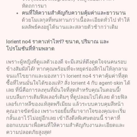
หัตถการมา
คนที่ให้ความสำคัญกับความคุ้มค่าและยาวนาน
ด้วยโมเลกุลที่ทนทานกว่าเนื้อละเอียดทั่วไป ทำให้
ผลลัพธ์คงอยู่ได้นานและสลายตัวช้ากว่าเดิม
lorient no4
ราคาเท่าไหร่
?
ขนาด
,
ปริมาณ และ
โปรโมชันที่ห้ามพลาด
เพราะผู้หญิงที่ดูแลตัวเองดี จะมีเสน่ห์ดึงดูดใจจนคนรอบ
ข้างสัมผัสได้! หากคุณพร้อมที่จะหยุดร่องลึกไม่ให้ลุกลาม
จนแก้ไขยากและมองหาว่า lorient no4 ราคาคุ้มค่าที่สุด
ซื้อที่ไหนมั่นใจได้ของแท้? สั่ง lorient 4 กับ agent-skin ได้
เลย ที่นี่คือการลงทุนที่มั่นใจที่สุดสำหรับคุณในตอนนี้!
แบบลืมการเติมฟิลเลอร์เดิมๆ ที่ดูปลอมไปได้เลย ด้วยฟิล
เลอร์เกาหลีของแท้สุดพรีเมียม แล้วระบบควบคุมสีหน้า
คุณอาจขัดข้อง เพราะรอยยิ้มที่มาจากใจของคุณจะเริ่ม
กลั้นเอาไว้ไม่อยู่อีกเลย เข้าถึงดีลพิเศษตอนนี้ ราคาที่
ออกแบบมาเพื่อคนที่ให้ความสำคัญกับงานละเอียดและ
ความปลอดภัยสูงสุด!