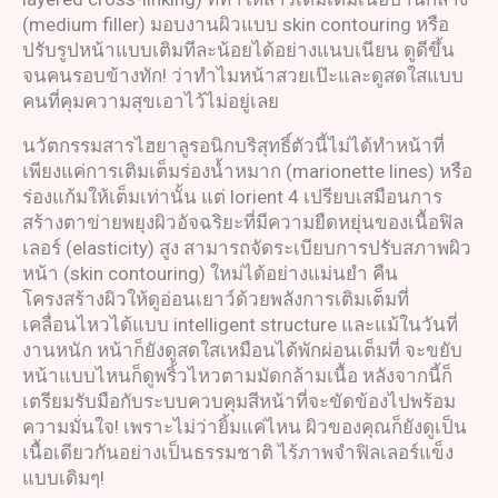
(medium filler) มอบงานผิวแบบ skin contouring หรือ
ปรับรูปหน้าแบบเติมทีละน้อยได้อย่างแนบเนียน ดูดีขึ้น
จนคนรอบข้างทัก! ว่าทำไมหน้าสวยเป๊ะและดูสดใสแบบ
คนที่คุมความสุขเอาไว้ไม่อยู่เลย
นวัตกรรมสารไฮยาลูรอนิกบริสุทธิ์ตัวนี้ไม่ได้ทำหน้าที่
เพียงแค่การเติมเต็มร่องน้ำหมาก (marionette lines) หรือ
ร่องแก้มให้เต็มเท่านั้น แต่ lorient 4 เปรียบเสมือนการ
สร้างตาข่ายพยุงผิวอัจฉริยะที่มีความยืดหยุ่นของเนื้อฟิล
เลอร์ (elasticity) สูง สามารถจัดระเบียบการปรับสภาพผิว
หน้า (skin contouring) ใหม่ได้อย่างแม่นยำ คืน
โครงสร้างผิวให้ดูอ่อนเยาว์ด้วยพลังการเติมเต็มที่
เคลื่อนไหวได้แบบ intelligent structure และแม้ในวันที่
งานหนัก หน้าก็ยังดูสดใสเหมือนได้พักผ่อนเต็มที่ จะขยับ
หน้าแบบไหนก็ดูพริ้วไหวตามมัดกล้ามเนื้อ หลังจากนี้ก็
เตรียมรับมือกับระบบควบคุมสีหน้าที่จะขัดข้องไปพร้อม
ความมั่นใจ! เพราะไม่ว่ายิ้มแค่ไหน ผิวของคุณก็ยังดูเป็น
เนื้อเดียวกันอย่างเป็นธรรมชาติ ไร้ภาพจำฟิลเลอร์แข็ง
แบบเดิมๆ!