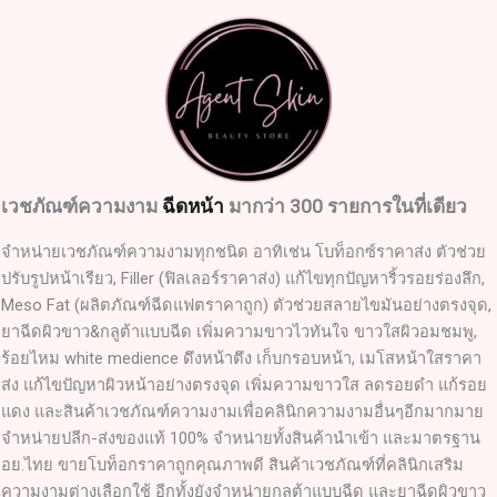
เวชภัณฑ์ความงาม
ฉีดหน้า
มากว่า 300 รายการในที่เดียว
จำหน่ายเวชภัณฑ์ความงามทุกชนิด อาทิเช่น โบท็อกซ์ราคาส่ง ตัวช่วย
ปรับรูปหน้าเรียว, Filler (ฟิลเลอร์ราคาส่ง) แก้ไขทุกปัญหาริ้วรอยร่องลึก,
Meso Fat (ผลิตภัณฑ์ฉีดแฟตราคาถูก) ตัวช่วยสลายไขมันอย่างตรงจุด,
ยาฉีดผิวขาว&กลูต้าแบบฉีด เพิ่มความขาวไวทันใจ ขาวใสผิวอมชมพู,
ร้อยไหม white medience ดึงหน้าตึง เก็บกรอบหน้า, เมโสหน้าใสราคา
ส่ง แก้ไขปัญหาผิวหน้าอย่างตรงจุด เพิ่มความขาวใส ลดรอยดำ แก้รอย
แดง และสินค้าเวชภัณฑ์ความงามเพื่อคลินิกความงามอื่นๆอีกมากมาย
จำหน่ายปลีก-ส่งของแท้ 100% จำหน่ายทั้งสินค้านำเข้า และมาตรฐาน
อย.ไทย ขายโบท็อกราคาถูกคุณภาพดี สินค้าเวชภัณฑ์ที่คลินิกเสริม
ความงามต่างเลือกใช้ อีกทั้งยังจำหน่ายกลูต้าแบบฉีด และยาฉีดผิวขาว