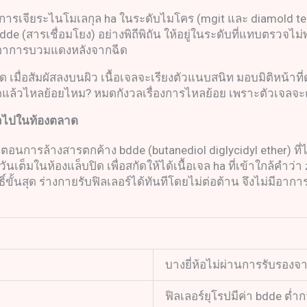
โลยีการเจียระไนโมเลกุล ha ในระดับไมโคร (mgit และ diamold
de (สารเชื่อมโยง) อย่างพิถีพิถัน ให้อยู่ในระดับที่แทบตรวจไม่
กิดอาการบวมแดงหลังจากฉีด
ุด เมื่อสัมผัสลงบนผิว เนื้อเจลจะเรียงตัวแนบสนิท มอบมิติหน้าที
r ฉีดแล้วไหลย้อยไหม? หมดกังวลเรื่องการไหลย้อย เพราะตัวเจ
ั่วไปในท้องตลาด
ตอนการล้างสารตกค้าง bdde (butanediol diglycidyl ether) ที่ไ
ต็มในห้องแล็บปิด เพื่อสกัดให้ได้เนื้อเจล ha ที่เข้าใกล้คำว่า z
ธิ์ขั้นสุด ร่างกายรับฟิลเลอร์ได้ทันทีโดยไม่ต่อต้าน จึงไม่มี
บางยี่ห้อไม่ผ่านการรับรองจ
ฟิลเลอร์ยุโรปมีค่า bdde ต่ำ