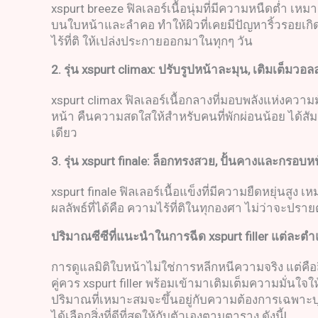
xspurt breeze ฟิลเลอร์เนื้อนุ่มที่มีความหนืดต่ำ เห
บนใบหน้าและลำคอ ทำให้ผิวที่เคยมีปัญหาริ้วรอยเกิดใ
ไร้ที่ติ ให้เปล่งประกายออกมาในทุกๆ วัน
2.
รุ่น
xspurt climax
:
ปรับรูปหน้าละมุน
,
เติมเต็มวอลล
xspurt climax ฟิลเลอร์เนื้อกลางที่มอบพลังแห่งความม
หน้า คืนความสดใสให้สำหรับคนที่พักผ่อนน้อย ได้สั
เดียว
3.
รุ่น
xspurt finale
:
ล็อกทรงสวย
,
ปั้นคางและกรอบหน้
xspurt finale ฟิลเลอร์เนื้อแข็งที่มีความยืดหยุ่น
ผลลัพธ์ที่ได้คือ ความไร้ที่ติในทุกองศา ไม่ว่าจะ
ปริมาณซีซีที่แนะนำในการฉีด
xspurt filler
แต่ละตำ
การดูแลมิติใบหน้าไม่ใช่การหลีกหนีความจริง แต่ค
คู่ควร xspurt filler พร้อมเข้ามาเติมเต็มความมั่นใจ
ปริมาณที่เหมาะสมจะขึ้นอยู่กับความต้องการเฉพาะบ
ได้เลือกสิ่งที่ดีที่สุดให้กับตัวเองตามตาราง ดังนี้!