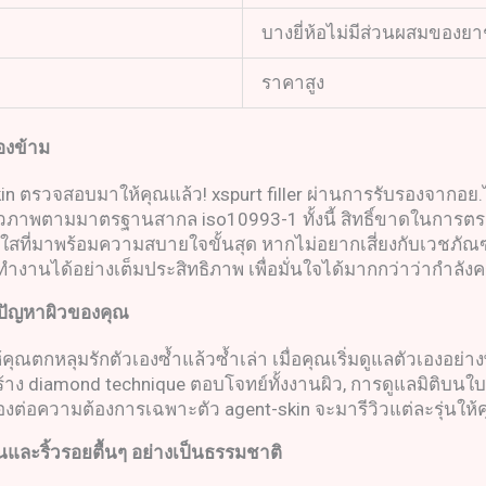
บางยี่ห้อไม่มีส่วนผสมของย
ราคาสูง
องข้าม
-skin ตรวจสอบมาให้คุณแล้ว! xspurt filler ผ่านการรับรองจาก
าพตามมาตรฐานสากล iso10993-1 ทั้งนี้ สิทธิ์ขาดในการตรว
ที่มาพร้อมความสบายใจขั้นสุด หากไม่อยากเสี่ยงกับเวชภัณฑ์ที
องทำงานได้อย่างเต็มประสิทธิภาพ เพื่อมั่นใจได้มากกว่าว่ากำล
บปัญหาผิวของคุณ
คุณตกหลุมรักตัวเองซ้ำแล้วซ้ำเล่า เมื่อคุณเริ่มดูแลตัวเองอย่า
สร้าง diamond technique ตอบโจทย์ทั้งงานผิว, การดูแลมิติบนใบ
องต่อความต้องการเฉพาะตัว agent-skin จะมารีวิวแต่ละรุ่นให้ค
้นและริ้วรอยตื้นๆ อย่างเป็นธรรมชาติ