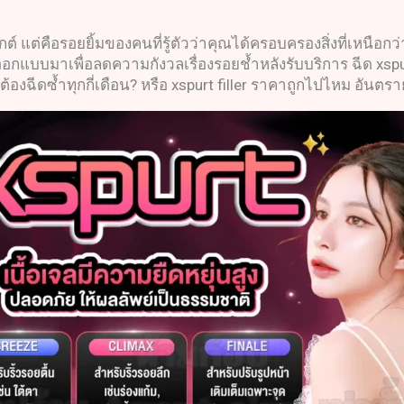
เฟกต์ แต่คือรอยยิ้มของคนที่รู้ตัวว่าคุณได้ครอบครองสิ่งที่เหนือกว
อกแบบมาเพื่อลดความกังวลเรื่องรอยช้ำหลังรับบริการ ฉีด xspurt
้องฉีดซ้ำทุกกี่เดือน? หรือ xspurt filler ราคาถูกไปไหม อันตรา