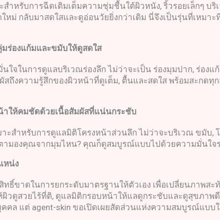
มาะสำหรับการฉีดเติมเต็มความชุ่มชื้นใต้ผิวหนัง, ริ้วรอยเล็กๆ บ
หม่ กลับมาสดใสและดูอ่อนวัยยิ่งกว่าเดิม นี่จึงเป็นรุ่นที่เหม
ุ่มร่องแก้มและขมับให้ดูสดใส
ั่นใจในการดูแลบริเวณร่องลึก ไม่ว่าจะเป็น ร่องมุมปาก, ร่องแก้ม
มผัสถึงความรู้สึกของผิวหน้าที่ดูเต็ม, ตื้นและสดใส พร้อมสะ
าให้คมชัดด้วยเนื้อสัมผัสที่แน่นกระชับ
สูง เหมาะสำหรับการดูแลมิติโครงหน้าส่วนลึก ไม่ว่าจะบริเวณ ข
ปรายตามองคุณจากมุมไหน? คุณก็ดูสมบูรณ์แบบไปด้วยความมั่นใจระ
แหน่ง
ือสิทธิ์ขาดในการยกระดับมาตรฐานให้ตัวเอง เพื่อเปลี่ยนภาพ
ให้ผิวดูสวยไร้ที่ติ, ดูแลมิติกรอบหน้าให้แลดูกระชับและดูสุขภาพ
ุคคล แต่ agent-skin ขอเปิดเผยสัดส่วนแห่งความสมบูรณ์แบบ