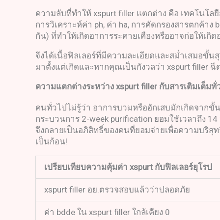
ความลับที่ทำให้ xspurt filler แตกต่าง คือ เทคโน
การวิเคราะห์ค่า ph, ค่า ha, การคัดกรองสารตกค้าง bd
กัน) ที่ทำให้เกิดอาการระคายเคืองหรืออาจก่อให้เ
จึงได้เนื้อฟิลเลอร์ที่มีความละเอียดและสม่ำเสมอขั้นส
มาตั้งแต่เกิดและหากคุณเป็นกังวลว่า xspurt fille
ความแตกต่างระหว่าง
xspurt filler
กับสารเติมเต็มท
คนทั่วไปไม่รู้ว่า อาการบวมหรืออักเสบมักเกิดจากขั้น
กระบวนการ 2-week purification ยอมใช้เวลาถึง 14 วันเ
จึงกลายเป็นอภิสิทธิ์ของคนที่ยอมจ่ายเพื่อความบริสุท
เป็นก้อน!
เปรียบเทียบความคุ้มค่า
xspurt
กับฟิลเลอร์ยุโรป
xspurt filler อย.ตรวจสอบแล้วว่าปลอดภัย
ค่า bdde ใน xspurt filler ใกล้เคียง 0