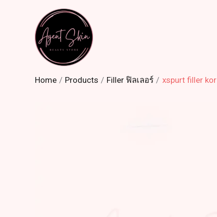
Skip
to
content
Home
Products
Filler ฟิลเลอร์
xspurt filler k