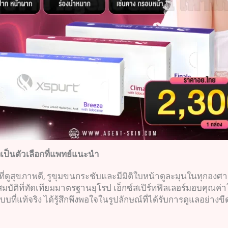
เป็นตัวเลือกที่แพทย์แนะนำ
ี่ดูสุขภาพดี, รูขุมขนกระชับและมีมิติใบหน้าดูละมุนในทุกองศา! นี่ไ
ัติที่ทัดเทียมมาตรฐานยุโรป เอ็กซ์สเปิร์ทฟิลเลอร์มอบคุณค่า
บบที่แท้จริง ได้รู้สึกพึงพอใจในรูปลักษณ์ที่ได้รับการดูแลอย่