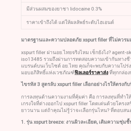
มีส่วนผสมของยาชา lidocaine 0.3%
ราคาเข้าถึงได้ แต่ให้ผลลัพธ์ระดับไฮเอนด์
มาตรฐานและความปลอดภัย
xspurt filler
ที่ไม่ควรม
xspurt filler ผ่านอย.ไทยจริงไหม เช็กยังไง? agent
iso13485 รวมถึงผ่านการทดสอบความเข้ากันทางชีวภ
แบรนด์บนเว็บไซต์ อย.ไทย คุณก็จะพบกับความโปร่งใส
มอบอภิสิทธิ์แห่งเวชภัณฑ์
ฟิลเลอร์ราคาส่ง
ที่ทุกกล่
ไขรหัส
3
สูตรลับ
xspurt filler
เลือกอย่างไรให้ตรงกั
การลงทุนด้านความงามที่คุ้มค่า คือ การลงทุนที่ทำให้
เกรงใจที่ต่างออกไป xspurt filler โดดเด่นด้วยโครง
ยาวนาน แต่ถ้าคุณไม่รู้ว่าจะเลือกรุ่นไหน? ที่ตอบสน
1.
รุ่น
xspurt breeze
:
งานผิวละเอียด
,
เติมความชุ่มชื