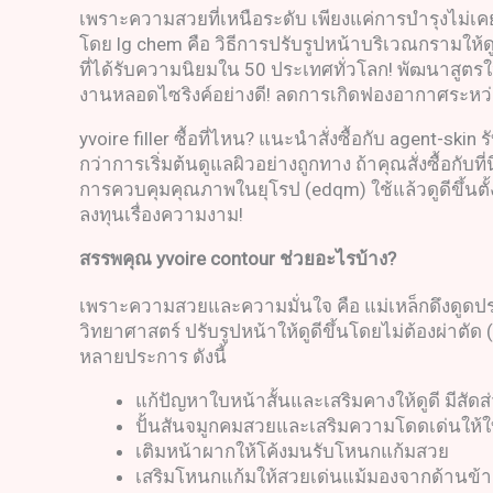
เพราะความสวยที่เหนือระดับ เพียงแค่การบำรุงไม่เคยพอ
โดย lg chem คือ วิธีการปรับรูปหน้าบริเวณกรามให้ด
ที่ได้รับความนิยมใน 50 ประเทศทั่วโลก! พัฒนาสูตรให้
งานหลอดไซริงค์อย่างดี! ลดการเกิดฟองอากาศระหว่
yvoire filler ซื้อที่ไหน? แนะนำสั่งซื้อกับ agent-skin 
กว่าการเริ่มต้นดูแลผิวอย่างถูกทาง ถ้าคุณสั่งซื้อกั
การควบคุมคุณภาพในยุโรป (edqm) ใช้แล้วดูดีขึ้นต
ลงทุนเรื่องความงาม!
สรรพคุณ
yvoire contour
ช่วยอะไรบ้าง
?
เพราะความสวยและความมั่นใจ คือ แม่เหล็กดึงดูดประ
วิทยาศาสตร์ ปรับรูปหน้าให้ดูดีขึ้นโดยไม่ต้องผ่าตั
หลายประการ ดังนี้
แก้ปัญหาใบหน้าสั้นและเสริมคางให้ดูดี มีสั
ปั้นสันจมูกคมสวยและเสริมความโดดเด่นให้
เติมหน้าผากให้โค้งมนรับโหนกแก้มสวย
เสริมโหนกแก้มให้สวยเด่นแม้มองจากด้านข้า