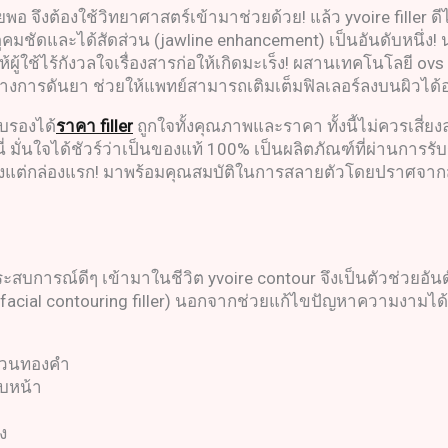
 จึงต้องใช้วิทยาศาสตร์เข้ามาช่วยด้วย! แล้ว yvoire filler ดี
ูคมชัดและได้สัดส่วน (jawline enhancement) เป็นอันดับหนึ่ง!
ผู้ใช้ไร้กังวลใจเรื่องสารก่อให้เกิดมะเร็ง! ผสานเทคโนโลยี ovs
างการดันยา ช่วยให้แพทย์สามารถเติมเต็มฟิลเลอร์ลงบนผิวได
รับรองได้
ราคา
filler
ถูกใจทั้งคุณภาพและราคา ทั้งนี้ไม่ควรเสี่
บที่นี่ มั่นใจได้ชัวร์ว่าเป็นของแท้ 100% เป็นผลิตภัณฑ์ที่ผ่าน
ั้งแต่กล่องแรก! มาพร้อมคุณสมบัติในการสลายตัวโดยปราศจากสา
สบการณ์ดีๆ เข้ามาในชีวิต yvoire contour จึงเป็นตัวช่วยอัน
ด (facial contouring filler) นอกจากช่วยแก้ไขปัญหาความงามได้ต
ดส่วนทองคำ
ใบหน้า
ง