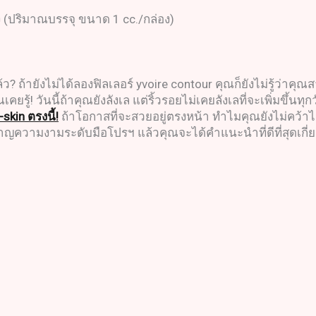
ง (ปริมาณบรรจุ ขนาด 1 cc./กล่อง)
้ว? ถ้ายังไม่ได้ลองฟิลเลอร์ yvoire contour คุณก็ยังไม่รู้ว่าคุ
ณเคยรู้! วันนี้ถ้าคุณยังลังเล แต่ริ้วรอยไม่เคยลังเลที่จะเพิ่มขึ้
skin ตรงนี้!
ถ้าโอกาสที่จะสวยอยู่ตรงหน้า ทำไมคุณยังไม่คว้าไว้ตั้
าญความงามระดับมือโปรฯ แล้วคุณจะได้คำแนะนำที่ดีที่สุดเกี่