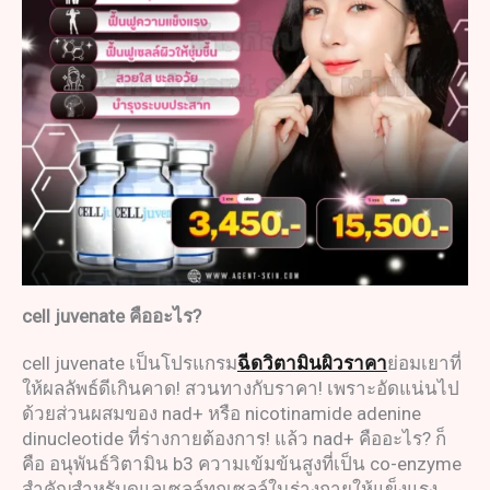
cell juvenate
คืออะไร
?
cell juvenate เป็นโปรแกรม
ฉีดวิตามินผิวราคา
ย่อมเยาที่
ให้ผลลัพธ์ดีเกินคาด! สวนทางกับราคา! เพราะอัดแน่นไป
ด้วยส่วนผสมของ nad+ หรือ nicotinamide adenine
dinucleotide ที่ร่างกายต้องการ! แล้ว nad+ คืออะไร? ก็
คือ อนุพันธ์วิตามิน b3 ความเข้มข้นสูงที่เป็น co-enzyme
สำคัญสำหรับดูแลเซลล์ทุกเซลล์ในร่างกายให้แข็งแรง