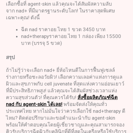
เลือกซื้อที่ agent-skin แล้วคุณจะได้สัมผัสความลับ
จาก nad+ ที่มีมาตรฐานระดับโลก! ในราคาสุดพิเศษ
เฉพาะคุณ! ดังนี้
ฉีด nad ราคาอย.ไทย 1 ขวด 3450 บาท
nad+therapyราคาอย.ไทย 1 กล่อง เพียง 15500
บาท (บรรจุ 5 ขวด)
สรุป
ถ้าไม่รู้ว่าจะเลือก nad+ ยี่ห้อไหนดีในการฟื้นฟูเซลล์
ร่างกายหรือชะลอวัยผิว! เลือกความเลอค่าแห่งการดูแล
ผิวและสุขภาพกับ cell juvenate ที่สุดแห่งความอ่อนเยาว์
ที่มีประสิทธิภาพสูง! แล้วคุณจะได้สัมผัสช่วงเวลาแห่ง
ความสุขส่วนตัว! ที่คุณควรได้รับ!
สั่งซื้อผลิตภัณฑ์ฉีด
nad กับ agent-skin ได้เลย!
พร้อมจัดส่งให้คุณทั่ว
ประเทศไทย หากไม่มั่นใจว่าควรเลือกใช้ nad+therapy ดี
ไหม? ติดต่อปรึกษาและขอคำแนะนำกับ agent-skin
พร้อมให้คำตอบคุณโดยผู้เชี่ยวชาญและคุณสามารถจอง
คิวรับบริการฉีดผิวกับคลินิกที่ดีที่สุดในเครือหรือใช้บริการ