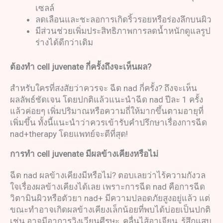
เซลล์
ลดเลือนและชะลอการเกิดริ้วรอยหรือร่องลึกบนผิว
มีส่วนช่วยเพิ่มประสิทธิภาพการลดน้ำหนักดูแลรูป
ร่างได้ดีกว่าเดิม
ต้องทำ
cell juvenate
กี่ครั้งถึงจะเห็นผล
?
สำหรับใครที่สงสัยว่าควรจะ ฉีด nad กี่ครั้ง? ถึงจะเห็น
ผลลัพธ์ชัดเจน โดยปกติแล้วแนะนำฉีด nad ปีละ 1 ครั้ง
แล้วค่อยๆ เพิ่มปริมาณหรือความถี่ให้มากขึ้นตามอายุที่
เพิ่มขึ้น ทั้งนี้แนะนำว่าควรเข้ารับคำปรึกษาเรื่องการฉีด
nad+therapy โดยแพทย์จะดีที่สุด!
การทำ
cell juvenate
มีผลข้างเคียงหรือไม่
ฉีด nad ผลข้างเคียงมีหรือไม่? ตอบเลยว่าไร้ความกังวล
ใจเรื่องผลข้างเคียงได้เลย เพราะการฉีด nad คือการฉีด
วิตามินผิวหรือตัวยา nad+ มีความปลอดภัยสูงอยู่แล้ว แต่
ขณะทำอาจเกิดผลข้างเคียงเล็กน้อยที่พบได้บ่อยเป็นปกติ
เช่น อาจมีอาการวิงเวียนศีรษะ, คลื่นไส้อาเจียน, รู้สึกแสบ