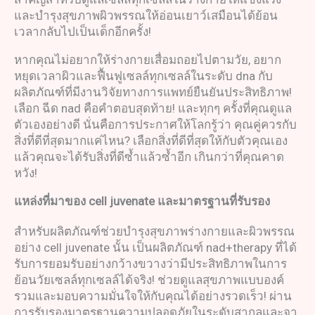
และบำรุงสุขภาพผิวพรรณให้อ่อนเยาว์เสมือนได้ย้อน
เวลากลับไปเป็นเด็กอีกครั้ง!
หากคุณไม่อยากให้ร่างกายเสื่อมถอยไปตามวัย, อยาก
หยุดเวลาผิวและฟื้นฟูเซลล์ทุกเซลล์ในระดับ dna กับ
ผลิตภัณฑ์ที่มีงานวิจัยทางการแพทย์ยืนยันประสิทธิภาพ!
เลือก ฉีด nad คือคำตอบสุดท้าย! และทุกๆ ครั้งที่คุณดูแล
ตัวเองอย่างดี นั่นคือการประกาศให้โลกรู้ว่า คุณคู่ควรกับ
สิ่งที่ดีที่สุดมากแค่ไหน? เลือกสิ่งที่ดีที่สุดให้กับตัวคุณเอง
แล้วคุณจะได้รับสิ่งที่ดีซ้ำแล้วซ้ำอีก เกินกว่าที่คุณคาด
หวัง!
แหล่งที่มาของ
cell juvenate
และมาตรฐานที่รับรอง
สำหรับผลิตภัณฑ์ช่วยบำรุงสุขภาพร่างกายและผิวพรรณ
อย่าง cell juvenate นั้น เป็นผลิตภัณฑ์ nad+therapy ที่ได้
รับการยอมรับอย่างกว้างขวางว่ามีประสิทธิภาพในการ
ย้อนวัยเซลล์ทุกเซลล์ได้จริง! ช่วยดูแลสุขภาพแบบองค์
รวมและมอบความมั่นใจให้กับคุณได้อย่างรวดเร็ว! ผ่าน
การรับรองมาตรฐานความปลอดภัยในระดับสากลและจา