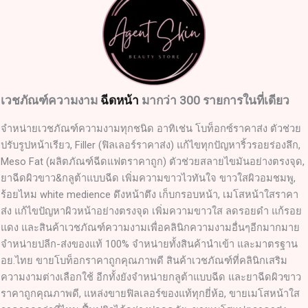
เวชภัณฑ์ความงาม
ฉีดหน้า
มากว่า 300 รายการในที่เดียว
จำหน่ายเวชภัณฑ์ความงามทุกชนิด อาทิเช่น โบท็อกซ์ราคาส่ง ตัวช่วย
ปรับรูปหน้าเรียว, Filler (ฟิลเลอร์ราคาส่ง) แก้ไขทุกปัญหาริ้วรอยร่องลึก,
Meso Fat (ผลิตภัณฑ์ฉีดแฟตราคาถูก) ตัวช่วยสลายไขมันอย่างตรงจุด,
ยาฉีดผิวขาว&กลูต้าแบบฉีด เพิ่มความขาวไวทันใจ ขาวใสผิวอมชมพู,
ร้อยไหม white medience ดึงหน้าตึง เก็บกรอบหน้า, เมโสหน้าใสราคา
ส่ง แก้ไขปัญหาผิวหน้าอย่างตรงจุด เพิ่มความขาวใส ลดรอยดำ แก้รอย
แดง และสินค้าเวชภัณฑ์ความงามเพื่อคลินิกความงามอื่นๆอีกมากมาย
จำหน่ายปลีก-ส่งของแท้ 100% จำหน่ายทั้งสินค้านำเข้า และมาตรฐาน
อย.ไทย ขายโบท็อกราคาถูกคุณภาพดี สินค้าเวชภัณฑ์ที่คลินิกเสริม
ความงามต่างเลือกใช้ อีกทั้งยังจำหน่ายกลูต้าแบบฉีด และยาฉีดผิวขาว
ราคาถูกคุณภาพดี, แหล่งขายฟิลเลอร์ของแท้ทุกยี่ห้อ, ขายเมโสหน้าใส