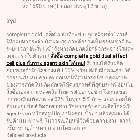
ละ 1590 บาท (1 กล่อง บรรจุ 12 ขวด)
สรุป
complette gold เคล็ดไม่ลับที่จะช่วยดูแลผิวคล้ำโทรม!
ให้กลับมากระจ่างใสและสุขภาพดีอย่างเป็นธรรมชาติใน
ระยะเวลาอันสั้น! เข้าถึงทางลัดปลดล็อกผิวกระจ่างใสและ
เผยออร่าในตัวคุณ!
สั่งซื้อ complette gold dual effect
cell plus กับทาง agent-skin ได้เลย!
รับรองได้รับผลิต
ภัณฑ์กลูต้าผิวใสของแท้ 100% พร้อมส่งถึงมือคุณภายใต้
การขนส่งแบบควบคุมอุณหภูมิที่สามารถรักษาคุณภาพ
ของสารสกัดในผลิตภัณฑ์ให้คงสภาพดีที่สุดประหนึ่งบินไป
สั่งซื้อเองจากแหล่งผลิตโดยตรง! อย่ารอช้า! โอกาสของ
การพบรักแท้จะลดลง 37% ในทุกๆ 5 ปี ถ้าคุณยังปล่อยให้
ตัวเองดูแย่ลง! ติดต่อขอคำปรึกษากลูต้าคอมพลีสโกลว์กับ
agent-skin หรือส่งรูปปัญหาผิวคุณเข้ามา แล้วคุณจะได้
รับคำแนะนำฟรี! ในการเปลี่ยนชีวิตด้วยความงาม จากผู้
เชี่ยวชาญด้านความงามโดยเฉพาะ!
Related products