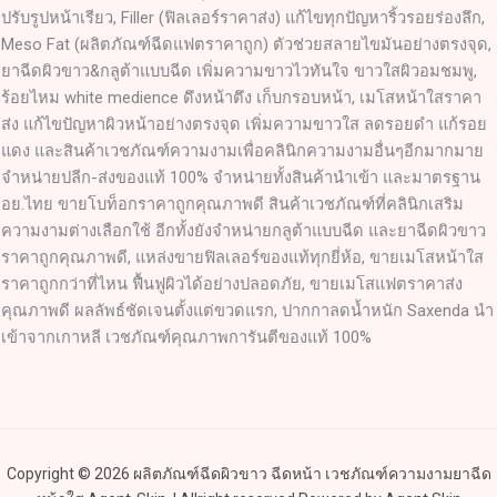
ปรับรูปหน้าเรียว, Filler (ฟิลเลอร์ราคาส่ง) แก้ไขทุกปัญหาริ้วรอยร่องลึก,
Meso Fat (ผลิตภัณฑ์ฉีดแฟตราคาถูก) ตัวช่วยสลายไขมันอย่างตรงจุด,
ยาฉีดผิวขาว&กลูต้าแบบฉีด เพิ่มความขาวไวทันใจ ขาวใสผิวอมชมพู,
ร้อยไหม white medience ดึงหน้าตึง เก็บกรอบหน้า, เมโสหน้าใสราคา
ส่ง แก้ไขปัญหาผิวหน้าอย่างตรงจุด เพิ่มความขาวใส ลดรอยดำ แก้รอย
แดง และสินค้าเวชภัณฑ์ความงามเพื่อคลินิกความงามอื่นๆอีกมากมาย
จำหน่ายปลีก-ส่งของแท้ 100% จำหน่ายทั้งสินค้านำเข้า และมาตรฐาน
อย.ไทย ขายโบท็อกราคาถูกคุณภาพดี สินค้าเวชภัณฑ์ที่คลินิกเสริม
ความงามต่างเลือกใช้ อีกทั้งยังจำหน่ายกลูต้าแบบฉีด และยาฉีดผิวขาว
ราคาถูกคุณภาพดี, แหล่งขายฟิลเลอร์ของแท้ทุกยี่ห้อ, ขายเมโสหน้าใส
ราคาถูกกว่าที่ไหน ฟื้นฟูผิวได้อย่างปลอดภัย, ขายเมโสแฟตราคาส่ง
คุณภาพดี ผลลัพธ์ชัดเจนตั้งแต่ขวดแรก, ปากกาลดน้ำหนัก Saxenda นำ
เข้าจากเกาหลี เวชภัณฑ์คุณภาพการันตีของแท้ 100%
Copyright © 2026 ผลิตภัณฑ์ฉีดผิวขาว ฉีดหน้า เวชภัณฑ์ความงามยาฉีด