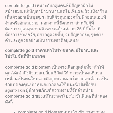
complette gold เหมาะกับกลุ่มคนที่มีปัญหาผิวไม่
สม่ำเสมอ, แก้ปัญหาฝ้ามานานแต่ไม่เห็นผล, ผิวแห้งกร้าน
เห็นผิวลอกเป็นขุยๆ, ระดับสีผิวดูหมองคล้ำ, ผิวอ่อนแอแพ้
ง่ายหรืออักเสบง่าย! นอกจากนี้ยังเหมาะสำหรับผู้ที่
ต้องการดูแลสุขภาพผิวพรรณตั้งแต่อายุ 25 ปีขึ้นไป ที่
ต้องการชะลอวัย, อยากดูสวยขึ้น, จบปัญหากระ, จุดด่าง
ดำและดูสวยอย่างเป็นธรรมชาติอยู่เสมอ!
complette gold
ราคาเท่าไหร่
?
ขนาด
,
ปริมาณ และ
โปรโมชันที่ห้ามพลาด
complette gold biostem เป็นทางเลือกสุดคุ้มที่จะทำให้
คุณได้เข้าถึงผิวสวยเปลี่ยนชีวิต! ให้กลายเป็นคนที่สวย
เหมือนเป็นคนใหม่และดึงดูดความสนใจจากคนที่อาจเป็น
รักแท้ของคุณ! ถ้าคุณอยากลองใช้ แนะนำสั่งซื้อกับ
agent-skin ผู้นำเวชภัณฑ์ความงามที่จัดจำหน่าย
complette gold ของแท้ในราคาโปรโมชันพิเศษที่น่าลอง
ดังนี้
complette gold biostemแบบนำเข้า ราคากล่อง