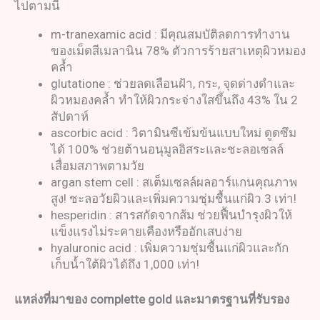
ไปตามนี้
m-tranexamic acid : มีคุณสมบัติลดการทำงาน
ของเม็ดสีเมลานิน 78% ตัวการร้ายสาเหตุผิวหมอง
คล้ำ
glutatione : ช่วยลดเลือนฝ้า, กระ, จุดด่างดำและ
ผิวหมองคล้ำ ทำให้ผิวกระจ่างใสขึ้นถึง 43% ใน 2
สัปดาห์
ascorbic acid : วิตามินซีเข้มข้นแบบใหม่ ดูดซึม
ได้ 100% ช่วยต้านอนุมูลอิสระและชะลอเซลล์
เสื่อมสภาพตามวัย
argan stem cell : สเต็มเซลล์ผลอาร์แกนคุณภาพ
สูง! ชะลอวัยผิวและเพิ่มความชุ่มชื้นแก่ผิว 3 เท่า!
hesperidin : สารสกัดจากส้ม ช่วยฟื้นบำรุงผิวให้
แข็งแรงไม่ระคายเคืองหรืออักเสบง่าย
hyaluronic acid : เพิ่มความชุ่มชื้นแก่ผิวและกัก
เก็บน้ำใต้ผิวได้ถึง 1,000 เท่า!
แหล่งที่มาของ
complette gold
และมาตรฐานที่รับรอง