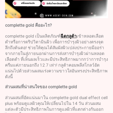
complette gold
คืออะไร
?
complette gold เป็นผลิตภัณฑ์
ฉีดกลูต้า
เข้าหลอดเลือด
ดำหรือการดริปวิตามินผิว เพื่อการบำรุงผิวอย่างตรงจุด
ลึกถึงต้นตอ! ช่วยให้คุณได้สัมผัสผิวเปล่งประกายมีออร่า
จากภายในสู่ภายนอกผ่านการส่งสารบำรุงผิวผ่านหลอด
เลือดดำ ที่เห็นผลเร็วและมีประสิทธิภาพมากกว่าการบำรุง
ครีมแค่ภายนอกถึง 12.7 เท่า! กลูต้าคอมพลีสโกลว์อัด
แน่นไปด้วยส่วนผสมเร่งความขาวใสอันทรงประสิทธิภาพ
ดังนี้
ส่วนผสมที่น่าสนใจของ
complette gold
ส่วนผสมที่อัดแน่นมาใน complette gold dual effect cell
plus พร้อมดูแลผิวคุณให้เปลี่ยนไปใน 14 วัน ส่วนผสม
แต่ละตัวมีประสิทธิภาพในการดูแลผิวที่แตกต่างกันออก