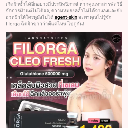
เกิดฝ้าซ้ำได้อีกอย่างมีประสิทธิภาพ! หากคุณหาสารพัดวิธี
จัดการฝ้าแต่ไม่ได้ผล, ความหมองคล้ำไม่ได้จางลงและยัง
อวดผิวให้ใครดูยังไม่ได้
agent-skin
จะพาคุณไปรู้จัก
filorga ฉีดผิวขาวว่าดีแค่ไหน ไปดูกัน!