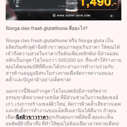
filorga cleo fresh glutathione
คืออะไร
?
filorga cleo fresh glutathione หรือ filorga gluta เป็น
ผลิตภัณฑ์กลูต้าฉีดผิวขาวคุณภาพสูงเกินราคา ให้คุณได้
เข้าถึงความสวยในราคาเริ่มต้นเพียงหลักพัน! มีส่วนผสม
หลักเป็นกลูตาไธโอนกว่า 500,000 มก. ที่จะทำให้ร่างกาย
คุณได้คุณสมบัติที่ดีและได้ประสานการทำงานร่วมกับ
สารต้านอนุมูลอิสระในร่างกายเพื่อจัดการความหมอง
คล้ำและปัญหาฝ้าอย่างเด็ดขาด!
นอกจากนี้ฟิลอก้ากลูตาไธโอนสดยังมีสารสกัดจาก
ธรรมชาติหลากหลายชนิด ที่มีส่วนช่วยในการผลัดเซลล์
เก่า, เร่งการสร้างเซลล์ผิวใหม่, จัดการผิวคล้ำเสียจากแดด
และยับยั้งการทำงานของเม็ดสีเมลานินได้ดีมาก ถ้าคุณ
เลือก
ฉีดผิวขาวราคา
ถูกเกินคุณภาพยี่ห้อนี้ คุณจะเห็น
ผลลัพธ์ผิวที่น่าทึ่ง ที่ทำให้คุณไม่ต้องเสียเวลาหลายเดือน!