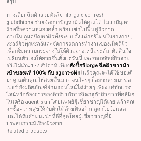
สรุป
ทางเลือกฉีดผิวสวยทันใจ filorga cleo fresh
glutathione ช่วยจัดการปัญหาผิวให้คุณได้ ไม่ว่าปัญหา
ฝ้าหรือความหมองคล้ำ พร้อมเข้าไปฟื้นฟูผิวจาก
ภายใน ดูแลปัญหาผิวทั้งระบบ ตั้งแต่ฮอร์โมนในร่างกาย,
เซลล์ผิวทุกเซลล์และจัดการลดการทำงานของเม็ดสีผิว
เพื่อเพิ่มความกระจ่างใสให้ผิวอย่างเหนือระดับ! ตัดสินใจ
เปลี่ยนตัวเองให้สวยขึ้นตั้งแต่วันนี้และรอผลลัพธ์ผิวสวย
จริงไม่เกิน 1-2 สัปดาห์ เพียง
สั่งซื้อfilorga ฉีดผิวขาวนำ
เข้าของแท้ 100% กับ agent-skin!
แล้วคุณจะได้ใช้ของดี
มาดูแลผิวคุณให้สวยขึ้นมาก จนใครๆ ก็อยากตามมาขอ
เบอร์ สั่งผลิตภัณฑ์ผ่านออนไลน์ได้ง่ายๆ เพียงแค่ทักแชต
ไลน์หรือต้องการจองคิวรับบริการฉีดกลูต้าผิวขาวที่คลินิก
ในเครือ agent-skin โดยแพทย์ผู้เชี่ยวชาญได้เลย แล้วคุณ
จะซื้อความสุขให้กับผิวได้ด้วยฟิลอก้ากลูตาไธโอนสด
และได้รับคำแนะนำที่ดีที่สุดโดยผู้เชี่ยวชาญที่มี
ประสบการณ์เรื่องผิวสวย!
Related products