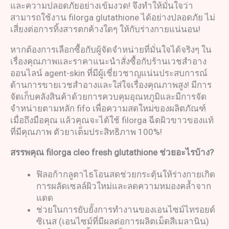
และความปลอดภัยอย่างเข้มงวด! จึงทำให้มั่นใจว่า
สามารถใช้งาน filorga glutathione ได้อย่างปลอดภัย ไม่
เสี่ยงต่อการทิ้งสารตกค้างใดๆ ให้กับร่างกายแน่นอน!
หากต้องการเลือกซื้อกับผู้จัดจำหน่ายที่มั่นใจได้จริงๆ ใน
เรื่องคุณภาพและราคาแนะนำสั่งซื้อกับร้านเวชสำอาง
ออนไลน์ agent-skin ที่มีผู้เชี่ยวชาญแน่นประสบการณ์
ด้านการขายเวชสำอางและใส่ใจเรื่องคุณภาพสูง! มีการ
จัดเก็บคลังสินค้าด้วยการควบคุมอุณหภูมิและมีการจัด
จำหน่ายตามหลัก fifo เพื่อความสดใหม่ของผลิตภัณฑ์
เมื่อถึงมือคุณ แล้วคุณจะได้ใช้ filorga ฉีดผิวขาวของแท้
ที่มีคุณภาพ ตัวยาเต็มประสิทธิภาพ 100%!
สรรพคุณ
filorga cleo fresh glutathione
ช่วยอะไรบ้าง
?
ฟิลอก้ากลูตาไธโอนสดช่วยกระตุ้นให้ร่างกายเกิด
การผลัดเซลล์ผิวใหม่และลดความหมองคล้ำจาก
แดด
ช่วยในการยับยั้งการทำงานของเอนไซม์ไทรอยด์
ซิเนส (เอนไซม์ที่มีผลต่อการผลิตเม็ดสีเมลานิน)