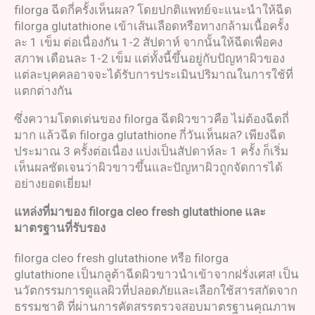
filorga ฉีดกี่ครั้งเห็นผล? โดยปกติแพทย์จะแนะนำให้ฉีด
filorga glutathione เข้าเส้นเลือดหรือทางกล้ามเนื้อครั้ง
ละ 1 เข็ม ต่อเนื่องกัน 1-2 สัปดาห์ จากนั้นให้ฉีดเพื่อคง
สภาพ เดือนละ 1-2 เข็ม แต่ทั้งนี้ขึ้นอยู่กับปัญหาผิวของ
แต่ละบุคคลอาจจะได้รับการประเมินปริมาณในการใช้ที่
แตกต่างกัน
ซึ่งความโดดเด่นของ filorga ฉีดผิวขาวคือ ไม่ต้องฉีดถี่
มาก แล้วฉีด filorga glutathione กี่วันเห็นผล? เพียงฉีด
ประมาณ 3 ครั้งต่อเนื่อง แบ่งเป็นสัปดาห์ละ 1 ครั้ง ก็เริ่ม
เห็นผลชัดเจนว่าผิวขาวขึ้นและปัญหาผิวถูกจัดการได้
อย่างยอดเยี่ยม!
แหล่งที่มาของ
filorga cleo fresh glutathione
และ
มาตรฐานที่รับรอง
filorga cleo fresh glutathione หรือ filorga
glutathione เป็นกลูต้าฉีดผิวขาวนำเข้าจากฝรั่งเศส! เป็น
นวัตกรรมการดูแลผิวที่ปลอดภัยและเลือกใช้สารสกัดจาก
ธรรมชาติ ที่ผ่านการคัดสรรตรวจสอบมาตรฐานคุณภาพ