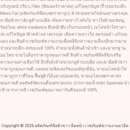
ปรับรูปหน้าเรียว, Filler (ฟิลเลอร์ราคาส่ง) แก้ไขทุกปัญหาริ้วรอยร่องลึก,
Meso Fat (ผลิตภัณฑ์ฉีดแฟตราคาถูก) ตัวช่วยสลายไขมันอย่างตรงจุด,
ยาฉีดผิวขาว&กลูต้าแบบฉีด เพิ่มความขาวไวทันใจ ขาวใสผิวอมชมพู,
ร้อยไหม white medience ดึงหน้าตึง เก็บกรอบหน้า, เมโสหน้าใสราคา
ส่ง แก้ไขปัญหาผิวหน้าอย่างตรงจุด เพิ่มความขาวใส ลดรอยดำ แก้รอย
แดง และสินค้าเวชภัณฑ์ความงามเพื่อคลินิกความงามอื่นๆอีกมากมาย
จำหน่ายปลีก-ส่งของแท้ 100% จำหน่ายทั้งสินค้านำเข้า และมาตรฐาน
อย.ไทย ขายโบท็อกราคาถูกคุณภาพดี สินค้าเวชภัณฑ์ที่คลินิกเสริม
ความงามต่างเลือกใช้ อีกทั้งยังจำหน่ายกลูต้าแบบฉีด และยาฉีดผิวขาว
ราคาถูกคุณภาพดี, แหล่งขายฟิลเลอร์ของแท้ทุกยี่ห้อ, ขายเมโสหน้าใส
ราคาถูกกว่าที่ไหน ฟื้นฟูผิวได้อย่างปลอดภัย, ขายเมโสแฟตราคาส่ง
คุณภาพดี ผลลัพธ์ชัดเจนตั้งแต่ขวดแรก, ปากกาลดน้ำหนัก Saxenda นำ
เข้าจากเกาหลี เวชภัณฑ์คุณภาพการันตีของแท้ 100%
Copyright © 2026 ผลิตภัณฑ์ฉีดผิวขาว ฉีดหน้า เวชภัณฑ์ความงามยาฉีด