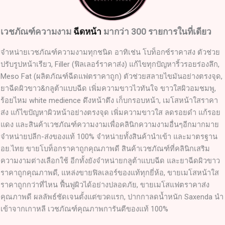
เวชภัณฑ์ความงาม
ฉีดหน้า
มากว่า 300 รายการในที่เดียว
จำหน่ายเวชภัณฑ์ความงามทุกชนิด อาทิเช่น โบท็อกซ์ราคาส่ง ตัวช่วย
ปรับรูปหน้าเรียว, Filler (ฟิลเลอร์ราคาส่ง) แก้ไขทุกปัญหาริ้วรอยร่องลึก,
Meso Fat (ผลิตภัณฑ์ฉีดแฟตราคาถูก) ตัวช่วยสลายไขมันอย่างตรงจุด,
ยาฉีดผิวขาว&กลูต้าแบบฉีด เพิ่มความขาวไวทันใจ ขาวใสผิวอมชมพู,
ร้อยไหม white medience ดึงหน้าตึง เก็บกรอบหน้า, เมโสหน้าใสราคา
ส่ง แก้ไขปัญหาผิวหน้าอย่างตรงจุด เพิ่มความขาวใส ลดรอยดำ แก้รอย
แดง และสินค้าเวชภัณฑ์ความงามเพื่อคลินิกความงามอื่นๆอีกมากมาย
จำหน่ายปลีก-ส่งของแท้ 100% จำหน่ายทั้งสินค้านำเข้า และมาตรฐาน
อย.ไทย ขายโบท็อกราคาถูกคุณภาพดี สินค้าเวชภัณฑ์ที่คลินิกเสริม
ความงามต่างเลือกใช้ อีกทั้งยังจำหน่ายกลูต้าแบบฉีด และยาฉีดผิวขาว
ราคาถูกคุณภาพดี, แหล่งขายฟิลเลอร์ของแท้ทุกยี่ห้อ, ขายเมโสหน้าใส
ราคาถูกกว่าที่ไหน ฟื้นฟูผิวได้อย่างปลอดภัย, ขายเมโสแฟตราคาส่ง
คุณภาพดี ผลลัพธ์ชัดเจนตั้งแต่ขวดแรก, ปากกาลดน้ำหนัก Saxenda นำ
เข้าจากเกาหลี เวชภัณฑ์คุณภาพการันตีของแท้ 100%