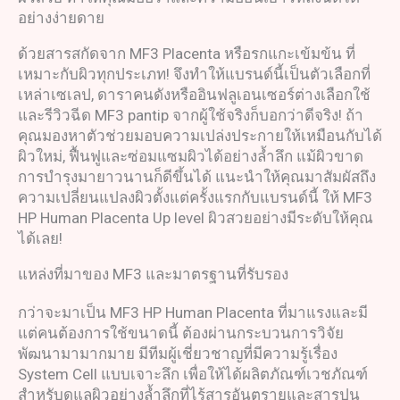
อย่างง่ายดาย
ด้วยสารสกัดจาก MF3 Placenta หรือรกแกะเข้มข้น ที่
เหมาะกับผิวทุกประเภท! จึงทำให้แบรนด์นี้เป็นตัวเลือกที่
เหล่าเซเลป, ดาราคนดังหรืออินฟลูเอนเซอร์ต่างเลือกใช้
และรีวิวฉีด MF3 pantip จากผู้ใช้จริงก็บอกว่าดีจริง! ถ้า
คุณมองหาตัวช่วยมอบความเปล่งประกายให้เหมือนกับได้
ผิวใหม่, ฟื้นฟูและซ่อมแซมผิวได้อย่างล้ำลึก แม้ผิวขาด
การบำรุงมายาวนานก็ดีขึ้นได้ แนะนำให้คุณมาสัมผัสถึง
ความเปลี่ยนแปลงผิวตั้งแต่ครั้งแรกกับแบรนด์นี้ ให้ MF3
HP Human Placenta Up level ผิวสวยอย่างมีระดับให้คุณ
ได้เลย!
แหล่งที่มาของ MF3 และมาตรฐานที่รับรอง
กว่าจะมาเป็น MF3 HP Human Placenta ที่มาแรงและมี
แต่คนต้องการใช้ขนาดนี้ ต้องผ่านกระบวนการวิจัย
พัฒนามามากมาย มีทีมผู้เชี่ยวชาญที่มีความรู้เรื่อง
System Cell แบบเจาะลึก เพื่อให้ได้ผลิตภัณฑ์เวชภัณฑ์
สำหรับดูแลผิวอย่างล้ำลึกที่ไร้สารอันตรายและสารปน