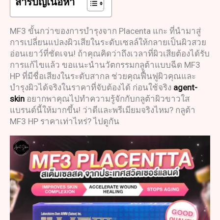
สารบัญเนื้อหา
MF3 ขั้นกว่าของการบำรุงจาก Placenta แกะ ที่นำมาสู่
การเปลี่ยนแปลงผิวเสียในระดับเซลล์ให้กลายเป็นผิวสวย
อ่อนเยาว์ที่ชัดเจน! ถ้าคุณคิดว่าถึงเวลาที่ผิวเสียต้องได้รับ
การแก้ไขแล้ว ขอแนะนำนวัตกรรมกลูต้าแบบฉีด MF3
HP ที่มีชื่อเสียงในระดับสากล ช่วยคุณฟื้นฟูผิวคุณและ
บำรุงผิวได้จริงในราคาที่จับต้องได้ ก่อนใช้จริง
agent-
skin
อยากพาคุณไปทำความรู้จักกับกลูต้าผิวขาวใส
แบรนด์นี้ให้มากขึ้น! ว่าดีและพรีเมียมจริงไหม? กลูต้า
MF3 HP ราคาเท่าไหร่? ไปดูกัน