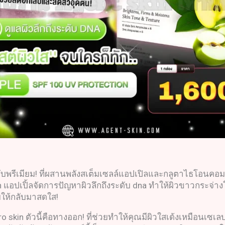
ดับพรีเมียม! ที่ผสานพลังสเต็มเซลล์แอปเปิลและกลูตาไธโอนคอมเพ
in แอปเปิ้ลจัดการปัญหาผิวลึกถึงระดับ dna ทำให้ผิวขาวกระจ่างใ
ียให้กลับมาสดใส!
tro skin ตัวนี้คือทางออก! ที่ช่วยทำให้คุณมีผิวใสเด้งเหมือนเซเ