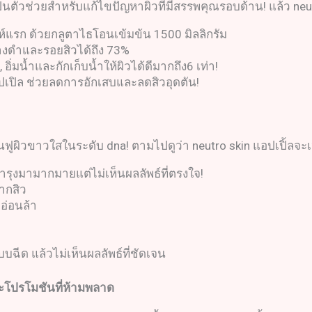
่เป็นตัวช่วยสำหรับแก้ไขปัญหาผิวที่มีสรรพคุณรอบด้าน! แล้ว neu
าห์แรก ด้วยกลูตาไธโอนเข้มข้น 1500 มิลลิกรัม
่างดำและรอยสิวได้ถึง 73%
 อิ่มน้ำและกักเก็บน้ำให้ผิวได้ดีมากถึง6 เท่า!
เปิล ช่วยลดการอักเสบและลดสิวอุดตัน!
ื้นฟูผิวขาวใสในระดับ dna! ตามไปดูว่า neutro skin แอปเปิ้ล
ำรุงมามากมายแต่ไม่เห็นผลลัพธ์ที่ตรงใจ!
ากสิว
ูอ่อนล้า
บบฉีด แล้วไม่เห็นผลลัพธ์ที่ชัดเจน
ะโปรโมชันที่ห้ามพลาด