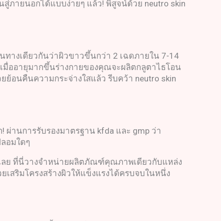
ู่ภายนอกได้แบบง่ายๆ แล้ว! พิสูจน์ด้วย neutro skin
ไปในทางเดียวกันว่าผิวขาวขึ้นกว่า 2 เฉดภายใน 7-14
ะเมื่ออายุมากขึ้นร่างกายของคุณจะผลิตกลูตาไธโอน
ช่วยย้อนคืนความกระจ่างใสแล้ว รีบคว้า neutro skin
โลก! ผ่านการรับรองมาตรฐาน kfda และ gmp ว่า
กปลอมใดๆ
ด้เลย ที่นี่วางจำหน่ายผลิตภัณฑ์คุณภาพเดียวกับแหล่ง
่วยเสริมโครงสร้างผิวให้แข็งแรงได้ครบจบในหนึ่ง