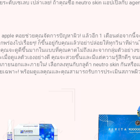
ยระดับเซเลบ เปล่าเลย! ถ้าคุณซื้อ neutro skin แอปเปิ้ลกับ age
apple คอยช่วยคุณจัดการปัญหาผิว! แล้วอีก 1 เดือนต่อจากนี้จ
กพร่องไปเรื่อยๆ! ก็ขึ้นอยู่กับคุณแล้ว!อย่าปล่อยให้ทุกวินาที
วคุณจะดูดีขึ้นมากในแบบที่คุณคาดไม่ถึงและจากกลุ่มตัวอย่างข
ะเมื่อดูแลตัวเองอย่างดี คุณจะสวยขึ้นและมีแต่ความรู้สึกดีๆ 
งภายนอกและภายใน! เลือกลงทุนกับกลูต้า neutro skin กันหรือ
มโดยเฉพาะ! พร้อมดูแลคุณและคุณสามารถรับการประเมินสภาพผิวเบ