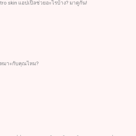
tro skin แอปเปิ้ลช่วยอะไรบ้าง? มาดูกัน!
จะเหมาะกับคุณไหม?