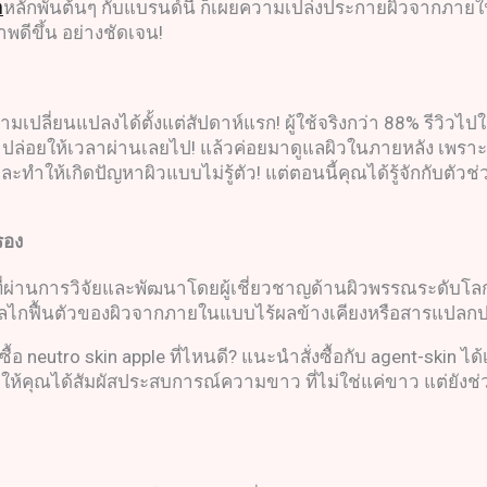
า
หลักพันต้นๆ กับแบรนด์นี้ ก็เผยความเปล่งประกายผิวจากภายในส
าพดีขึ้น อย่างชัดเจน!
ามเปลี่ยนแปลงได้ตั้งแต่สัปดาห์แรก! ผู้ใช้จริงกว่า 88% รีวิว
าปล่อยให้เวลาผ่านเลยไป! แล้วค่อยมาดูแลผิวในภายหลัง เพรา
ะทำให้เกิดปัญหาผิวแบบไม่รู้ตัว! แต่ตอนนี้คุณได้รู้จักกับตัว
รอง
้ ที่ผ่านการวิจัยและพัฒนาโดยผู้เชี่ยวชาญด้านผิวพรรณระดับ
งกลไกฟื้นตัวของผิวจากภายในแบบไร้ผลข้างเคียงหรือสารแปล
้อ neutro skin apple ที่ไหนดี? แนะนำสั่งซื้อกับ agent-skin ไ
 ให้คุณได้สัมผัสประสบการณ์ความขาว ที่ไม่ใช่แค่ขาว แต่ยังช