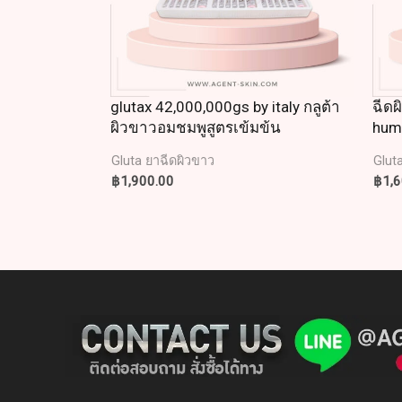
glutax 42,000,000gs by italy กลูต้า
ฉีดผ
ผิวขาวอมชมพูสูตรเข้มข้น
huma
Gluta ยาฉีดผิวขาว
Glut
฿
1,900.00
฿
1,