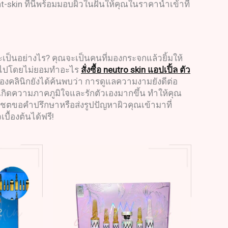
nt-skin ที่นี่พร้อมมอบผิวในฝันให้คุณในราคานำเข้าที่
ะเป็นอย่างไร? คุณจะเป็นคนที่มองกระจกแล้วยิ้มให้
ผ่านไปโดยไม่ยอมทำอะไร
สั่งซื้อ neutro skin แอปเปิ้ล ตัว
องคลินิกยังได้ค้นพบว่า การดูแลความงามยังดีต่อ
จนเกิดความภาคภูมิใจและรักตัวเองมากขึ้น ทำให้คุณ
แชตขอคำปรึกษาหรือส่งรูปปัญหาผิวคุณเข้ามาที่
ื้องต้นได้ฟรี!