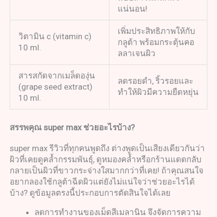
แน่นอน!
เพิ่มประสิทธิภาพให้กับ
วิตามิน c (vitamin c)
กลูต้า พร้อมกระตุ้นคอ
10 ml.
ลลาเจนผิว
สารสกัดจากเมล็ดองุ่น
ลดรอยดำ, ริ้วรอยและ
(grape seed extract)
ทำให้ผิวมีความยืดหยุ่น
10 ml.
สรรพคุณ
super max
ช่วยอะไรบ้าง
?
super max รีวิวที่ทุกคนพูดถึง ต่างพูดเป็นเสียงเดียวกันว่า
ผิวที่เคยดูคล้ำกรรมพันธุ์, ดูหมองคล้ำหรือกร้านแดดกลับ
กลายเป็นผิวที่ขาวกระจ่างใสมากกว่าที่เคย! ถ้าคุณสนใจ
อยากลองใช้กลูต้าฉีดผิวแต่ยังไม่แน่ใจว่าช่วยอะไรได้
บ้าง? ดูข้อมูลตรงนี้ประกอบการตัดสินใจได้เลย
ลดการทำงานของเม็ดสีเมลานิน จึงจัดการความ