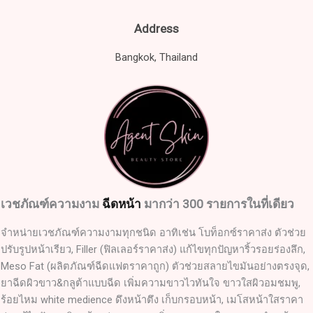
Address
Bangkok, Thailand
เวชภัณฑ์ความงาม
ฉีดหน้า
มากว่า 300 รายการในที่เดียว
จำหน่ายเวชภัณฑ์ความงามทุกชนิด อาทิเช่น โบท็อกซ์ราคาส่ง ตัวช่วย
ปรับรูปหน้าเรียว, Filler (ฟิลเลอร์ราคาส่ง) แก้ไขทุกปัญหาริ้วรอยร่องลึก,
Meso Fat (ผลิตภัณฑ์ฉีดแฟตราคาถูก) ตัวช่วยสลายไขมันอย่างตรงจุด,
ยาฉีดผิวขาว&กลูต้าแบบฉีด เพิ่มความขาวไวทันใจ ขาวใสผิวอมชมพู,
ร้อยไหม white medience ดึงหน้าตึง เก็บกรอบหน้า, เมโสหน้าใสราคา