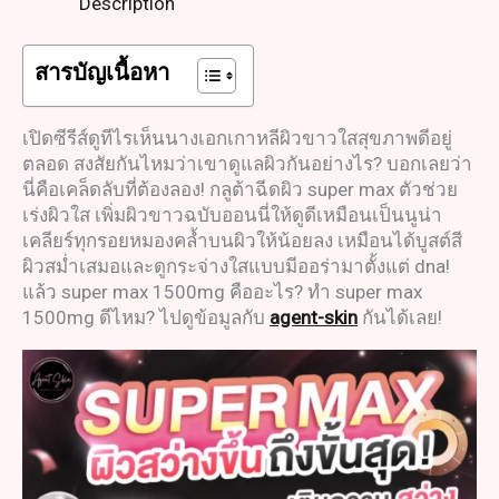
Description
สารบัญเนื้อหา
เปิดซีรีส์ดูทีไรเห็นนางเอกเกาหลีผิวขาวใสสุขภาพดีอยู่
ตลอด สงสัยกันไหมว่าเขาดูแลผิวกันอย่างไร? บอกเลยว่า
นี่คือเคล็ดลับที่ต้องลอง! กลูต้าฉีดผิว super max ตัวช่วย
เร่งผิวใส เพิ่มผิวขาวฉบับออนนี่ให้ดูดีเหมือนเป็นนูน่า
เคลียร์ทุกรอยหมองคล้ำบนผิวให้น้อยลง เหมือนได้บูสต์สี
ผิวสม่ำเสมอและดูกระจ่างใสแบบมีออร่ามาตั้งแต่ dna!
แล้ว super max 1500mg คืออะไร? ทำ super max
1500mg ดีไหม? ไปดูข้อมูลกับ
agent-skin
กันได้เลย!