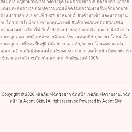
ส่ง แก้ไขปัญหาผิวหน้าอย่างตรงจุด เพิ่มความขาวใส ลดรอยดำ แก้รอย
แดง และสินค้าเวชภัณฑ์ความงามเพื่อคลินิกความงามอื่นๆอีกมากมาย
จำหน่ายปลีก-ส่งของแท้ 100% จำหน่ายทั้งสินค้านำเข้า และมาตรฐาน
อย.ไทย ขายโบท็อกราคาถูกคุณภาพดี สินค้าเวชภัณฑ์ที่คลินิกเสริม
ความงามต่างเลือกใช้ อีกทั้งยังจำหน่ายกลูต้าแบบฉีด และยาฉีดผิวขาว
ราคาถูกคุณภาพดี, แหล่งขายฟิลเลอร์ของแท้ทุกยี่ห้อ, ขายเมโสหน้าใส
ราคาถูกกว่าที่ไหน ฟื้นฟูผิวได้อย่างปลอดภัย, ขายเมโสแฟตราคาส่ง
คุณภาพดี ผลลัพธ์ชัดเจนตั้งแต่ขวดแรก, ปากกาลดน้ำหนัก Saxenda นำ
เข้าจากเกาหลี เวชภัณฑ์คุณภาพการันตีของแท้ 100%
Copyright © 2026 ผลิตภัณฑ์ฉีดผิวขาว ฉีดหน้า เวชภัณฑ์ความงามยาฉีด
หน้าใส Agent-Skin, | Allright reserved Powered by Agent Skin