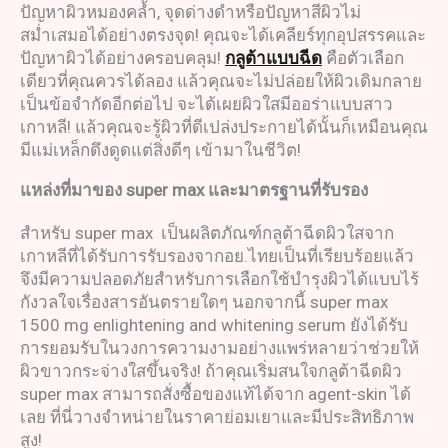
ปัญหาผิวหมองคล้ำ, จุดด่างดำหรือปัญหาสีผิวไม่
สม่ำเสมอได้อย่างตรงจุด! คุณจะได้เคลียร์ทุกอุปสรรคและ
ปัญหาผิวได้อย่างครอบคลุม!
กลูต้าแบบฉีด
คือตัวเลือก
เดียวที่คุณควรได้ลอง แล้วคุณจะไม่ปล่อยให้ผิวเดิมกลาย
เป็นข้อจำกัดอีกต่อไป จะได้เผยผิวใสมีออร่าแบบสาว
เกาหลี! แล้วคุณจะรู้ผิวที่ดีเปล่งประกายได้นั้นก็เหมือนคุณ
มีแม่เหล็กดึงดูดแต่สิ่งดีๆ เข้ามาในชีวิต!
แหล่งที่มาของ
super max
และมาตรฐานที่รับรอง
สำหรับ super max เป็นผลิตภัณฑ์กลูต้าฉีดผิวใสจาก
เกาหลีที่ได้รับการรับรองจากอย.ไทยเป็นที่เรียบร้อยแล้ว
จึงมีความปลอดภัยสำหรับการเลือกใช้บำรุงผิวได้แบบไร้
กังวลใจเรื่องสารอันตรายใดๆ นอกจากนี้ super max
1500 mg enlightening and whitening serum ยังได้รับ
การยอมรับในวงการความงามอย่างแพร่หลายว่าช่วยให้
ผิวขาวกระจ่างใสขึ้นจริง! ถ้าคุณเริ่มสนใจกลูต้าฉีดผิว
super max สามารถสั่งซื้อของแท้ได้จาก agent-skin ได้
เลย ที่นี่วางจำหน่ายในราคาย่อมเยาและมีประสิทธิภาพ
สูง!