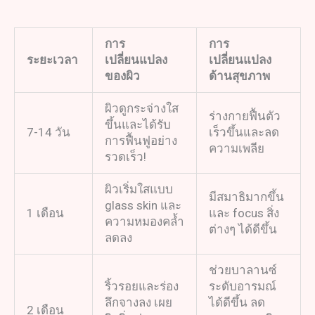
การ
การ
ระยะเวลา
เปลี่ยนแปลง
เปลี่ยนแปลง
ของผิว
ด้านสุขภาพ
ผิวดูกระจ่างใส
ร่างกายฟื้นตัว
ขึ้นและได้รับ
7-14 วัน
เร็วขึ้นและลด
การฟื้นฟูอย่าง
ความเพลีย
รวดเร็ว!
ผิวเริ่มใสแบบ
มีสมาธิมากขึ้น
glass skin และ
1 เดือน
และ focus สิ่ง
ความหมองคล้ำ
ต่างๆ ได้ดีขึ้น
ลดลง
ช่วยบาลานซ์
ริ้วรอยและร่อง
ระดับอารมณ์
ลึกจางลง เผย
ได้ดีขึ้น ลด
2 เดือน