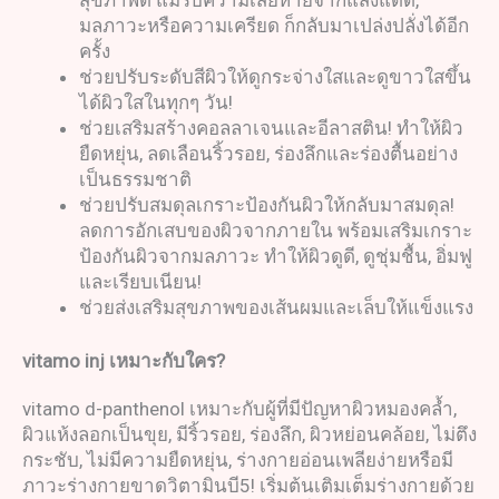
มลภาวะหรือความเครียด ก็กลับมาเปล่งปลั่งได้อีก
ครั้ง
ช่วยปรับระดับสีผิวให้ดูกระจ่างใสและดูขาวใสขึ้น
ได้ผิวใสในทุกๆ วัน!
ช่วยเสริมสร้างคอลลาเจนและอีลาสติน! ทำให้ผิว
ยืดหยุ่น, ลดเลือนริ้วรอย, ร่องลึกและร่องตื้นอย่าง
เป็นธรรมชาติ
ช่วยปรับสมดุลเกราะป้องกันผิวให้กลับมาสมดุล!
ลดการอักเสบของผิวจากภายใน พร้อมเสริมเกราะ
ป้องกันผิวจากมลภาวะ ทำให้ผิวดูดี, ดูชุ่มชื้น, อิ่มฟู
และเรียบเนียน!
ช่วยส่งเสริมสุขภาพของเส้นผมและเล็บให้แข็งแรง
vitamo inj
เหมาะกับใคร
?
vitamo d-panthenol เหมาะกับผู้ที่มีปัญหาผิวหมองคล้ำ,
ผิวแห้งลอกเป็นขุย, มีริ้วรอย, ร่องลึก, ผิวหย่อนคล้อย, ไม่ตึง
กระชับ, ไม่มีความยืดหยุ่น, ร่างกายอ่อนเพลียง่ายหรือมี
ภาวะร่างกายขาดวิตามินบี5! เริ่มต้นเติมเต็มร่างกายด้วย