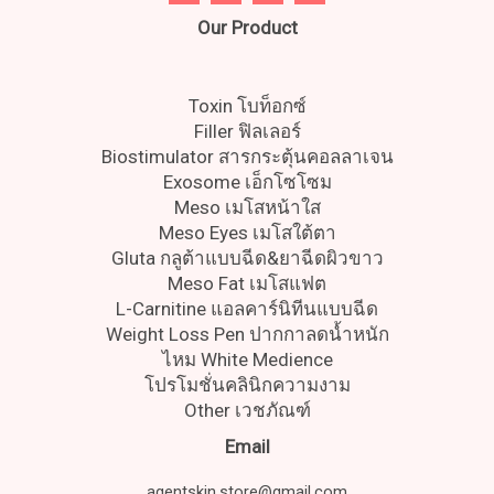
Our Product
Toxin โบท็อกซ์
Filler ฟิลเลอร์
Biostimulator สารกระตุ้นคอลลาเจน
Exosome เอ็กโซโซม
Meso เมโสหน้าใส
Meso Eyes เมโสใต้ตา
Gluta กลูต้าแบบฉีด&ยาฉีดผิวขาว
Meso Fat เมโสแฟต
L-Carnitine แอลคาร์นิทีนแบบฉีด
Weight Loss Pen ปากกาลดน้ำหนัก
ไหม White Medience
โปรโมชั่นคลินิกความงาม
Other เวชภัณฑ์
Email
agentskin.store@gmail.com