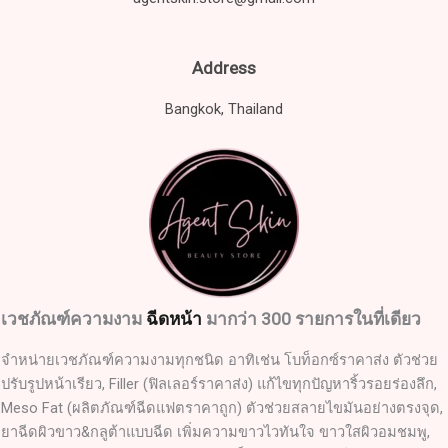
Address
Bangkok, Thailand
เวชภัณฑ์ความงาม
ฉีดหน้า
มากว่า 300 รายการในที่เดียว
จำหน่ายเวชภัณฑ์ความงามทุกชนิด อาทิเช่น โบท็อกซ์ราคาส่ง ตัวช่วย
ปรับรูปหน้าเรียว, Filler (ฟิลเลอร์ราคาส่ง) แก้ไขทุกปัญหาริ้วรอยร่องลึก,
Meso Fat (ผลิตภัณฑ์ฉีดแฟตราคาถูก) ตัวช่วยสลายไขมันอย่างตรงจุด,
ยาฉีดผิวขาว&กลูต้าแบบฉีด เพิ่มความขาวไวทันใจ ขาวใสผิวอมชมพู,