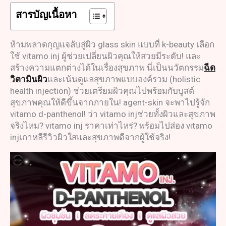
สารบัญเนื้อหา
ห้ามพลาดกุญแจลับสู่ผิว glass skin แบบที่ k-beauty เลือก
ใช้ vitamo inj ผู้ช่วยเปลี่ยนผิวคุณให้สวยมีระดับ! และ
สร้างความแตกต่างได้ในเรื่องสุขภาพ นี่เป็นนวัตกรรม
ฉีด
วิตามินผิว
และเน้นดูแลสุขภาพแบบองค์รวม (holistic
health injection) ช่วยเตรียมผิวคุณไปพร้อมกับบูสต์
สุขภาพคุณให้ดีขึ้นจากภายใน! agent-skin จะพาไปรู้จัก
vitamo d-panthenol! ว่า vitamo injช่วยทั้งผิวและสุขภาพ
จริงไหม? vitamo inj ราคาเท่าไหร่? พร้อมไปส่อง vitamo
injเกาหลีรีวิวผิวใสและสุขภาพดีจากผู้ใช้จริง!