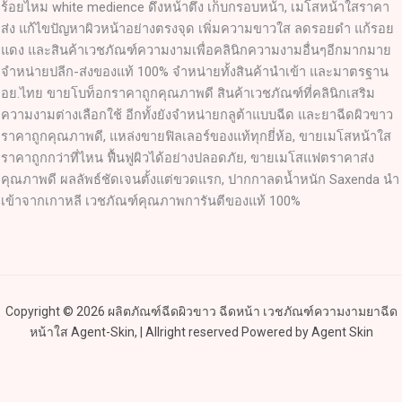
ร้อยไหม white medience ดึงหน้าตึง เก็บกรอบหน้า, เมโสหน้าใสราคา
ส่ง แก้ไขปัญหาผิวหน้าอย่างตรงจุด เพิ่มความขาวใส ลดรอยดำ แก้รอย
แดง และสินค้าเวชภัณฑ์ความงามเพื่อคลินิกความงามอื่นๆอีกมากมาย
จำหน่ายปลีก-ส่งของแท้ 100% จำหน่ายทั้งสินค้านำเข้า และมาตรฐาน
อย.ไทย ขายโบท็อกราคาถูกคุณภาพดี สินค้าเวชภัณฑ์ที่คลินิกเสริม
ความงามต่างเลือกใช้ อีกทั้งยังจำหน่ายกลูต้าแบบฉีด และยาฉีดผิวขาว
ราคาถูกคุณภาพดี, แหล่งขายฟิลเลอร์ของแท้ทุกยี่ห้อ, ขายเมโสหน้าใส
ราคาถูกกว่าที่ไหน ฟื้นฟูผิวได้อย่างปลอดภัย, ขายเมโสแฟตราคาส่ง
คุณภาพดี ผลลัพธ์ชัดเจนตั้งแต่ขวดแรก, ปากกาลดน้ำหนัก Saxenda นำ
เข้าจากเกาหลี เวชภัณฑ์คุณภาพการันตีของแท้ 100%
Copyright © 2026 ผลิตภัณฑ์ฉีดผิวขาว ฉีดหน้า เวชภัณฑ์ความงามยาฉีด
หน้าใส Agent-Skin, | Allright reserved Powered by Agent Skin