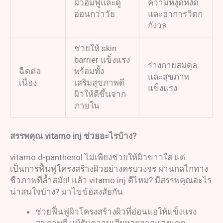
ผิวอิ่มฟูและดู
ความหงุดหงิด
อ่อนกว่าวัย
และอาการวิตก
กังวล
ช่วยให้ skin
barrier แข็งแรง
ร่างกายสมดุล
ฉีดต่อ
พร้อมทั้ง
และสุขภาพ
เนื่อง
เสริมสุขภาพดี
แข็งแรง
ผิวให้ดีขึ้นจาก
ภายใน
สรรพคุณ
vitamo inj
ช่วยอะไรบ้าง
?
vitamo d-panthenol ไม่เพียงช่วยให้ผิวขาวใส แต่
เป็นการฟื้นฟูโครงสร้างผิวอย่างครบวงจร ผ่านกลไกทาง
ชีวภาพที่ล้ำสมัย! แล้ว vitamo inj ดีไหม? มีสรรพคุณอะไร
น่าสนใจบ้าง? มาไขข้อสงสัยกัน
ช่วยฟื้นฟูผิวโครงสร้างผิวที่อ่อนแอให้แข็งแรง
สุขภาพดี แม้รับความเสียหายจากแสงแดด,