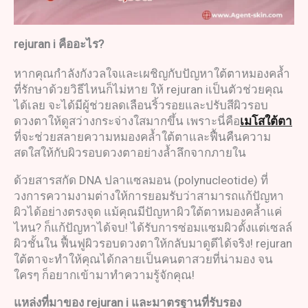
rejuran i
คือ
อะไร
?
หากคุณกำลังกังวลใจและเผชิญกับปัญหาใต้ตาหมองคล้ำ
ที่รักษาด้วยวิธีไหนก็ไม่หาย ให้ rejuran iเป็นตัวช่วยคุณ
ได้เลย จะได้มีผู้ช่วยลดเลือนริ้วรอยและปรับสีผิวรอบ
ดวงตาให้ดูสว่างกระจ่างใสมากขึ้น เพราะนี่คือ
เมโสใต้ตา
ที่จะช่วยสลายความหมองคล้ำใต้ตาและฟื้นคืนความ
สดใสให้กับผิวรอบดวงตาอย่างล้ำลึกจากภายใน
ด้วยสารสกัด DNA ปลาแซลมอน (polynucleotide) ที่
วงการความงามต่างให้การยอมรับว่าสามารถแก้ปัญหา
ผิวได้อย่างตรงจุด แม้คุณมีปัญหาผิวใต้ตาหมองคล้ำแค่
ไหน? ก็แก้ปัญหาได้จบ! ได้รับการซ่อมแซมผิวตั้งแต่เซลล์
ผิวชั้นใน ฟื้นฟูผิวรอบดวงตาให้กลับมาดูดีได้จริง! rejuran
ใต้ตาจะทำให้คุณได้กลายเป็นคนตาสวยที่น่ามอง จน
ใครๆ ก็อยากเข้ามาทำความรู้จักคุณ!
แหล่งที่มาของ
rejuran i
และมาตรฐานที่รับรอง