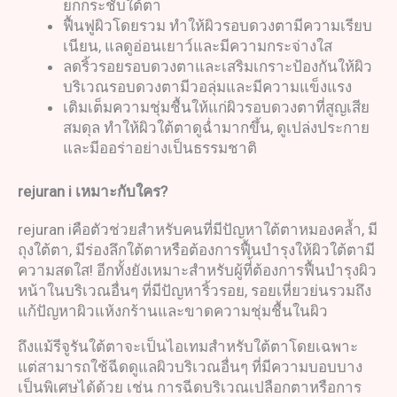
ยกกระชับใต้ตา
ฟื้นฟูผิวโดยรวม ทำให้ผิวรอบดวงตามีความเรียบ
เนียน, แลดูอ่อนเยาว์และมีความกระจ่างใส
ลดริ้วรอยรอบดวงตาและเสริมเกราะป้องกันให้ผิว
บริเวณรอบดวงตามีวอลุ่มและมีความแข็งแรง
เติมเต็มความชุ่มชื้นให้แก่ผิวรอบดวงตาที่สูญเสีย
สมดุล ทำให้ผิวใต้ตาดูฉ่ำมากขึ้น, ดูเปล่งประกาย
และมีออร่าอย่างเป็นธรรมชาติ
rejuran i
เหมาะกับใคร
?
rejuran iคือตัวช่วยสำหรับคนที่มีปัญหาใต้ตาหมองคล้ำ, มี
ถุงใต้ตา, มีร่องลึกใต้ตาหรือต้องการฟื้นบำรุงให้ผิวใต้ตามี
ความสดใส! อีกทั้งยังเหมาะสำหรับผู้ที่้ต้องการฟื้นบำรุงผิว
หน้าในบริเวณอื่นๆ ที่มีปัญหาริ้วรอย, รอยเหี่ยวย่นรวมถึง
แก้ปัญหาผิวแห้งกร้านและขาดความชุ่มชื้นในผิว
ถึงแม้รีจูรันใต้ตาจะเป็นไอเทมสำหรับใต้ตาโดยเฉพาะ
แต่สามารถใช้ฉีดดูแลผิวบริเวณอื่นๆ ที่มีความบอบบาง
เป็นพิเศษได้ด้วย เช่น การฉีดบริเวณเปลือกตาหรือการ