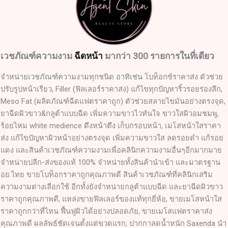
เวชภัณฑ์ความงาม
ฉีดหน้า
มากว่า 300 รายการในที่เดียว
จำหน่ายเวชภัณฑ์ความงามทุกชนิด อาทิเช่น โบท็อกซ์ราคาส่ง ตัวช่วย
ปรับรูปหน้าเรียว, Filler (ฟิลเลอร์ราคาส่ง) แก้ไขทุกปัญหาริ้วรอยร่องลึก,
Meso Fat (ผลิตภัณฑ์ฉีดแฟตราคาถูก) ตัวช่วยสลายไขมันอย่างตรงจุด,
ยาฉีดผิวขาว&กลูต้าแบบฉีด เพิ่มความขาวไวทันใจ ขาวใสผิวอมชมพู,
ร้อยไหม white medience ดึงหน้าตึง เก็บกรอบหน้า, เมโสหน้าใสราคา
ส่ง แก้ไขปัญหาผิวหน้าอย่างตรงจุด เพิ่มความขาวใส ลดรอยดำ แก้รอย
แดง และสินค้าเวชภัณฑ์ความงามเพื่อคลินิกความงามอื่นๆอีกมากมาย
จำหน่ายปลีก-ส่งของแท้ 100% จำหน่ายทั้งสินค้านำเข้า และมาตรฐาน
อย.ไทย ขายโบท็อกราคาถูกคุณภาพดี สินค้าเวชภัณฑ์ที่คลินิกเสริม
ความงามต่างเลือกใช้ อีกทั้งยังจำหน่ายกลูต้าแบบฉีด และยาฉีดผิวขาว
ราคาถูกคุณภาพดี, แหล่งขายฟิลเลอร์ของแท้ทุกยี่ห้อ, ขายเมโสหน้าใส
ราคาถูกกว่าที่ไหน ฟื้นฟูผิวได้อย่างปลอดภัย, ขายเมโสแฟตราคาส่ง
คุณภาพดี ผลลัพธ์ชัดเจนตั้งแต่ขวดแรก, ปากกาลดน้ำหนัก Saxenda นำ