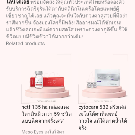
ไลน์ได้เลย
พร้อมจัดส่งให้คุณทั่วประเทศไทยหรือจองคิว
รับบริการฉีดรีจูรันใต้ตากับคลินิกในเครือโดยแพทย์ผู้
เชี่ยวชาญได้เลย แล้วคุณจะมั่นใจกับดวงตาคู่สวยที่มีสง่า
ราศีมากขึ้น จ้องมองใครก็มีพลัง! สื่ออารมณ์ได้ชัดเจน!
แล้วชีวิตคุณจะมีแต่ความสดใส เพราะดวงตาดูดีขึ้น ก็ใช้
ชีวิตแบบมีชีวิตชีวาได้มากกว่าเดิม!
Related products
nctf 135 ha กล่องแดง
cytocare 532 ฝรั่งเศส
วิตามินผิวกว่า 59 ชนิด
เมโสใต้ตาที่แพทย์
แบบฉีดจากฝรั่งเศส
วางใจ แก้ใต้ตาคล้ำได้
จริง
Meso Eyes เมโสใต้ตา