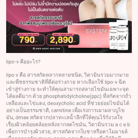
lipo-v คืออะไร?
lipo v คือ สารสกัดหลากหลายชนิด, วิตามินรวมมากมาย
และพืชธรรมชาติที่ดีต่อร่างกาย หากเลือกใช้ lipo-v ฉีด
เข้าสู่ร่างกาย จะทำให้คุณสามารถสลายไขมันเฉพาะจุด
ได้ผลดีมาก ด้วย phosphatidylcholine(ppc) ที่สกัดจากถั่ว
เหลืองและไข่แดง, deoxycholic acid ที่ช่วยย่อยไขมันได้
อย่างเป็นธรรมชาติ, carnitine เพื่อเร่งการเผาผลาญไข
มัน, dmae สกัดจากปลาทะเลน้ำลึกที่ให้คุณไร้กังวลใจ
เรื่องผิวคล้อยคล้อยหลังจากลดไขมัน, วิตามินรวม a c e b
เพื่อการบำรุงผิวสวย, สารสกัดจากใบชาหรือคาโมมายล์