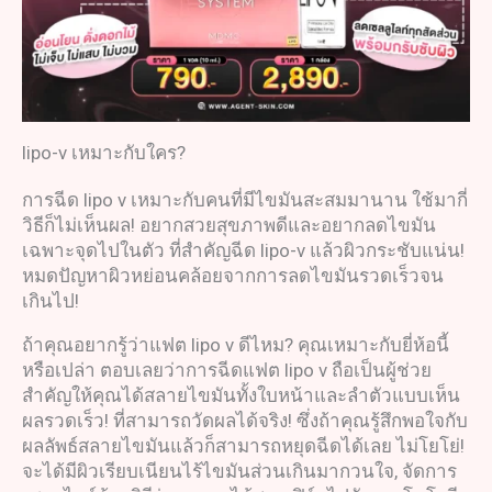
lipo-v เหมาะกับใคร?
การฉีด lipo v เหมาะกับคนที่มีไขมันสะสมมานาน ใช้มากี่
วิธีก็ไม่เห็นผล! อยากสวยสุขภาพดีและอยากลดไขมัน
เฉพาะจุดไปในตัว ที่สำคัญฉีด lipo-v แล้วผิวกระชับแน่น!
หมดปัญหาผิวหย่อนคล้อยจากการลดไขมันรวดเร็วจน
เกินไป!
ถ้าคุณอยากรู้ว่าแฟต lipo v ดีไหม? คุณเหมาะกับยี่ห้อนี้
หรือเปล่า ตอบเลยว่าการฉีดแฟต lipo v ถือเป็นผู้ช่วย
สำคัญให้คุณได้สลายไขมันทั้งใบหน้าและลำตัวแบบเห็น
ผลรวดเร็ว! ที่สามารถวัดผลได้จริง! ซึ่งถ้าคุณรู้สึกพอใจกับ
ผลลัพธ์สลายไขมันแล้วก็สามารถหยุดฉีดได้เลย ไม่โยโย่!
จะได้มีผิวเรียบเนียนไร้ไขมันส่วนเกินมากวนใจ, จัดการ