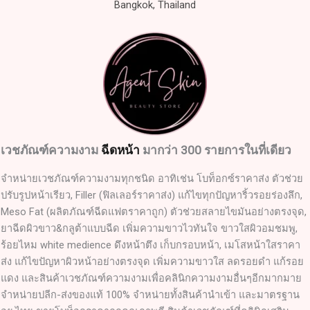
Bangkok, Thailand
เวชภัณฑ์ความงาม
ฉีดหน้า
มากว่า 300 รายการในที่เดียว
จำหน่ายเวชภัณฑ์ความงามทุกชนิด อาทิเช่น โบท็อกซ์ราคาส่ง ตัวช่วย
ปรับรูปหน้าเรียว, Filler (ฟิลเลอร์ราคาส่ง) แก้ไขทุกปัญหาริ้วรอยร่องลึก,
Meso Fat (ผลิตภัณฑ์ฉีดแฟตราคาถูก) ตัวช่วยสลายไขมันอย่างตรงจุด,
ยาฉีดผิวขาว&กลูต้าแบบฉีด เพิ่มความขาวไวทันใจ ขาวใสผิวอมชมพู,
ร้อยไหม white medience ดึงหน้าตึง เก็บกรอบหน้า, เมโสหน้าใสราคา
ส่ง แก้ไขปัญหาผิวหน้าอย่างตรงจุด เพิ่มความขาวใส ลดรอยดำ แก้รอย
แดง และสินค้าเวชภัณฑ์ความงามเพื่อคลินิกความงามอื่นๆอีกมากมาย
จำหน่ายปลีก-ส่งของแท้ 100% จำหน่ายทั้งสินค้านำเข้า และมาตรฐาน