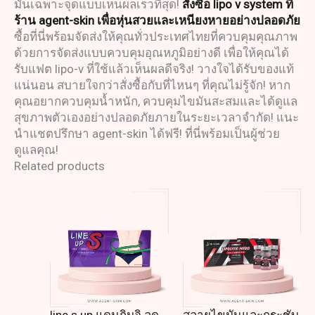
มันเฉพาะจุดแบบเห็นผลเร็วที่สุด!
สั่งซื้อ
lipo v system
ที่
ร้าน agent-skin เพื่อหุ่นสวยและเหนียงหายอย่างปลอดภัย
ซื้อที่นี่พร้อมจัดส่งให้คุณทั่วประเทศไทยที่ควบคุมคุณภาพ
ด้วยการจัดส่งแบบควบคุมอุณหภูมิอย่างดี เพื่อให้คุณได้
รับแฟต lipo-v ที่ใช้แล้วเห็นผลดีจริง! วางใจได้รับของแท้
แน่นอน สบายใจกว่าสั่งซื้อกับที่ไหนๆ ที่คุณไม่รู้จัก! หาก
คุณอยากควบคุมน้ำหนัก, ควบคุมไขมันสะสมและได้ดูแล
สุขภาพตัวเองอย่างปลอดภัยภายในระยะเวลาจำกัด! แนะ
นำแชตปรึกษา agent-skin ได้ฟรี! ที่นี่พร้อมเป็นผู้ช่วย
ดูแลคุณ!
Related products
line s up แดนกิมจิ ลด
สลายไขมันและกระชับ