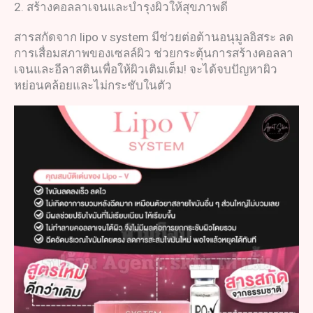
2. สร้างคอลลาเจนและบำรุงผิวให้สุขภาพดี
สารสกัดจาก lipo v system มีช่วยต่อต้านอนุมูลอิสระ ลด
การเสื่อมสภาพของเซลล์ผิว ช่วยกระตุ้นการสร้างคอลลา
เจนและอีลาสตินเพื่อให้ผิวเติมเต็ม! จะได้จบปัญหาผิว
หย่อนคล้อยและไม่กระชับในตัว