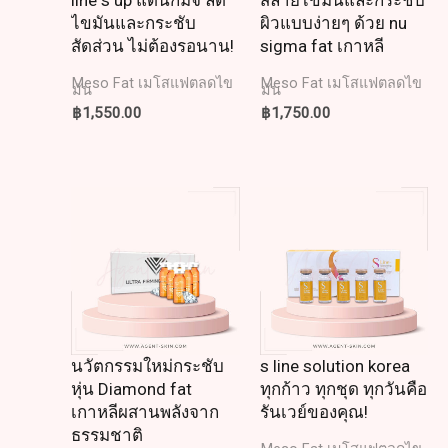
ไขมันและกระชับ
ผิวแบบง่ายๆ ด้วย nu
สัดส่วน ไม่ต้องรอนาน!
sigma fat เกาหลี
Meso Fat เมโสแฟตลดไข
Meso Fat เมโสแฟตลดไข
มัน
มัน
฿
1,550.00
฿
1,750.00
นวัตกรรมใหม่กระชับ
s line solution korea
หุ่น Diamond fat
ทุกก้าว ทุกชุด ทุกวันคือ
เกาหลีผสานพลังจาก
รันเวย์ของคุณ!
ธรรมชาติ