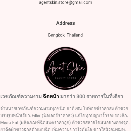
agentskin.store@gmail.com
Address
Bangkok, Thailand
เวชภัณฑ์ความงาม
ฉีดหน้า
มากว่า 300 รายการในที่เดียว
จำหน่ายเวชภัณฑ์ความงามทุกชนิด อาทิเช่น โบท็อกซ์ราคาส่ง ตัวช่วย
ปรับรูปหน้าเรียว, Filler (ฟิลเลอร์ราคาส่ง) แก้ไขทุกปัญหาริ้วรอยร่องลึก,
Meso Fat (ผลิตภัณฑ์ฉีดแฟตราคาถูก) ตัวช่วยสลายไขมันอย่างตรงจุด,
ยาฉีดผิวขาว&กลูต้าแบบฉีด เพิ่มความขาวไวทันใจ ขาวใสผิวอมชมพู,