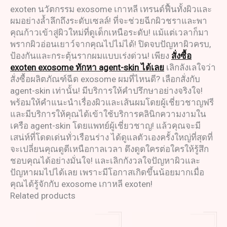
exoten นวัตกรรม exosome เกาหลี เทรนด์ฟื้นทั้งผิวและ
ผมอย่างล้ำลึกถึงระดับเซลล์! ที่จะช่วยฉีกผิวชราและพา
คุณก้าวเข้าสู่ผิวใหม่ที่ดูเด็กเหนือระดับ! แม้แต่เวลาก็มา
พรากผิวอ่อนเยาว์จากคุณไปไม่ได้! ปิดจบปัญหาผิวครบ,
ป้องกันและกระตุ้นรากผมแบบเร่งด่วน! เพียง
สั่งซื้อ
exoten exosome ทักหา agent-skin ได้เลย
เลิกลังเลใจว่า
สั่งซื้อผลิตภัณฑ์ฉีด exosome ผมที่ไหนดี? เลือกสั่งกับ
agent-skin เท่านั้น! มีบริการให้คำปรึกษาอย่างจริงใจ!
พร้อมให้คำแนะนำเรื่องผิวและเส้นผมโดยผู้เชี่ยวชาญฟรี
และมีบริการให้คุณได้เข้าใช้บริการคลินิกความงามใน
เครือ agent-skin โดยแพทย์ผู้เชี่ยวชาญ! แล้วคุณจะมี
เสน่ห์ที่โดดเด่นทั่วเรือนร่าง ได้ดูแลตัวเองครั้งใหญ่ที่สุดที่
จะเปลี่ยนคุณดูดีเหนือกาลเวลา ดึงดูดใครต่อใครให้รู้สึก
ชอบคุณได้อย่างมั่นใจ! และเลิกกังวลใจปัญหาผิวและ
ปัญหาผมไปได้เลย เพราะมีโอกาสเกิดขึ้นน้อยมากเมื่อ
คุณได้รู้จักกับ exosome เกาหลี exoten!
Related products