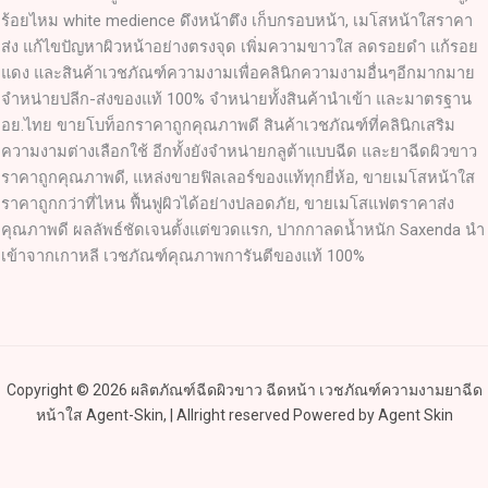
ร้อยไหม white medience ดึงหน้าตึง เก็บกรอบหน้า, เมโสหน้าใสราคา
ส่ง แก้ไขปัญหาผิวหน้าอย่างตรงจุด เพิ่มความขาวใส ลดรอยดำ แก้รอย
แดง และสินค้าเวชภัณฑ์ความงามเพื่อคลินิกความงามอื่นๆอีกมากมาย
จำหน่ายปลีก-ส่งของแท้ 100% จำหน่ายทั้งสินค้านำเข้า และมาตรฐาน
อย.ไทย ขายโบท็อกราคาถูกคุณภาพดี สินค้าเวชภัณฑ์ที่คลินิกเสริม
ความงามต่างเลือกใช้ อีกทั้งยังจำหน่ายกลูต้าแบบฉีด และยาฉีดผิวขาว
ราคาถูกคุณภาพดี, แหล่งขายฟิลเลอร์ของแท้ทุกยี่ห้อ, ขายเมโสหน้าใส
ราคาถูกกว่าที่ไหน ฟื้นฟูผิวได้อย่างปลอดภัย, ขายเมโสแฟตราคาส่ง
คุณภาพดี ผลลัพธ์ชัดเจนตั้งแต่ขวดแรก, ปากกาลดน้ำหนัก Saxenda นำ
เข้าจากเกาหลี เวชภัณฑ์คุณภาพการันตีของแท้ 100%
Copyright © 2026 ผลิตภัณฑ์ฉีดผิวขาว ฉีดหน้า เวชภัณฑ์ความงามยาฉีด
หน้าใส Agent-Skin, | Allright reserved Powered by Agent Skin