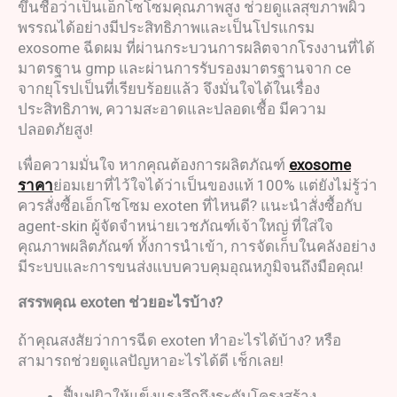
ขึ้นชื่อว่าเป็นเอ็กโซโซมคุณภาพสูง ช่วยดูแลสุขภาพผิว
พรรณได้อย่างมีประสิทธิภาพและเป็นโปรแกรม
exosome ฉีดผม ที่ผ่านกระบวนการผลิตจากโรงงานที่ได้
มาตรฐาน gmp และผ่านการรับรองมาตรฐานจาก ce
จากยุโรปเป็นที่เรียบร้อยแล้ว จึงมั่นใจได้ในเรื่อง
ประสิทธิภาพ, ความสะอาดและปลอดเชื้อ มีความ
ปลอดภัยสูง!
เพื่อความมั่นใจ หากคุณต้องการผลิตภัณฑ์
exosome
ราคา
ย่อมเยาที่ไว้ใจได้ว่าเป็นของแท้ 100% แต่ยังไม่รู้ว่า
ควรสั่งซื้อเอ็กโซโซม exoten ที่ไหนดี? แนะนำสั่งซื้อกับ
agent-skin ผู้จัดจำหน่ายเวชภัณฑ์เจ้าใหญ่ ที่ใส่ใจ
คุณภาพผลิตภัณฑ์ ทั้งการนำเข้า, การจัดเก็บในคลังอย่าง
มีระบบและการขนส่งแบบควบคุมอุณหภูมิจนถึงมือคุณ!
สรรพคุณ
exoten
ช่วยอะไรบ้าง
?
ถ้าคุณสงสัยว่าการฉีด exoten ทำอะไรได้บ้าง? หรือ
สามารถช่วยดูแลปัญหาอะไรได้ดี เช็กเลย!
ฟื้นฟูผิวให้แข็งแรงลึกถึงระดับโครงสร้าง