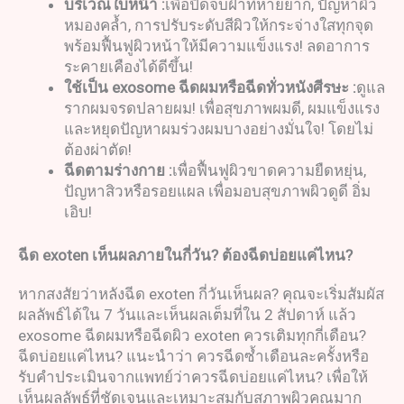
บริเวณใบหน้า
:
เพื่อปิดจบฝ้าที่หายยาก, ปัญหาผิว
หมองคล้ำ, การปรับระดับสีผิวให้กระจ่างใสทุกจุด
พร้อมฟื้นฟูผิวหน้าให้มีความแข็งแรง! ลดอาการ
ระคายเคืองได้ดีขึ้น!
ใช้เป็น
exosome
ฉีดผม
หรือฉีดทั่วหนังศีรษะ
:
ดูแล
รากผมจรดปลายผม! เพื่อสุขภาพผมดี, ผมแข็งแรง
และหยุดปัญหาผมร่วงผมบางอย่างมั่นใจ! โดยไม่
ต้องผ่าตัด!
ฉีดตามร่างกาย
:
เพื่อฟื้นฟูผิวขาดความยืดหยุ่น,
ปัญหาสิวหรือรอยแผล เพื่อมอบสุขภาพผิวดูดี อิ่ม
เอิบ!
ฉีด
exoten
เห็นผลภายในกี่วัน
?
ต้องฉีดบ่อยแค่ไหน
?
หากสงสัยว่าหลังฉีด exoten กี่วันเห็นผล? คุณจะเริ่มสัมผัส
ผลลัพธ์ได้ใน 7 วันและเห็นผลเต็มที่ใน 2 สัปดาห์ แล้ว
exosome ฉีดผมหรือฉีดผิว exoten ควรเติมทุกกี่เดือน?
ฉีดบ่อยแค่ไหน? แนะนำว่า ควรฉีดซ้ำเดือนละครั้งหรือ
รับคำประเมินจากแพทย์ว่าควรฉีดบ่อยแค่ไหน? เพื่อให้
เห็นผลลัพธ์ที่ชัดเจนและเหมาะสมกับสภาพผิวคุณมาก