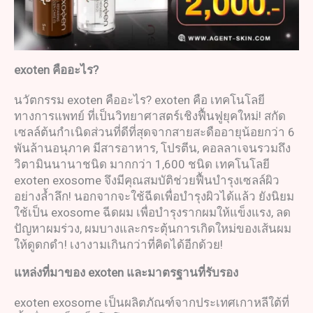
exoten
คืออะไร
?
นวัตกรรม exoten คืออะไร? exoten คือ เทคโนโลยี
ทางการแพทย์ ที่เป็นวิทยาศาสตร์เชิงฟื้นฟูยุคใหม่! สกัด
เซลล์ต้นกำเนิดส่วนที่ดีที่สุดจากสายสะดืออายุน้อยกว่า 6
พันล้านอนุภาค มีสารอาหาร, โปรตีน, คอลลาเจนรวมถึง
วิตามินนานาชนิด มากกว่า 1,600 ชนิด เทคโนโลยี
exoten exosome จึงมีคุณสมบัติช่วยฟื้นบำรุงเซลล์ผิว
อย่างล้ำลึก! นอกจากจะใช้ฉีดเพื่อบำรุงผิวได้แล้ว ยังนิยม
ใช้เป็น exosome ฉีดผม เพื่อบำรุงรากผมให้แข็งแรง, ลด
ปัญหาผมร่วง, ผมบางและกระตุ้นการเกิดใหม่ของเส้นผม
ให้ดูดกดำ! เงางามเกินกว่าที่คิดได้อีกด้วย!
แหล่งที่มาของ
exoten
และมาตรฐานที่รับรอง
exoten exosome เป็นผลิตภัณฑ์จากประเทศเกาหลีใต้ที่