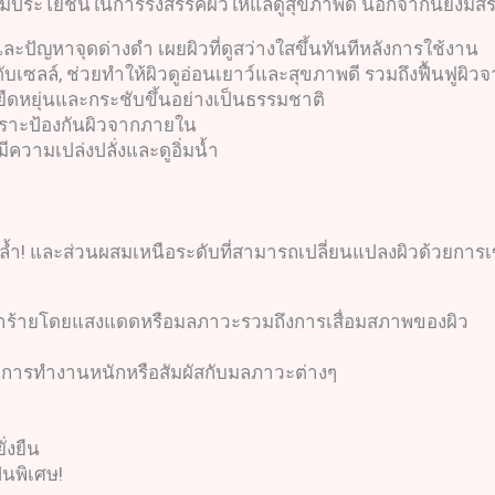
ีประโยชน์ในการรังสรรค์ผิวให้แลดูสุขภาพดี นอกจากนี้ยังมีสรรพ
ะปัญหาจุดด่างดำ เผยผิวที่ดูสว่างใสขึ้นทันทีหลังการใช้งาน
งระดับเซลล์, ช่วยทำให้ผิวดูอ่อนเยาว์และสุขภาพดี รวมถึงฟื้
ยืดหยุ่นและกระชับขึ้นอย่างเป็นธรรมชาติ
กราะป้องกันผิวจากภายใน
วมีความเปล่งปลั่งและดูอิ่มน้ำ
ดล้ำ! และส่วนผสมเหนือระดับที่สามารถเปลี่ยนแปลงผิวด้วยการ
กทำร้ายโดยแสงแดดหรือมลภาวะรวมถึงการเสื่อมสภาพของผิว
จากการทำงานหนักหรือสัมผัสกับมลภาวะต่างๆ
ั่งยืน
็นพิเศษ!