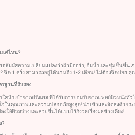
านแค่ไหน
?
รถสัมผัสความเปลี่ยนแปลงว่าผิวมีออร่า, อิ่มน้ำและชุ่มชื้นขึ้น
น? ฉีด 1 ครั้ง สามารถอยู่ได้นานถึง 1-2 เดือน! ไม่ต้องฉีดบ่อ
รฐานที่รับรอง
น้าใสนำเข้าจากฝรั่งเศส ที่ได้รับการยอมรับจากแพทย์ผิวหนัง
จในคุณภาพและความปลอดภัยสูงสุด! นำเข้าและจัดส่งด้วยระบบควบค
ให้ผิวสว่างและสวยขึ้นได้แบบไร้กังวลเรื่องผลข้างเคียง!
ง
?