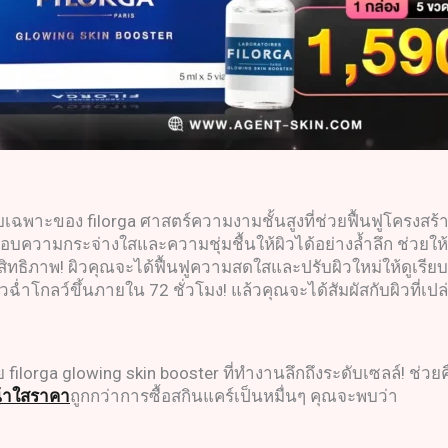
ับเฉพาะของ filorga ศาสตร์ความงามชั้นสูงที่ช่วยฟื้นฟูโครงส
มอบความกระจ่างใสและความชุ่มชื้นให้ผิวได้อย่างล้ำลึก ช่ว
ทธิภาพ! ผิวคุณจะได้ฟื้นฟูความสดใสและปรับผิวใหม่ให้ดูเรียบเน
ผิวฉ่ำโกลว์ขึ้นภายใน 72 ชั่วโมง! แล้วคุณจะได้สัมผัสกับผิวที
filorga glowing skin booster ที่ทำงานลึกถึงระดับเซลล์! ช่
้าใสราคา
ถูกกว่าการซื้อสกินแคร์เป็นหมื่นๆ คุณจะพบว่า