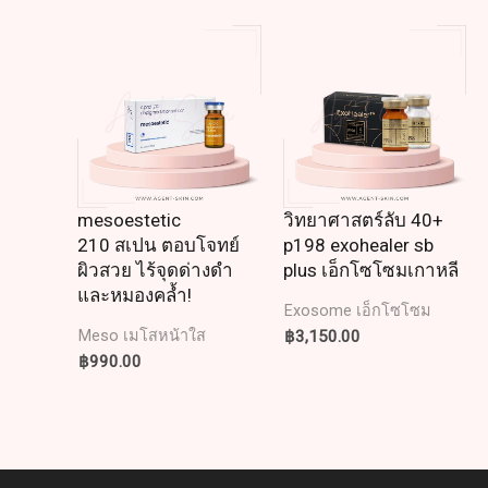
mesoestetic
วิทยาศาสตร์ลับ 40+
210 สเปน ตอบโจทย์
p198 exohealer sb
ผิวสวย ไร้จุดด่างดำ
plus เอ็กโซโซมเกาหลี
และหมองคล้ำ!
Exosome เอ็กโซโซม
฿
3,150.00
Meso เมโสหน้าใส
฿
990.00