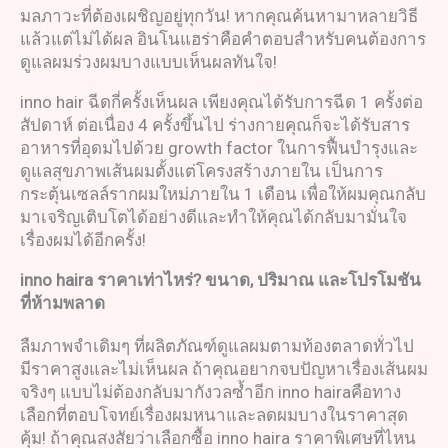
มลภาวะที่ต้องเผชิญอยู่ทุกวัน! หากคุณค้นหามาหลายวิธี
แล้วแต่ไม่ได้ผล อินโนแฮร่าคือคำตอบสำหรับคนต้องการ
ดูแลผมร่วงผมบางแบบเห็นผลทันใจ!
inno hair ฉีดกี่ครั้งเห็นผล เพียงคุณได้รับการฉีด 1 ครั้งต่อ
สัปดาห์ ต่อเนื่อง 4 ครั้งขึ้นไป ร่างกายคุณก็จะได้รับสาร
อาหารที่อุดมไปด้วย growth factor ในการฟื้นบำรุงและ
ดูแลสุขภาพเส้นผมตั้งแต่โครงสร้างภายใน เป็นการ
กระตุ้นเซลล์รากผมใหม่ภายใน 1 เดือน เพื่อให้ผมคุณกลับ
มาเจริญเติบโตได้อย่างดีและทำให้คุณได้กลับมามั่นใจ
เรื่องผมได้อีกครั้ง!
inno haira
ราคาเท่าไหร่
?
ขนาด
,
ปริมาณ และโปรโมชัน
ที่ห้ามพลาด
ลืมภาพจำเดิมๆ ที่ผลิตภัณฑ์ดูแลผมตามท้องตลาดทั่วไป
มีราคาสูงและไม่เห็นผล ถ้าคุณอยากจบปัญหาเรื่องเส้นผม
จริงๆ แบบไม่ต้องกลับมากังวลซ้ำอีก inno hairaคือทาง
เลือกที่ตอบโจทย์เรื่องผมหนาและลดผมบางในราคาสุด
คุ้ม! ถ้าคุณสงสัยว่าเลือกซื้อ inno haira ราคาพิเศษที่ไหน