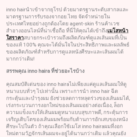
inno hairนำเข้าจากยุโรป ด้วยมาตรฐานระดับสากลและ
มาตรฐานการรับรองจากอย.ไทย จัดจำหน่ายใน
ประเทศไทยอย่างถูกต้องโดย agent-skin ร้านค้าเวช
สำอางออนไลน์ที่น่าเชื่อถือ ที่นี่ให้คุณได้เข้าถึง
เมโสหน้า
ใสราคา
สบายกระเป๋ารวมถึงผลิตภัณฑ์ดูแลเส้นผมที่เป็น
ของแท้ 100% คุณจะได้มั่นใจในประสิทธิภาพและผลลัพธ์
ของผลิตภัณฑ์สำหรับการดูแลหนังศีรษะและเส้นผมได้
มากกว่าเดิม!
สรรพคุณ
inno haira
ที่ช่วยอะไรบ้าง
คุณสมบัติเด่นของ inno hairaไม่เพียงแค่ดูแลเส้นผมให้ดู
หนาแบบทั่วๆ ไปเท่านั้น เพราะการนำ inno hair ฉีด
กระตุ้นและบำรุงผม ยังช่วยลดการหลุดร่วงของเส้นผมได้,
เร่งกระบวนการงอกใหม่ของเส้นผมอย่างต่อเนื่อง, ล็อก
ความแข็งแรงให้เส้นผมดูหนาแบบสุขภาพดี, กระตุ้นการ
เจริญเติบโตของเส้นผมพร้อมกับต้านการอักเสบของหนัง
ศีรษะไปในตัว ถ้าคุณเลือกใช้เมโส inno hairaผมที่งอก
ใหม่ตามวัฏจักรเส้นผมจะอยู่ได้นานกว่าเดิม แล้วคุณยัง