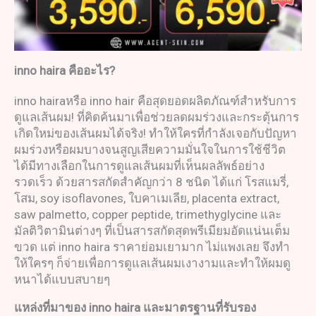
inno haira
คืออะไร
?
inno hairaหรือ inno hair คือสุดยอดผลิตภัณฑ์สำหรับการ
ดูแลเส้นผม! ที่คิดค้นมาเพื่อช่วยลดผมร่วงและกระตุ้นการ
เกิดใหม่ของเส้นผมได้จริง! ทำให้ใครที่กำลังเจอกับปัญหา
ผมร่วงหรือผมบางจนสูญเสียความมั่นใจในการใช้ชีวิต
ได้มีทางเลือกในการดูแลเส้นผมที่เห็นผลลัพธ์อย่าง
รวดเร็ว ด้วยสารสกัดสำคัญกว่า 8 ชนิด ได้แก่ โรสแมรี่,
โสม, soy isoflavones, ใบคาเมเลีย, placenta extract,
saw palmetto, copper peptide, trimethyglycine และ
มัลติวิตามินต่างๆ ที่เป็นสารสกัดสุดพรีเมียมอัดแน่นเต็ม
ขวด แต่ inno haira ราคาย่อมเยามาก ไม่แพงเลย จึงทำ
ให้ใครๆ ก็จ่ายเพื่อการดูแลเส้นผมเงางามและทำให้ผมดู
หนาได้แบบสบายๆ
แหล่งที่มาของ
inno haira
และมาตรฐานที่รับรอง