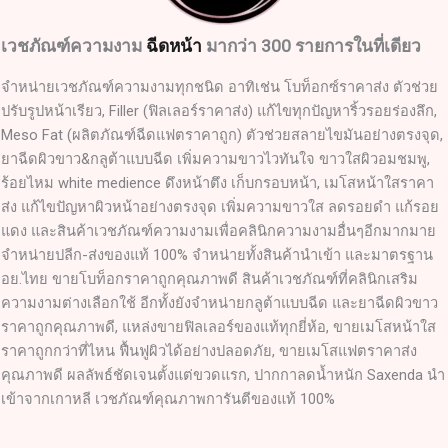
เวชภัณฑ์ความงาม
ฉีดหน้า
มากว่า 300 รายการในที่เดียว
จำหน่ายเวชภัณฑ์ความงามทุกชนิด อาทิเช่น โบท็อกซ์ราคาส่ง ตัวช่วย
ปรับรูปหน้าเรียว, Filler (ฟิลเลอร์ราคาส่ง) แก้ไขทุกปัญหาริ้วรอยร่องลึก,
Meso Fat (ผลิตภัณฑ์ฉีดแฟตราคาถูก) ตัวช่วยสลายไขมันอย่างตรงจุด,
ยาฉีดผิวขาว&กลูต้าแบบฉีด เพิ่มความขาวไวทันใจ ขาวใสผิวอมชมพู,
ร้อยไหม white medience ดึงหน้าตึง เก็บกรอบหน้า, เมโสหน้าใสราคา
ส่ง แก้ไขปัญหาผิวหน้าอย่างตรงจุด เพิ่มความขาวใส ลดรอยดำ แก้รอย
แดง และสินค้าเวชภัณฑ์ความงามเพื่อคลินิกความงามอื่นๆอีกมากมาย
จำหน่ายปลีก-ส่งของแท้ 100% จำหน่ายทั้งสินค้านำเข้า และมาตรฐาน
อย.ไทย ขายโบท็อกราคาถูกคุณภาพดี สินค้าเวชภัณฑ์ที่คลินิกเสริม
ความงามต่างเลือกใช้ อีกทั้งยังจำหน่ายกลูต้าแบบฉีด และยาฉีดผิวขาว
ราคาถูกคุณภาพดี, แหล่งขายฟิลเลอร์ของแท้ทุกยี่ห้อ, ขายเมโสหน้าใส
ราคาถูกกว่าที่ไหน ฟื้นฟูผิวได้อย่างปลอดภัย, ขายเมโสแฟตราคาส่ง
คุณภาพดี ผลลัพธ์ชัดเจนตั้งแต่ขวดแรก, ปากกาลดน้ำหนัก Saxenda นำ
เข้าจากเกาหลี เวชภัณฑ์คุณภาพการันตีของแท้ 100%