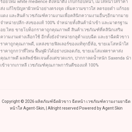
ร้อยไหม white medience ดึงหน้าตึง เก็บกรอบหน้า, เมโสหน้าใสราคา
ส่ง แก้ไขปัญหาผิวหน้าอย่างตรงจุด เพิ่มความขาวใส ลดรอยดำ แก้รอย
แดง และสินค้าเวชภัณฑ์ความงามเพื่อคลินิกความงามอื่นๆอีกมากมาย
จำหน่ายปลีก-ส่งของแท้ 100% จำหน่ายทั้งสินค้านำเข้า และมาตรฐาน
อย.ไทย ขายโบท็อกราคาถูกคุณภาพดี สินค้าเวชภัณฑ์ที่คลินิกเสริม
ความงามต่างเลือกใช้ อีกทั้งยังจำหน่ายกลูต้าแบบฉีด และยาฉีดผิวขาว
ราคาถูกคุณภาพดี, แหล่งขายฟิลเลอร์ของแท้ทุกยี่ห้อ, ขายเมโสหน้าใส
ราคาถูกกว่าที่ไหน ฟื้นฟูผิวได้อย่างปลอดภัย, ขายเมโสแฟตราคาส่ง
คุณภาพดี ผลลัพธ์ชัดเจนตั้งแต่ขวดแรก, ปากกาลดน้ำหนัก Saxenda นำ
เข้าจากเกาหลี เวชภัณฑ์คุณภาพการันตีของแท้ 100%
Copyright © 2026 ผลิตภัณฑ์ฉีดผิวขาว ฉีดหน้า เวชภัณฑ์ความงามยาฉีด
หน้าใส Agent-Skin, | Allright reserved Powered by Agent Skin