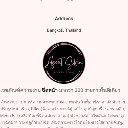
Address
Bangkok, Thailand
เวชภัณฑ์ความงาม
ฉีดหน้า
มากว่า 300 รายการในที่เดียว
จำหน่ายเวชภัณฑ์ความงามทุกชนิด อาทิเช่น โบท็อกซ์ราคาส่ง ตัวช่วย
ปรับรูปหน้าเรียว, Filler (ฟิลเลอร์ราคาส่ง) แก้ไขทุกปัญหาริ้วรอยร่องลึก,
Meso Fat (ผลิตภัณฑ์ฉีดแฟตราคาถูก) ตัวช่วยสลายไขมันอย่างตรงจุด,
ยาฉีดผิวขาว&กลูต้าแบบฉีด เพิ่มความขาวไวทันใจ ขาวใสผิวอมชมพู,