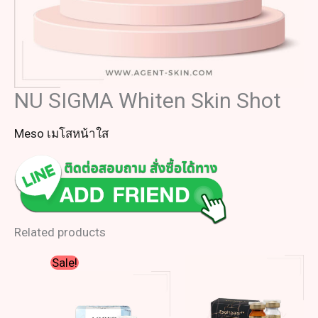
NU SIGMA Whiten Skin Shot
Meso เมโสหน้าใส
Related products
Original
Current
Sale!
price
price
was:
is:
฿3,900.00.
฿3,799.00.