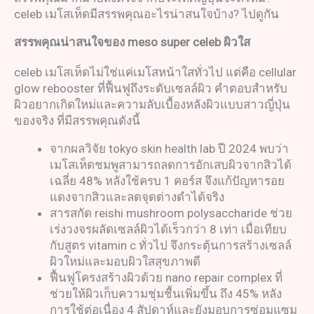
celeb เมโสเห็ดมีสรรพคุณอะไรน่าสนใจบ้าง? ไปดูกัน
สรรพคุณน่าสนใจของ
meso super celeb
ผิวใส
celeb เมโสเห็ดไม่ใช่แค่เมโสหน้าใสทั่วไป แต่คือ cellular
glow rebooster ที่ฟื้นฟูถึงระดับเซลล์ผิว คำตอบสำหรับ
ผิวอยากเกิดใหม่และความลับเบื้องหลังผิวแบบสาวญี่ปุ่น
ของจริง ที่มีสรรพคุณดังนี้
จากผลวิจัย tokyo skin health lab ปี 2024 พบว่า
เมโสเห็ดชมพูสามารถลดการอักเสบผิวจากสิวได้
เฉลี่ย 48% หลังใช้ครบ 1 คอร์ส จึงแก้ปัญหารอย
แดงจากสิวและลดจุดด่างดำได้จริง
สารสกัด reishi mushroom polysaccharide ช่วย
เร่งวงจรผลัดเซลล์ผิวได้เร็วกว่า 8 เท่า เมื่อเทียบ
กับสูตร vitamin c ทั่วไป จึงกระตุ้นการสร้างเซลล์
ผิวใหม่และมอบผิวใสสุขภาพดี
ฟื้นฟูโครงสร้างผิวด้วย nano repair complex ที่
ช่วยให้ผิวเก็บความชุ่มชื้นเพิ่มขึ้น ถึง 45% หลัง
การใช้ต่อเนื่อง 4 สัปดาห์และยังมอบการซ่อมแซม