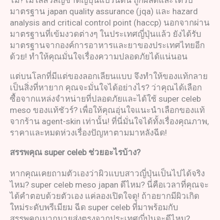
ไม่? เมโสสิวสัญชาติญี่ปุ่นแบรนด์นี้ ถูกผลิตและได้รับ
มาตรฐาน japan quality assurance (jqa) และ hazard
analysis and critical control point (haccp) นอกจากผ่าน
มาตรฐานที่เข้มงวดต่างๆ ในประเทศญี่ปุ่นแล้ว ยังได้รับ
มาตรฐานจากองค์การอาหารและยาของประเทศไทยอีก
ด้วย! ทำให้คุณมั่นใจเรื่องความปลอดภัยได้แน่นอน
แต่บนโลกที่มีแต่ของลอกเลียนแบบ จึงทำให้ของแท้กลาย
เป็นสิ่งที่หายาก คุณจะมั่นใจได้อย่างไร? ว่าคุณได้เลือก
ซื้อจากแหล่งจำหน่ายที่ปลอดภัยและได้ใช้ super celeb
meso ของแท้ชัวร์? เพื่อให้คุณอุ่นใจแนะนำเลือกของแท้
จากร้าน agent-skin เท่านั้น! ที่นี่มั่นใจได้ทั้งเรื่องคุณภาพ,
ราคาและหมดห่วงเรื่องปัญหาตามมาหลังฉีด!
สรรพคุณ
super celeb
ช่วยอะไรบ้าง
?
หากคุณเคยถามตัวเองว่าผิวแบบสาวญี่ปุ่นเป็นไปได้จริง
ไหม? super celeb meso japan ดีไหม? นี่คือเวลาที่คุณจะ
ได้คำตอบด้วยตัวเอง แค่ลองเปิดใจดู! ถ้าอยากมีผิวเกิด
ใหม่ระดับพรีเมียม ฉีด super celeb ที่มาพร้อมกับ
สรรพคุณมากมายส่งตรงจากประเทศญี่ปุ่นจะดีไหม?