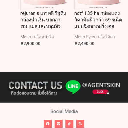
rejuran s เกาหลี รีจูรัน
nctf 135 ha กล่องแดง
กล่องน้ำเงิน บอกลา
วิตามินผิวกว่า 59 ชนิด
รอยแผลและหลุมสิว
แบบฉีดจากฝรั่งเศส
Meso เมโสหน้าใส
Meso Eyes เมโสใต้ตา
฿
2,900.00
฿
2,490.00
Social Media