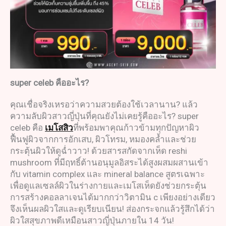
super celeb
คืออะไร
?
คุณเชื่อจริงเหรอว่าความสวยต้องใช้เวลานาน? แล้ว
ความลับผิวสาวญี่ปุ่นที่คุณยังไม่เคยรู้คืออะไร? super
celeb คือ
เมโสสิว
ที่พร้อมพาคุณก้าวข้ามทุกปัญหาผิว
ฟื้นฟูผิวจากการอักเสบ, ผิวโทรม, หมองคล้ำและช่วย
กระตุ้นผิวให้ดูฉ่ำวาว! ด้วยสารสกัดจากเห็ด reshi
mushroom ที่มีฤทธิ์ต้านอนุมูลอิสระได้สูงผสมผสานเข้า
กับ vitamin complex และ mineral balance สูตรเฉพาะ
เพื่อดูแลเซลล์ผิวในร่างกายและเมโสเห็ดยังช่วยกระตุ้น
การสร้างคอลลาเจนได้มากกว่าวิตามิน c เพียงอย่างเดียว
จึงเห็นผลผิวใสและดูเรียบเนียน! ส่องกระจกแล้วรู้สึกได้ว่า
ผิวใสสุขภาพดีเหมือนสาวญี่ปุ่นภายใน 14 วัน!