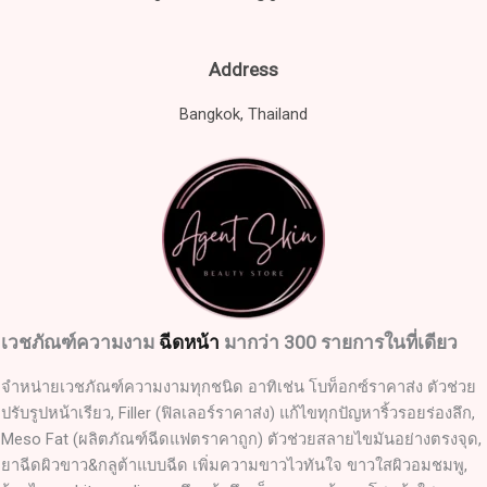
Address
Bangkok, Thailand
เวชภัณฑ์ความงาม
ฉีดหน้า
มากว่า 300 รายการในที่เดียว
จำหน่ายเวชภัณฑ์ความงามทุกชนิด อาทิเช่น โบท็อกซ์ราคาส่ง ตัวช่วย
ปรับรูปหน้าเรียว, Filler (ฟิลเลอร์ราคาส่ง) แก้ไขทุกปัญหาริ้วรอยร่องลึก,
Meso Fat (ผลิตภัณฑ์ฉีดแฟตราคาถูก) ตัวช่วยสลายไขมันอย่างตรงจุด,
ยาฉีดผิวขาว&กลูต้าแบบฉีด เพิ่มความขาวไวทันใจ ขาวใสผิวอมชมพู,