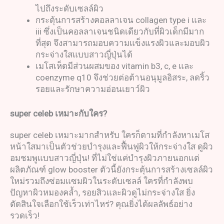
ไปถึงระดับเซลล์ผิว
กระตุ้นการสร้างคอลลาเจน collagen type i และ
iii ซึ่งเป็นคอลลาเจนชนิดเดียวกับที่ผิวเด็กมีมาก
ที่สุด จึงสามารถมอบความแข็งแรงผิวและมอบผิว
กระจ่างใสแบบสาวญี่ปุ่นได้
เมโสเห็ดมีส่วนผสมของ vitamin b3, c, e และ
coenzyme q10 จึงช่วยต่อต้านอนุมูลอิสระ, ลดริ้ว
รอยและรักษาความอ่อนเยาว์ผิว
super celeb
เหมาะกับใคร
?
super celeb เหมาะมากสำหรับ ใครก็ตามที่กำลังหาเมโส
หน้าใสมาเป็นตัวช่วยบำรุงและฟื้นฟูผิวให้กระจ่างใส ดูผิว
อมชมพูแบบสาวญี่ปุ่น! ที่ไม่ใช่แค่บำรุงผิวภายนอกแต่
ผลิตภัณฑ์ glow booster ตัวนี้ยังกระตุ้นการสร้างเซลล์ผิว
ใหม่รวมถึงซ่อมแซมผิวในระดับเซลล์ ใครที่กำลังพบ
ปัญหาผิวหมองคล้ำ, รอยสิวและผิวดูไม่กระจ่างใส ยิ่ง
ตัดสินใจเลือกใช้เร็วเท่าไหร่? คุณยิ่งได้ผลลัพธ์อย่าง
รวดเร็ว!