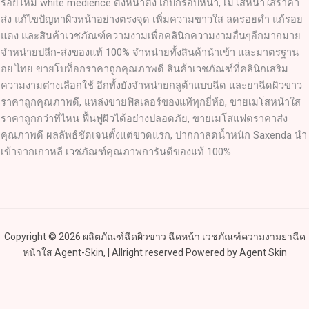
ร้อยไหม white medience ดึงหน้าตึง เก็บกรอบหน้า, เมโสหน้าใสราคา
ส่ง แก้ไขปัญหาผิวหน้าอย่างตรงจุด เพิ่มความขาวใส ลดรอยดำ แก้รอย
แดง และสินค้าเวชภัณฑ์ความงามเพื่อคลินิกความงามอื่นๆอีกมากมาย
จำหน่ายปลีก-ส่งของแท้ 100% จำหน่ายทั้งสินค้านำเข้า และมาตรฐาน
อย.ไทย ขายโบท็อกราคาถูกคุณภาพดี สินค้าเวชภัณฑ์ที่คลินิกเสริม
ความงามต่างเลือกใช้ อีกทั้งยังจำหน่ายกลูต้าแบบฉีด และยาฉีดผิวขาว
ราคาถูกคุณภาพดี, แหล่งขายฟิลเลอร์ของแท้ทุกยี่ห้อ, ขายเมโสหน้าใส
ราคาถูกกว่าที่ไหน ฟื้นฟูผิวได้อย่างปลอดภัย, ขายเมโสแฟตราคาส่ง
คุณภาพดี ผลลัพธ์ชัดเจนตั้งแต่ขวดแรก, ปากกาลดน้ำหนัก Saxenda นำ
เข้าจากเกาหลี เวชภัณฑ์คุณภาพการันตีของแท้ 100%
Copyright © 2026 ผลิตภัณฑ์ฉีดผิวขาว ฉีดหน้า เวชภัณฑ์ความงามยาฉีด
หน้าใส Agent-Skin, | Allright reserved Powered by Agent Skin