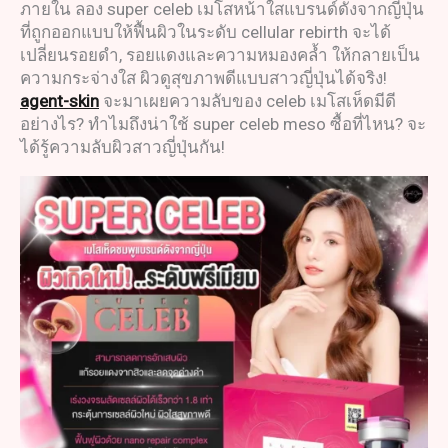
ภายใน ลอง super celeb เมโสหน้าใสแบรนด์ดังจากญี่ปุ่น
ที่ถูกออกแบบให้ฟื้นผิวในระดับ cellular rebirth จะได้
เปลี่ยนรอยดำ, รอยแดงและความหมองคล้ำ ให้กลายเป็น
ความกระจ่างใส ผิวดูสุขภาพดีแบบสาวญี่ปุ่นได้จริง!
agent-skin
จะมาเผยความลับของ celeb เมโสเห็ดมีดี
อย่างไร? ทำไมถึงน่าใช้ super celeb meso ซื้อที่ไหน? จะ
ได้รู้ความลับผิวสาวญี่ปุ่นกัน!