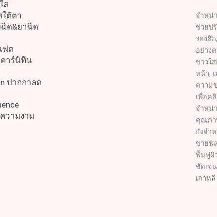
ใส
สใต้ตา
จำหน่า
บฉีด&ยาฉีด
ช่วยปรั
ร่องลึ
สแฟต
อย่างต
คาร์นิทีน
ขาวใสผ
หน้า, 
en ปากกาลด
ความข
เพื่อค
ience
จำหน่า
ิกความงาม
คุณภาพ
ยังจำห
ขายฟิล
ฟื้นฟู
ชัดเจน
เกาหลี