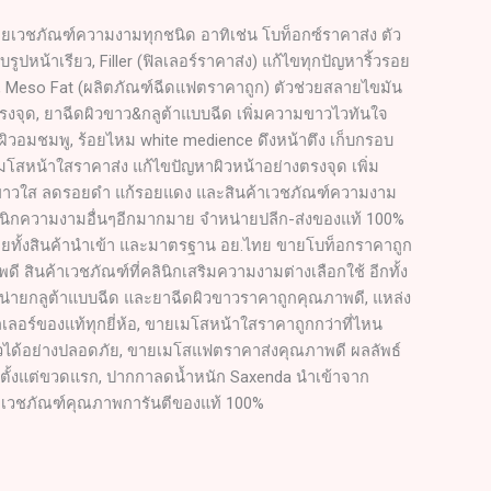
ยเวชภัณฑ์ความงามทุกชนิด อาทิเช่น โบท็อกซ์ราคาส่ง ตัว
บรูปหน้าเรียว, Filler (ฟิลเลอร์ราคาส่ง) แก้ไขทุกปัญหาริ้วรอย
ก, Meso Fat (ผลิตภัณฑ์ฉีดแฟตราคาถูก) ตัวช่วยสลายไขมัน
รงจุด, ยาฉีดผิวขาว&กลูต้าแบบฉีด เพิ่มความขาวไวทันใจ
ิวอมชมพู, ร้อยไหม white medience ดึงหน้าตึง เก็บกรอบ
เมโสหน้าใสราคาส่ง แก้ไขปัญหาผิวหน้าอย่างตรงจุด เพิ่ม
าวใส ลดรอยดำ แก้รอยแดง และสินค้าเวชภัณฑ์ความงาม
ลินิกความงามอื่นๆอีกมากมาย จำหน่ายปลีก-ส่งของแท้ 100%
ยทั้งสินค้านำเข้า และมาตรฐาน อย.ไทย ขายโบท็อกราคาถูก
ดี สินค้าเวชภัณฑ์ที่คลินิกเสริมความงามต่างเลือกใช้ อีกทั้ง
น่ายกลูต้าแบบฉีด และยาฉีดผิวขาวราคาถูกคุณภาพดี, แหล่ง
เลอร์ของแท้ทุกยี่ห้อ, ขายเมโสหน้าใสราคาถูกกว่าที่ไหน
ผิวได้อย่างปลอดภัย, ขายเมโสแฟตราคาส่งคุณภาพดี ผลลัพธ์
ตั้งแต่ขวดแรก, ปากกาลดน้ำหนัก Saxenda นำเข้าจาก
 เวชภัณฑ์คุณภาพการันตีของแท้ 100%