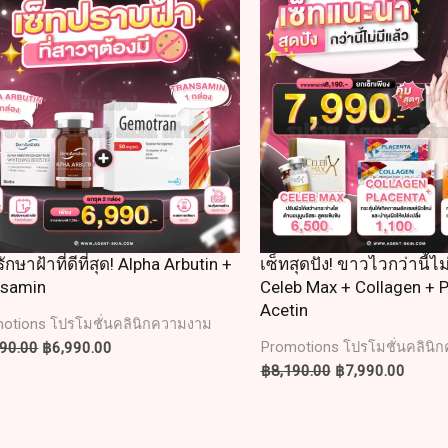
was:
is:
was:
is:
฿7,290.00.
฿6,990.00.
฿8,190.00.
฿7,990
รักษาฝ้าที่ดีที่สุด! Alpha Arbutin +
เซ็ทสุดปัง! ขาวไวกว่านี้ไม
nsamin
Celeb Max + Collagen + P
Acetin
otions โปรโมชั่นคลินิกความงาม
290.00
฿
6,990.00
Promotions โปรโมชั่นคลินิ
฿
8,190.00
฿
7,990.00