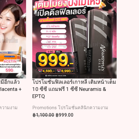
was:
is:
.00.
฿1,100.00.
฿999.00.
่มีอีกแล้ว
โปรโมชั่นฟิลเลอร์เกาหลี เติมหน้าเต็ม
lacenta +
10 ซีซี แถมฟรี 1 ซีซี Neuramis &
EPTQ
กความงาม
Promotions โปรโมชั่นคลินิกความงาม
฿
1,100.00
฿
999.00