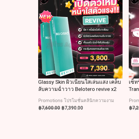
was:
is:
฿7,600.00.
฿7,390.00.
Glassy Skin ผิวเนียนใสเล่นแสง เคล็บ
เซ็ท
ลับความฉ่ำวาว Belotero revive x2
Tra
Promotions โปรโมชั่นคลินิกความงาม
Prom
฿
7,600.00
฿
7,390.00
฿
7,