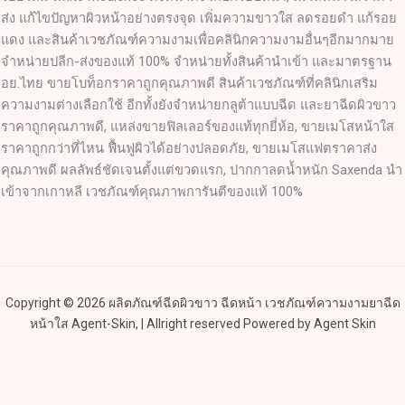
ส่ง แก้ไขปัญหาผิวหน้าอย่างตรงจุด เพิ่มความขาวใส ลดรอยดำ แก้รอย
แดง และสินค้าเวชภัณฑ์ความงามเพื่อคลินิกความงามอื่นๆอีกมากมาย
จำหน่ายปลีก-ส่งของแท้ 100% จำหน่ายทั้งสินค้านำเข้า และมาตรฐาน
อย.ไทย ขายโบท็อกราคาถูกคุณภาพดี สินค้าเวชภัณฑ์ที่คลินิกเสริม
ความงามต่างเลือกใช้ อีกทั้งยังจำหน่ายกลูต้าแบบฉีด และยาฉีดผิวขาว
ราคาถูกคุณภาพดี, แหล่งขายฟิลเลอร์ของแท้ทุกยี่ห้อ, ขายเมโสหน้าใส
ราคาถูกกว่าที่ไหน ฟื้นฟูผิวได้อย่างปลอดภัย, ขายเมโสแฟตราคาส่ง
คุณภาพดี ผลลัพธ์ชัดเจนตั้งแต่ขวดแรก, ปากกาลดน้ำหนัก Saxenda นำ
เข้าจากเกาหลี เวชภัณฑ์คุณภาพการันตีของแท้ 100%
Copyright © 2026 ผลิตภัณฑ์ฉีดผิวขาว ฉีดหน้า เวชภัณฑ์ความงามยาฉีด
หน้าใส Agent-Skin, | Allright reserved Powered by Agent Skin