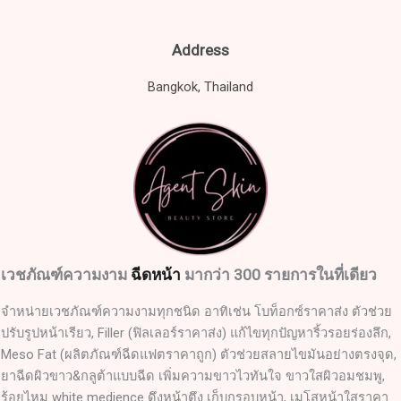
Address
Bangkok, Thailand
เวชภัณฑ์ความงาม
ฉีดหน้า
มากว่า 300 รายการในที่เดียว
จำหน่ายเวชภัณฑ์ความงามทุกชนิด อาทิเช่น โบท็อกซ์ราคาส่ง ตัวช่วย
ปรับรูปหน้าเรียว, Filler (ฟิลเลอร์ราคาส่ง) แก้ไขทุกปัญหาริ้วรอยร่องลึก,
Meso Fat (ผลิตภัณฑ์ฉีดแฟตราคาถูก) ตัวช่วยสลายไขมันอย่างตรงจุด,
ยาฉีดผิวขาว&กลูต้าแบบฉีด เพิ่มความขาวไวทันใจ ขาวใสผิวอมชมพู,
ร้อยไหม white medience ดึงหน้าตึง เก็บกรอบหน้า, เมโสหน้าใสราคา