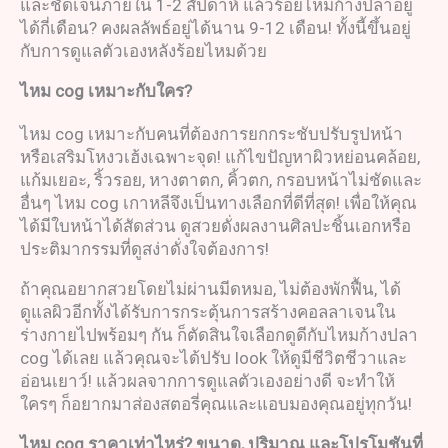
และชัดเจนภายใน 1-2 สัปดาห์ แล้วร้อยไหมก้างปลาอยู่
ได้กี่เดือน? คงผลลัพธ์อยู่ได้นาน 9-12 เดือน! ทั้งนี้ขึ้นอยู่
กับการดูแลตัวเองหลังร้อยไหมด้วย
ไหม
cog
เหมาะกับใคร
?
ไหม cog เหมาะกับคนที่ต้องการยกกระชับปรับรูปหน้า
หรือเสริมโหงวเฮ้งเฉพาะจุด! แก้ไขปัญหาผิวหย่อนคล้อย,
แก้มเยอะ, ริ้วรอย, หางตาตก, คิ้วตก, กรอบหน้าไม่ชัดและ
อื่นๆ ไหม cog เกาหลีจึงเป็นทางเลือกที่ดีที่สุด! เพื่อให้คุณ
ได้มีใบหน้าได้สัดส่วน ดูสวยดั่งผลงานศิลปะชิ้นเอกหรือ
ประติมากรรมที่ดูสง่าดั่งใจต้องการ!
ถ้าคุณอยากสวยโดยไม่ผ่านมีดหมอ, ไม่ต้องพักฟื้น, ได้
ดูแลผิวอีกทั้งได้รับการกระตุ้นการสร้างคอลลาเจนใน
ร่างกายไปพร้อมๆ กัน ก็ตัดสินใจเลือกดูดีกับไหมก้างปลา
cog ได้เลย แล้วคุณจะได้ปรับ look ให้ดูมีชีวิตชีวาและ
อ่อนเยาว์! แล้วผลจากการดูแลตัวเองอย่างดี จะทำให้
ใครๆ ก็อยากมาส่องสตอรี่คุณและแอบมองคุณอยู่ทุกวัน!
ไหม
cog
ราคา
เท่าไหร่
?
ขนาด
,
ปริมาณ และโปรโมชันที่