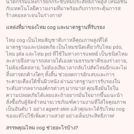
นวัตกรรมแห่งการยกกระชับที่มีประสิทธิภาพสูง! เหนือชั้น
กับเทคโนโลยีความงามที่มาพร้อมกับการกระตุ้นการส
ร้างคอลลาเจนในร่างกาย!
แหล่งที่มาของ
ไหม
cog
และมาตรฐานที่รับรอง
ไหม cog เป็นไหมสัญชาติเกาหลีคุณภาพสูงที่ได้
มาตรฐานและปลอดภัย เป็นไหมชนิดเดียวกับไหม pdo,
ไหม plla และไหม pcl ที่ใช้ในทางการแพทย์ เป็นชนิดไหม
ละลายจึงสามารถสลายได้เองตามธรรมชาติของร่างกาย,
ไม่ต้องฉีดสลาย, ไม่ต้องเสียเวลากลับไปตัดไหมอีกและไม่
ทิ้งสารตกค้างใดๆ ทั้งสิ้น ช่วยลดการอักเสบและการ
ระคายเคืองใต้ชั้นผิวหนัง ผ่านมาตรฐานการรับรองใน
ระดับสากลจากองค์กรต่างๆ มากมาย! คุณจึงมั่นใจใน
ความปลอดภัยได้เลยและถ้าอยากมั่นใจมากขึ้นแนะนำ
สั่งซื้อกับผู้จัดจำหน่ายเวชภัณฑ์ความงามที่ใส่ใจคุณภาพ
เป็นอันดับ 1 อย่าง agent-skin แล้วคุณจะได้รับไหม cog
ของแท้ไปใช้เพิ่มความสวย! อย่างเต็มประสิทธิภาพ!
สรรพคุณ
ไหม
cog
ช่วยอะไรบ้าง
?