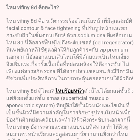
ไหม
vifiny 8d
คืออะไร
?
ไหม vifiny 8d คือ นวัตกรรมร้อยไหมใบหน้าที่มีคุณสมบัติ
facial contour & face tightening ที่ปรับรูปหน้าและยก
กระชับผิวในขั้นตอนเดียว! ด้วย sodium dna ที่เคลือบบน
ไหม 8d นี่คือสารฟื้นฟูไปถึงระดับเซลล์ (cell regenerator)
ที่แพทย์เกาหลีใช้ดูแลผิวให้กับลูกค้าระดับ vip premium
นอกจากนี้ยังออกแบบเส้นไหมให้มีลักษณะเป็นไหมเงี่ยง
จึงเพิ่มแรงเกี่ยวรั้งเนื้อเยื่อที่หย่อนคล้อยให้ตึงกระชับ! ไม่
เพียงแค่สารสกัด xdna ที่ได้จากปลาแซลมอน ยังมีวิตามิน
ซีช่วยเพิ่มประสิทธิภาพในการกระตุ้นคอลลาเจนใต้ผิวอีก!
ไหม vifiny 8d ดีไหม?
ไหมร้อยหน้า
ตัวนี้ไม่ได้ยกแค่ชั้นผิว
แต่ยังยกตั้งแต่ชั้น smas (superficial musculo
aponeurotic system) ที่อยู่ลึกใต้ชั้นผิวหนังและไขมัน ที่
เป็นชั้นผิวที่มีความสำคัญในการรักษารูปทรงใบหน้าเพื่อ
ป้องกันผิวหย่อนคล้อยและทำให้ผิวตึงกระชับ! นอกจากนี้
ไหม vifiny ยังกระจายแรงยกแบบรอบทิศทาง ทำให้ผิวดู
สมมาตร, หน้าเรียวและดูอ่อนเยาว์ยาวนานยิ่งกว่าไหม