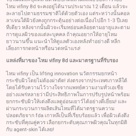
ไหม vifiny 8d จะคงอยู่ได้นานประมาณ 12 เดือน แล้วจะ
ละลายไปตามธรรมชาติได้ด้วยตัวเอง แต่ระหว่างนั้นคอล
ลาเจนใต้ผิวยังคงถูกกระตุ้นอย่างต่อเนื่องไปอีก 1-3 ปีเลย
ทีเดียว หลังจากนั้นผิวจะเริ่มหย่อนคล้อยตามอายุและตาม
การดูแลผิวของแต่ละบุคคล ถ้าคุณอยากให้อายุไหม
ยาวนานขึ้น แนะนำให้ดูแลตัวเองหลังทำอย่างดี หลีก
เลี่ยงการกดหน้าหรือนวดหน้าแรง!
แหล่งที่มาของ
ไหม
vifiny 8d
และมาตรฐานที่รับรอง
ไหม vifiny เป็น lifting innovation นวัตกรรมยกหน้า
กระชับผิวโดยไม่ต้องผ่าตัด! ส่งตรงจากประเทศเกาหลีใต้
โดยได้รับความไว้วางใจจากแพทย์ความงามทั่วเอเชีย
อย่างแพร่หลายว่ามีประสิทธิภาพในการปรับรูปหน้าพร้อม
ยกกระชับผิวให้เต่งตึงแลดูอ่อนเยาว์ได้อย่างดีเยี่ยม! และ
ผ่านกระบวนการผลิตเส้นไหมที่ได้มาตรฐานความ
ปลอดภัยจาก fda เกาหลีเป็นที่เรียบร้อยแล้ว เพื่อผิวเด้งตึง
กระชับที่คุณคู่ควร เลือกยกระดับคุณภาพผิวคุณในทุกมิติ
กับ agent-skin ได้เลย!