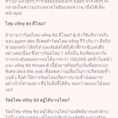
ทั่วไป! แล้วทุกๆ การเหลือบมองเล็กๆ น้อยๆ จากใครๆ จะ
กลายเป็นความประหลาดใจอันแสนหวาน เมื่อได้เห็น
หน้าคุณ!
ไหม
vifiny 8d
ดีไหม
?
ถ้าถามว่าร้อยไหม vifiny 8d ดีไหม? ผู้เข้าใช้บริการจริง
ของ agent-skin ที่เคยทำร้อยไหม vifiny รีวิวกันว่า ดีจริง!
ช่วยยกหน้าได้จริง! และสัมผัสได้ถึงผิวที่กระชับเต่งตึง
อย่างต่อเนื่อง ซึ่งการร้อยไหม 1 ครั้งนั้น ยังเทียบเท่ากับ
การกระตุ้นคอลลาเจนได้มากกว่า 100,000 จุดทั่วใบหน้า
และ vifiny 8d thread ตัวนี้ยังมาพร้อมกับเข็มที่ออกแบบ
พิเศษ ultra thin wall เพื่อลดความเสี่ยงในการเกิดรอยช้ำ
บนผิว จึงทำให้การร้อยไหมเกิดการบวมช้ำน้อยมาก!
อย่างไรก็ตามอย่าเชื่อในสิ่งที่ได้ยิน จนกว่าคุณจะได้ลอง
เอง!
ร้อยไหม
vifiny 8d
อยู่ได้นานไหม
?
ร้อยไหม vifiny 8d อยู่ได้นานไหม? ผลลัพธ์อาจแตกต่าง
ไปในแต่ละบุคคล แต่โดยปกติแล้วผลลัพธ์ของการร้อย