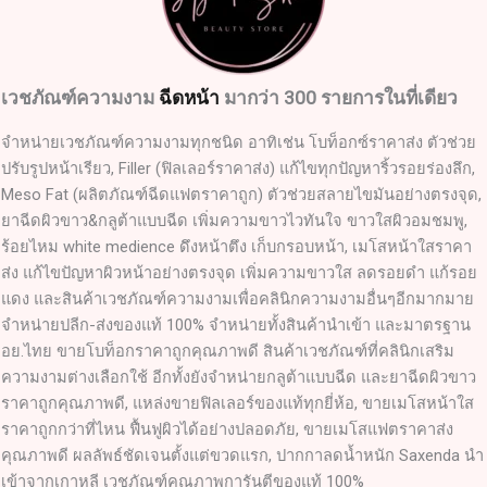
เวชภัณฑ์ความงาม
ฉีดหน้า
มากว่า 300 รายการในที่เดียว
จำหน่ายเวชภัณฑ์ความงามทุกชนิด อาทิเช่น โบท็อกซ์ราคาส่ง ตัวช่วย
ปรับรูปหน้าเรียว, Filler (ฟิลเลอร์ราคาส่ง) แก้ไขทุกปัญหาริ้วรอยร่องลึก,
Meso Fat (ผลิตภัณฑ์ฉีดแฟตราคาถูก) ตัวช่วยสลายไขมันอย่างตรงจุด,
ยาฉีดผิวขาว&กลูต้าแบบฉีด เพิ่มความขาวไวทันใจ ขาวใสผิวอมชมพู,
ร้อยไหม white medience ดึงหน้าตึง เก็บกรอบหน้า, เมโสหน้าใสราคา
ส่ง แก้ไขปัญหาผิวหน้าอย่างตรงจุด เพิ่มความขาวใส ลดรอยดำ แก้รอย
แดง และสินค้าเวชภัณฑ์ความงามเพื่อคลินิกความงามอื่นๆอีกมากมาย
จำหน่ายปลีก-ส่งของแท้ 100% จำหน่ายทั้งสินค้านำเข้า และมาตรฐาน
อย.ไทย ขายโบท็อกราคาถูกคุณภาพดี สินค้าเวชภัณฑ์ที่คลินิกเสริม
ความงามต่างเลือกใช้ อีกทั้งยังจำหน่ายกลูต้าแบบฉีด และยาฉีดผิวขาว
ราคาถูกคุณภาพดี, แหล่งขายฟิลเลอร์ของแท้ทุกยี่ห้อ, ขายเมโสหน้าใส
ราคาถูกกว่าที่ไหน ฟื้นฟูผิวได้อย่างปลอดภัย, ขายเมโสแฟตราคาส่ง
คุณภาพดี ผลลัพธ์ชัดเจนตั้งแต่ขวดแรก, ปากกาลดน้ำหนัก Saxenda นำ
เข้าจากเกาหลี เวชภัณฑ์คุณภาพการันตีของแท้ 100%