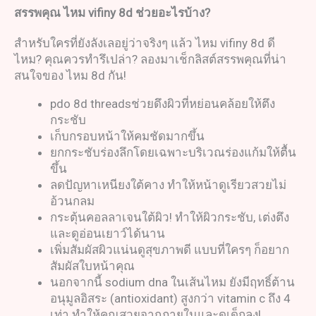
สรรพคุณ
ไหม
vifiny 8d
ช่วยอะไรบ้าง
?
สำหรับใครที่ยังลังเลอยู่ว่าจริงๆ แล้ว ไหม vifiny 8d ดี
ไหม? คุณควรทำรึเปล่า? ลองมาเช็กลิสต์สรรพคุณที่น่า
สนใจของ ไหม 8d กัน!
pdo 8d threadsช่วยดึงผิวที่หย่อนคล้อยให้ตึง
กระชับ
เก็บกรอบหน้าให้คมชัดมากขึ้น
ยกกระชับร่องลึกโดยเฉพาะบริเวณร่องแก้มให้ตื้น
ขึ้น
ลดปัญหาเหนียงใต้คาง ทำให้หน้าดูเรียวสวยไม่
อ้วนกลม
กระตุ้นคอลลาเจนใต้ผิว! ทำให้ผิวกระชับ, เต่งตึง
และดูอ่อนเยาว์ได้นาน
เพิ่มสัมผัสผิวแน่นดูสุขภาพดี แบบที่ใครๆ ก็อยาก
สัมผัสใบหน้าคุณ
นอกจากนี้ sodium dna ในเส้นไหม ยังมีฤทธิ์ต้าน
อนุมูลอิสระ (antioxidant) สูงกว่า vitamin c ถึง 4
เท่า ทำให้คุณสวยจากภายในและดูเด็กลง!