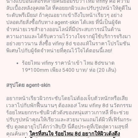
นางแบบอินเตอร์หลายคนยอมรับว่าไหม vifiny คือ ความ
ลับเบื้องหลังลุคสดใส ที่คอยยกผิวและปรับรูปหน้าให้ดูดีใน
ระดับพรีเมียม! ถ้าคุณอยากเข้าถึงใบหน้าเรียวๆ อย่าง
ปลอดภัยสั่งซื้อกับทาง agent-skin ได้เลย ที่นี่เป็นผู้จัด
จำหน่ายเวชสำอางออนไลน์ที่มีประสบการณ์ในด้าน
ความงามและได้รับความไว้วางใจจากผู้ใช้บริการจริงมา
อย่างยาวนาน สั่งซื้อ vifiny 8d ของแท้ในราคาโปรโมชัน
พิเศษไปกับผู้จัดจำหน่ายที่คุณไว้ใจได้ตอนนี้เลย!
ร้อยไหม vifiny ราคานำเข้า ไหม 8dขนาด
19*100mm เพียง 5400 บาท/ ห่อ (20 เส้น)
สรุปโดย
agent-skin
อยากหน้าเรียวผิวกระชับโดยไม่ต้องเจ็บตัวหนักหรือเสีย
เวลาไปกับพักฟื้นนานๆ ต้องลอง! ไหม vifiny 8d นวัตกรรม
ร้อยไหมยกกระชับผิวตัวดังของหนุ่มสาวเกาหลี ที่จะช่วย
ปรับรูปหน้าคุณให้เรียวและสวยนานแถมได้ผิวที่เฟิร์มกระ
ชับ ดูลดอายุไปได้กว่าสิบปี! นี่คือประตูที่เปิดสู่ความสุขที่
คุณค้นหา
ใครที่สนใจ ร้อยไหม 8d อยากให้ผิวเด้งตึง