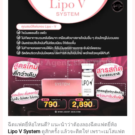
ฉีดแฟตยี่ห้อไหนดี? แนะนำว่าต้องลองฉีดแฟตยี่ห้อ
Lipo V System
ดูสักครั้ง แล้วจะติดใจ! เพราะเมโสแฟต