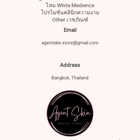
ไหม White Medience
โปรโมชั่นคลินิกความงาม
Other เวชภัณฑ์
Email
agentskin.store@gmail.com
Address
Bangkok, Thailand