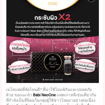
เมโสแฟตยี่ห้อไหนดี? ที่น่าใช้ไม่แพ้กันและปลอดภัย
ด้วย ขอแนะนำ
Babi NeoOne
แฟตเกาหลีเช่นเดียวกัน
ที่กำลังเป็นที่นิยมในกลุ่มผู้ใช้ชาวไทยมาอย่างต่อเนื่อง