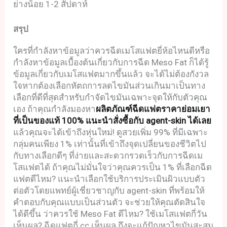
ย่างน้อย 1-2 สัปดาห์
สรุป
ใครที่กำลังหาข้อมูลว่าควรฉีดเมโสแฟตยี่ห้อไหนดีหรือ
กำลังหาข้อมูลเบื้องต้นเกี่ยวกับการฉีด Meso Fat ก็ได้รู้
ข้อมูลเกี่ยวกับเมโสแฟตมากขึ้นแล้ว จะได้ไม่ต้องกังวล
ใจหากต้องเลือกหัตถการลดไขมันส่วนเกินมาเป็นทาง
เลือกที่ดีที่สุดสำหรับกำจัดไขมันเฉพาะจุดให้กับตัวคุณ
เอง ถ้าคุณกำลังมองหา
ผลิตภัณฑ์ฉีดแฟตราคาย่อมเยา
ที่เป็นของแท้ 100% แนะนำสั่งซื้อกับ agent-skin ได้เลย
แล้วคุณจะได้เข้าถึงหุ่นใหม่! ดูสวยเพิ่ม 99% ที่มีเฉพาะ
กลุ่มคนเพียง 1% เท่านั้นที่เข้าถึงจุดเปลี่ยนของชีวิตไป
กับทางเลือกดีๆ ที่ง่ายและสะดวกรวดเร็วกับการฉีดเม
โสแฟตได้ ถ้าคุณไม่มั่นใจว่าคุณควรเป็น 1% ที่เลือกฉีด
แฟตดีไหม? แนะนำเลือกใช้บริการประเมินผิวแบบตัว
ต่อตัวโดยแพทย์ผู้เชี่ยวชาญกับ agent-skin ที่พร้อมให้
คำตอบกับคุณแบบเป็นส่วนตัว จะช่วยให้คุณตัดสินใจ
ได้ดีขึ้น ว่าควรใช้ Meso Fat ดีไหม? ใช้เมโสแฟตกี่วัน
เห็นผล? ฉีดแฟตกี่ cc เห็นผล ถึงจะแก้ปัญหาไขมันสะสม