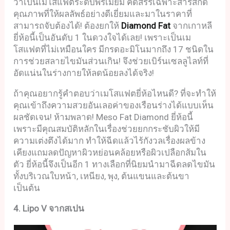
ว่าเป็นเมโสแฟตระดับพรีเมียม คัดสรรเฉพาะสารสกัด
คุณภาพที่ให้ผลลัพธ์อย่างดีเยี่ยมและมาในราคาที่
สามารถจับต้องได้! ต้องยกให้
Diamond Fat
จากเกาหลี
ยี่ห้อนี้เป็นอันดับ 1 ในดวงใจได้เลย! เพราะเป็นเม
โสแฟตที่ไม่เหมือนใคร มีกรดอะมิโนมากถึง 17 ชนิดใน
การช่วยสลายไขมันส่วนเกิน! จึงช่วยเบิร์นเซลลูไลท์ที่
อัดแน่นในร่างกายให้ลดน้อยลงได้จริง!
ถ้าคุณอยากรู้คำตอบว่าเมโสแฟตยี่ห้อไหนดี? ที่จะทำให้
คุณเข้าถึงความสวยอันเลอค่าของเรือนร่างได้แบบเห็น
ผลชัดเจน! ห้ามพลาด! Meso Fat Diamond ยี่ห้อนี้
เพราะมีคุณสมบัติหลักในเรื่องช่วยยกกระชับผิวให้มี
ความเต่งตึงได้มาก ทำให้ฉีดแล้วไร้กังวลเรื่องผลข้าง
เคียงแถมลดปัญหาผิวหย่อนคล้อยหรือผิวเปลือกส้มใน
ตัว ยี่ห้อนี้จึงเป็นอีก 1 ทางเลือกที่นิยมนำมาฉีดลดไขมัน
ทั้งบริเวณใบหน้า, เหนียง, พุง, ต้นแขนและต้นขา
เป็นต้น
4. Lipo V จากสเปน