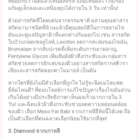
ที่ยอมรับว่าฉีดแล้วเห็นผลจริง! แถมเห็นผลไวในเรื่อง
แก้มดูเล็กลงและเหนียงยุบได้ภายใน 3 วัน เท่านั้น!
ด้วยสารสกัดที่โดดเด่นจากธรรมชาติ ผสานคุณค่าสาร
สกัดนานาชนิดที่ล้วนแล้วมีคุณสมบัติในการสลายไข
มันและดูแลปัญหาผิวที่แตกต่างกันออกไป เช่น สารสกัด
ใบบัวบกลดเซลลูไลท์, Lecithin ลดการสะสมของไขมัน,
Bromelain จากสับปะรดที่เพิ่มระดับการเผาผลาญ,
Pentylene Glycon เพิ่มสัมผัสผิวตึงกระชับและกลุ่มสาร
สกัดช่วยลดการอักเสบของผิวอย่างสารสกัดรากสคิวรา
เลียและสารสกัดดอกคาโมมายล์ เป็นต้น
หากใครที่ยังไม่มีตัวเลือกที่ถูกใจ ไม่รู้จะฉีดเมโสแฟต
ยี่ห้อไหนดี? ที่ตอบโจทย์การแก้ไขปัญหาเรื่องไขมันส่วน
เกินได้อย่างมีประสิทธิภาพ! เห็นผลเร็วมากภายใน 3
วัน! และฉีดแล้วผิวตึงกระชับช่วยลดความหย่อนคล้อย
ของผิว เลือก Meso Fat Babi จากเกาหลียี่ห้อนี้ได้เลย ถือ
เป็นตัวเลือกที่คนฉลาดเลือกนิยมใช้มากที่สุด!
3. Diamond จากเกาหลี