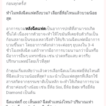
ก่อนทุกครั้ง!
ทำไมหลังฉีดแฟตถึงบวม? เลือกยี่ห้อไหนแล้วบวมน้อย
สุด
อาการบวม
หลังฉีดแฟต
เป็นอาการปกติที่สามารถเกิด
ขึ้นได้ เนื่องจากตัวยาจะทำให้ไขมันที่เคยจับตัวกันเป็น
ก้อนสลายเป็นของเหลวจึงทำให้บริเวณฉีดแฟตมีอาการ
บวมขึ้นมา โดยอาการดังกล่าวจะค่อยๆ ยุบลงใน 3-4
ชั่วโมงหลังฉีด แต่ถ้าหากมีอาการบวมนานกว่านั้นหรือ
มีอาการอื่นๆ แทรกซ้อน เช่น ปวดหรือแสบ ควรรีบ
ปรึกษาแพทย์โดยเร็วที่สุด!
ถ้าคุณเริ่มสงสัยว่าแล้วควรเลือกฉีดเมโสแฟตยี่ห้อไหนดี
ที่ฉีดแล้วบวมน้อยที่สุด? แนะนำเป็นแฟตสูตรที่เลือกใช้
สารสกัดจากธรรมชาติเป็นหลัก จะทำให้เกิดอาการบวม
ตัวยาค่อนข้างน้อย เช่น ยี่ห้อ Sisi, ยี่ห้อ Babi หรือยี่ห้อ
Diamond เป็นต้น
ฉีดแฟตกี่ cc เห็นผล? ฉีดตำแหน่งไหน? ปริมาณเท่า