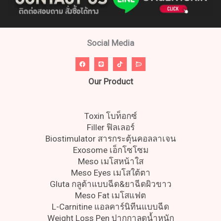
Social Media
Our Product
Toxin โบท็อกซ์
Filler ฟิลเลอร์
Biostimulator สารกระตุ้นคอลลาเจน
Exosome เอ็กโซโซม
Meso เมโสหน้าใส
Meso Eyes เมโสใต้ตา
Gluta กลูต้าแบบฉีด&ยาฉีดผิวขาว
Meso Fat เมโสแฟต
L-Carnitine แอลคาร์นิทีนแบบฉีด
Weight Loss Pen ปากกาลดน้ำหนัก