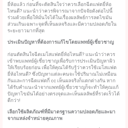
ยี่ห้อแล้ว ก่อนที่จะตัดสินใจว่าควรเลือกฉีดแฟตยี่ห้อ
ไหนดี? แนะนำว่าควรพิจารณาจากปัจจัยดังต่อไปนี้
ร่วมด้วยเพื่อให้มั่นใจได้ในเรื่องผลลัพธ์การลดไขมัน
ส่วนเกินเฉพาะจุดที่เห็นผลจริงและมีความปลอดภัยใน
ระยะยาวมากที่สุด
ประเมินปัญหาที่ต้องการแก้ไขโดยแพทย์ผู้เชี่ยวชาญ
ก่อนตัดสินใจฉีดเมโสแฟตยี่ห้อไหนดี? แนะนำว่าควร
เข้าพบแพทย์ผู้เชี่ยวชาญเพื่อรับการประเมินปัญหาผิว
ให้เรียบร้อยก่อน เพื่อให้คุณได้รับรู้ว่าควรใช้เมโสแฟต
ยี่ห้อไหนดี? ซึ่งปัญหาแต่ละคนจะใช้ปริมาณไม่เหมือน
กันและการฉีดแฟตกี่ cc เห็นผลจริงก็แตกต่างกัน หาก
ได้รับคำแนะนำจากแพทย์ผู้เชี่ยวชาญก็จะทำให้คุณแก้
ปัญหาไขมันได้อย่างตรงจุดและเห็นผลลัพธ์ที่รวดเร็วได้
ดีกว่า!
เลือกใช้ผลิตภัณฑ์ที่มีมาตรฐานความปลอดภัยและมา
จากแหล่งจำหน่ายคุณภาพ