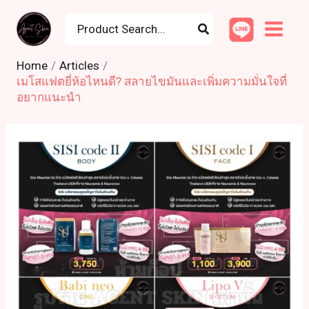
Skip
Search
to
for:
content
Home
Articles
เมโสแฟตยี่ห้อไหนดี? สลายไขมันและเพิ่มความมั่นใจที่
อยากแนะนำ