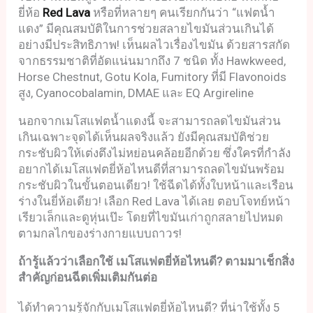
ยี่ห้อ
Red Lava
หรือที่หลายๆ คนเรียกกันว่า “แฟตน้ำ
แดง” มีคุณสมบัติในการช่วยสลายไขมันส่วนเกินได้
อย่างมีประสิทธิภาพ! เห็นผลไวเรื่องไขมัน ด้วยสารสกัด
จากธรรมชาติที่อัดแน่นมากถึง 7 ชนิด ทั้ง Hawkweed,
Horse Chestnut, Gotu Kola, Fumitory ที่มี Flavonoids
สูง, Cyanocobalamin, DMAE และ EQ Argireline
นอกจากเมโสแฟตน้ำแดงนี้ จะสามารถลดไขมันส่วน
เกินเฉพาะจุดได้เห็นผลจริงแล้ว ยังมีคุณสมบัติช่วย
กระชับผิวให้เต่งตึงไม่หย่อนคล้อยอีกด้วย ซึ่งใครที่กำลัง
อยากได้เมโสแฟตยี่ห้อไหนดีที่สามารถลดไขมันพร้อม
กระชับผิวในขั้นตอนเดียว! ใช้ฉีดได้ทั้งใบหน้าและเรือน
ร่างในยี่ห้อเดียว! เลือก Red Lava ได้เลย ตอบโจทย์หน้า
เรียวเล็กและดูหุ่นเป๊ะ โดยที่ไขมันเก่าถูกสลายไปหมด
ตามกลไกของร่างกายแบบถาวร!
ถ้ารู้แล้วว่าเลือกใช้ เมโสแฟตยี่ห้อไหนดี? ตามมาเช็กสิ่ง
สำคัญก่อนฉีดเพิ่มเติมกันต่อ
ได้ทำความรู้จักกับเมโสแฟตยี่ห้อไหนดี? ที่น่าใช้ทั้ง 5