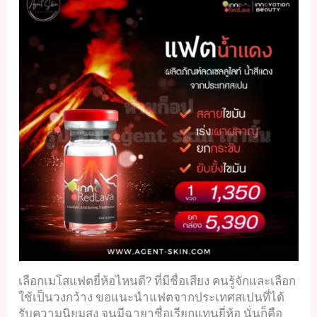
เลือกเมโสแฟตยี่ห้อไหนดี? ที่มีชื่อเสียง คนรู้จักและเลือก
ใช้เป็นวงกว้าง ขอแนะนำแฟตจากประเทศสเปนที่ได้
รับความนิยมสูง จนมีฉายาชื่อเรียกแทนยี่ห้อ นั่นก็คือ