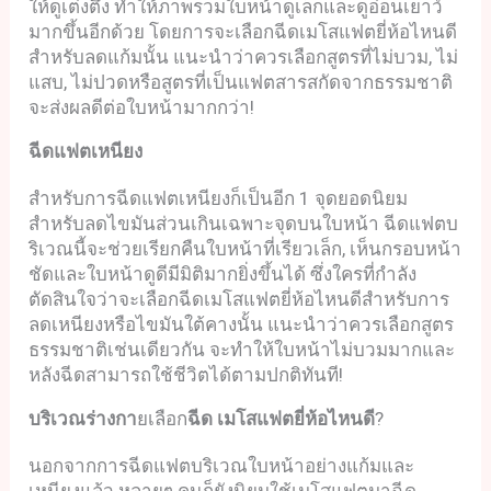
ให้ดูเต่งตึง ทำให้ภาพรวมใบหน้าดูเล็กและดูอ่อนเยาว์
มากขึ้นอีกด้วย โดยการจะเลือกฉีดเมโสแฟตยี่ห้อไหนดี
สำหรับลดแก้มนั้น แนะนำว่าควรเลือกสูตรที่ไม่บวม, ไม่
แสบ, ไม่ปวดหรือสูตรที่เป็นแฟตสารสกัดจากธรรมชาติ
จะส่งผลดีต่อใบหน้ามากกว่า!
ฉีดแฟตเหนียง
สำหรับการฉีดแฟตเหนียงก็เป็นอีก 1 จุดยอดนิยม
สำหรับลดไขมันส่วนเกินเฉพาะจุดบนใบหน้า ฉีดแฟตบ
ริเวณนี้จะช่วยเรียกคืนใบหน้าที่เรียวเล็ก, เห็นกรอบหน้า
ชัดและใบหน้าดูดีมีมิติมากยิ่งขึ้นได้ ซึ่งใครที่กำลัง
ตัดสินใจว่าจะเลือกฉีดเมโสแฟตยี่ห้อไหนดีสำหรับการ
ลดเหนียงหรือไขมันใต้คางนั้น แนะนำว่าควรเลือกสูตร
ธรรมชาติเช่นเดียวกัน จะทำให้ใบหน้าไม่บวมมากและ
หลังฉีดสามารถใช้ชีวิตได้ตามปกติทันที!
บริเวณร่างกา
ยเลือก
ฉีด เมโสแฟตยี่ห้อไหนดี
?
นอกจากการฉีดแฟตบริเวณใบหน้าอย่างแก้มและ
เหนียงแล้ว หลายๆ คนก็ยังนิยมใช้เมโสแฟตมาฉีด