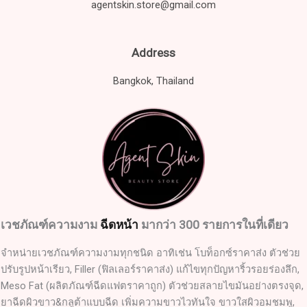
agentskin.store@gmail.com
Address
Bangkok, Thailand
เวชภัณฑ์ความงาม
ฉีดหน้า
มากว่า 300 รายการในที่เดียว
จำหน่ายเวชภัณฑ์ความงามทุกชนิด อาทิเช่น โบท็อกซ์ราคาส่ง ตัวช่วย
ปรับรูปหน้าเรียว, Filler (ฟิลเลอร์ราคาส่ง) แก้ไขทุกปัญหาริ้วรอยร่องลึก,
Meso Fat (ผลิตภัณฑ์ฉีดแฟตราคาถูก) ตัวช่วยสลายไขมันอย่างตรงจุด,
ยาฉีดผิวขาว&กลูต้าแบบฉีด เพิ่มความขาวไวทันใจ ขาวใสผิวอมชมพู,