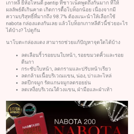
เกาหลี ยี่ห้อไหนดี pantip ที่ชาวเน็ตพูดถึงกันมาก ที่ให้
ผลลัพธ์ดีเกินคาด เกิดการดื้อโบท็อกน้อย เนื่องจากมี
ความบริสุทธิ์ที่มากถึง 98.7% ต้องแนะนำให้เลือกใช้
nabota กล่องแดงกันเลย แล้วโบท็อกเกาหลีตัวนี้ช่วยอะไร
ได้บ้าง? ไปดูกัน
นาโบตะกล่องแดง สามารถช่วยแก้ปัญหาจุดใดได้บ้าง
ลดเลือนริ้วรอยบนใบหน้า, รอยขมวดคิ้วและรอย
ตีนกา
กระชับใบหน้า, ลดกรามและปรับหน้าเรียว
ลดกล้ามเนื้อบริเวณแขน, น่อง, บ่าและไหล่
ลดปีกจมูก รัดแกนจมูกลดรอยย่น
ลดเหงื่อบริเวณใต้วงแขน, ฝ่ามือและฝ่าเท้า