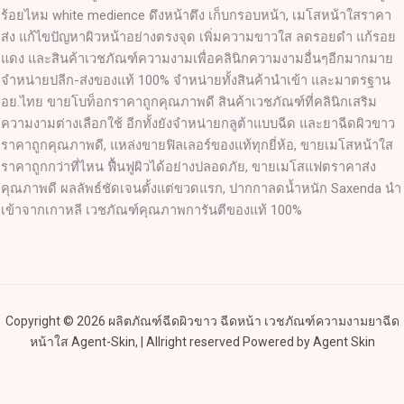
ร้อยไหม white medience ดึงหน้าตึง เก็บกรอบหน้า, เมโสหน้าใสราคา
ส่ง แก้ไขปัญหาผิวหน้าอย่างตรงจุด เพิ่มความขาวใส ลดรอยดำ แก้รอย
แดง และสินค้าเวชภัณฑ์ความงามเพื่อคลินิกความงามอื่นๆอีกมากมาย
จำหน่ายปลีก-ส่งของแท้ 100% จำหน่ายทั้งสินค้านำเข้า และมาตรฐาน
อย.ไทย ขายโบท็อกราคาถูกคุณภาพดี สินค้าเวชภัณฑ์ที่คลินิกเสริม
ความงามต่างเลือกใช้ อีกทั้งยังจำหน่ายกลูต้าแบบฉีด และยาฉีดผิวขาว
ราคาถูกคุณภาพดี, แหล่งขายฟิลเลอร์ของแท้ทุกยี่ห้อ, ขายเมโสหน้าใส
ราคาถูกกว่าที่ไหน ฟื้นฟูผิวได้อย่างปลอดภัย, ขายเมโสแฟตราคาส่ง
คุณภาพดี ผลลัพธ์ชัดเจนตั้งแต่ขวดแรก, ปากกาลดน้ำหนัก Saxenda นำ
เข้าจากเกาหลี เวชภัณฑ์คุณภาพการันตีของแท้ 100%
Copyright © 2026 ผลิตภัณฑ์ฉีดผิวขาว ฉีดหน้า เวชภัณฑ์ความงามยาฉีด
หน้าใส Agent-Skin, | Allright reserved Powered by Agent Skin