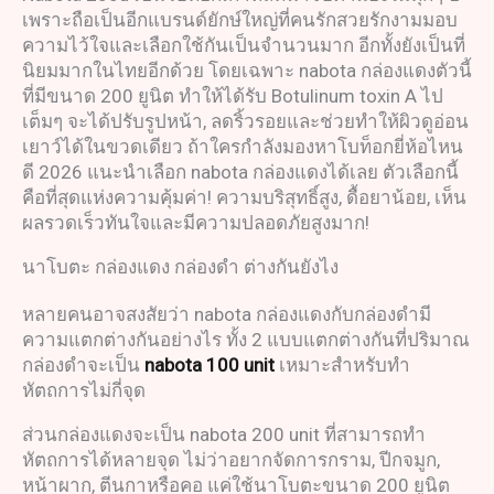
เพราะถือเป็นอีกแบรนด์ยักษ์ใหญ่ที่คนรักสวยรักงามมอบ
ความไว้ใจและเลือกใช้กันเป็นจำนวนมาก อีกทั้งยังเป็นที่
นิยมมากในไทยอีกด้วย โดยเฉพาะ nabota กล่องแดงตัวนี้
ที่มีขนาด 200 ยูนิต ทำให้ได้รับ Botulinum toxin A ไป
เต็มๆ จะได้ปรับรูปหน้า, ลดริ้วรอยและช่วยทำให้ผิวดูอ่อน
เยาว์ได้ในขวดเดียว ถ้าใครกำลังมองหาโบท็อกยี่ห้อไหน
ดี 2026 แนะนำเลือก nabota กล่องแดงได้เลย ตัวเลือกนี้
คือที่สุดแห่งความคุ้มค่า! ความบริสุทธิ์สูง, ดื้อยาน้อย, เห็น
ผลรวดเร็วทันใจและมีความปลอดภัยสูงมาก!
นาโบตะ กล่องแดง กล่องดํา ต่างกันยังไง
หลายคนอาจสงสัยว่า nabota กล่องแดงกับกล่องดำมี
ความแตกต่างกันอย่างไร ทั้ง 2 แบบแตกต่างกันที่ปริมาณ
กล่องดำจะเป็น
nabota 100 unit
เหมาะสำหรับทำ
หัตถการไม่กี่จุด
ส่วนกล่องแดงจะเป็น nabota 200 unit ที่สามารถทำ
หัตถการได้หลายจุด ไม่ว่าอยากจัดการกราม, ปีกจมูก,
หน้าผาก, ตีนกาหรือคอ แค่ใช้นาโบตะขนาด 200 ยูนิต