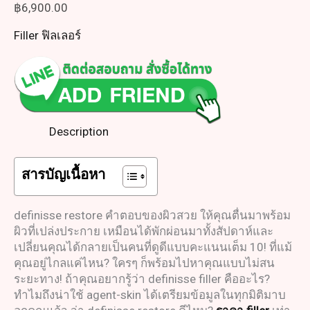
฿
6,900.00
Filler ฟิลเลอร์
Description
สารบัญเนื้อหา
definisse restore คำตอบของผิวสวย ให้คุณตื่นมาพร้อม
ผิวที่เปล่งประกาย เหมือนได้พักผ่อนมาทั้งสัปดาห์และ
เปลี่ยนคุณได้กลายเป็นคนที่ดูดีแบบคะแนนเต็ม 10! ที่แม้
คุณอยู่ไกลแค่ไหน? ใครๆ ก็พร้อมไปหาคุณแบบไม่สน
ระยะทาง! ถ้าคุณอยากรู้ว่า definisse filler คืออะไร?
ทำไมถึงน่าใช้ agent-skin ได้เตรียมข้อมูลในทุกมิติมาบ