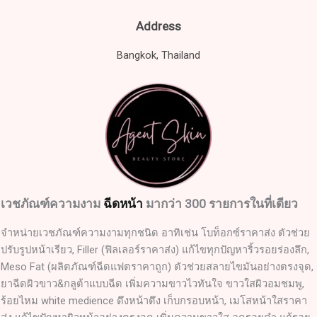
Address
Bangkok, Thailand
เวชภัณฑ์ความงาม
ฉีดหน้า
มากว่า 300 รายการในที่เดียว
จำหน่ายเวชภัณฑ์ความงามทุกชนิด อาทิเช่น โบท็อกซ์ราคาส่ง ตัวช่วย
ปรับรูปหน้าเรียว, Filler (ฟิลเลอร์ราคาส่ง) แก้ไขทุกปัญหาริ้วรอยร่องลึก,
Meso Fat (ผลิตภัณฑ์ฉีดแฟตราคาถูก) ตัวช่วยสลายไขมันอย่างตรงจุด,
ยาฉีดผิวขาว&กลูต้าแบบฉีด เพิ่มความขาวไวทันใจ ขาวใสผิวอมชมพู,
ร้อยไหม white medience ดึงหน้าตึง เก็บกรอบหน้า, เมโสหน้าใสราคา