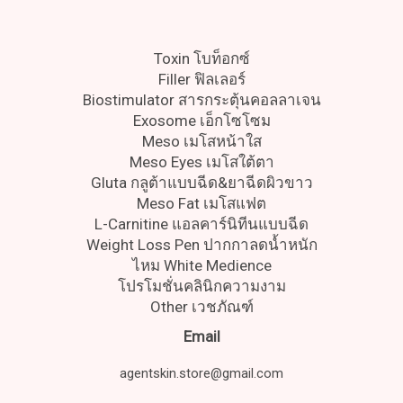
Toxin โบท็อกซ์
Filler ฟิลเลอร์
Biostimulator สารกระตุ้นคอลลาเจน
Exosome เอ็กโซโซม
Meso เมโสหน้าใส
Meso Eyes เมโสใต้ตา
Gluta กลูต้าแบบฉีด&ยาฉีดผิวขาว
Meso Fat เมโสแฟต
L-Carnitine แอลคาร์นิทีนแบบฉีด
Weight Loss Pen ปากกาลดน้ำหนัก
ไหม White Medience
โปรโมชั่นคลินิกความงาม
Other เวชภัณฑ์
Email
agentskin.store@gmail.com