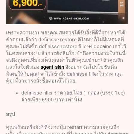
เพราะความงามของคุณ สมควรได้รับสิ่งที่ดีที่สุด! หากได้
คำตอบแล้วว่า definisse restore ดีไหม? ก็ไม่มีเหตุผลที่
คุณจะไม่สั่งซื้อ definisse restore filler+lidocaine เอาไว้
ในครอบครอง! แล้วการตัดสินใจเข้าถึงความงามในวันนี้
จะดึงดูดคนที่มองเห็นคุณค่าในตัวคุณเข้ามา! ถ้าคุณรัก
และใส่ใจตัวเอง
agent-skin
จึงอยากจัดโปรโมชันดีล
พิเศษให้กับคุณ! จะได้เข้าถึง definisse fillerในราคาสุด
คุ้ม! ที่สามารถสั่งซื้อตอนนี้ได้เลย!
definisse filler ราคาอย.ไทย 1 กล่อง (บรรจุ 1cc)
จ่ายเพียง 6900 บาท เท่านั้น!
สรุป
คุณพร้อมหรือยัง? ที่จะกดปุ่ม restart ความสวยคุณอีก
ครั้ง! เลือกยกระดับความงามที่ไม่ธรรมดาไปกับ definisse