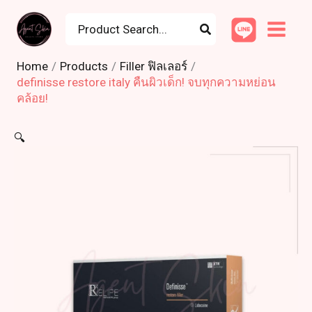
Skip
Search
to
for:
content
Home
Products
Filler ฟิลเลอร์
definisse restore italy คืนผิวเด็ก! จบทุกความหย่อน
คล้อย!
🔍