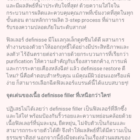
และมีผลลัพธ์ที่น่าประทับใจที่สุด! ด้วยความใส่ใจใน
กระบวนการผลิตและควบคุมคุณภาพที่เข้มงวดที่สุดในทุก
ขั้นตอน ตามหลักการผลิต 3-step process ที่ผ่านการ
รับรองความปลอดภัยในระดับสากล!
ฟิลเลอร์ definisse มีโมเลกุลเล็กดูดซึมได้ดี ผสานการ
ทำงานของตัวยาให้ออกฤทธิ์ได้อย่างมีประสิทธิภาพและ
ลงตัว! ไร้อันตรายต่อร่างกายด้วยกระบวนการที่เรียกว่า
purification ให้ความสำคัญกับเรื่องสารตกค้าง, การแพ้
และการระคายเคืองหลังฉีด! แล้ว definisse restore ดี
ไหม? นี่คือคำตอบสำหรับคุณ แม้คุณมีผิวอ่อนแอหรือแพ้
ง่าย ก็สามารถเลือกฉีดฟิลเลอร์แบรนด์นี้ได้แบบสบายๆ!
จุดเด่นของเนื้อ
definisse filler
ที่เหนือกว่าใคร
!
ปฏิเสธไม่ได้เลยว่า definisse filler เป็นฟิลเลอร์ที่ลึกซึ้ง
และใส่ใจ! พร้อมป้องกันริ้วรอยและความหย่อนคล้อยด้วย
เนื้อฟิลเลอร์ที่นุ่มละมุน, ยืดหยุ่น, ไม่จับตัวเป็นก้อนและ
สามารถกระจายตัวได้ดี! จึงทำให้ผลลัพธ์ที่ได้มีความเป็น
ธรรมชาติสูง! นอกจากนี้ยังมีจุดเด่นในเรื่องส่วนผสมของ