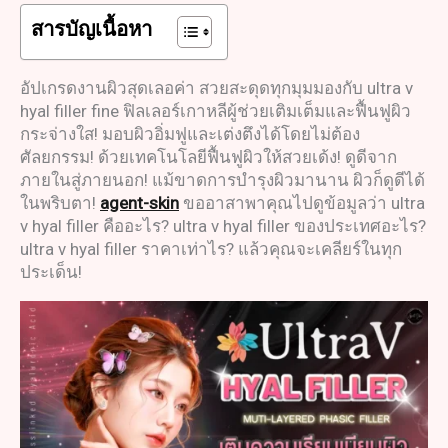
สารบัญเนื้อหา
อัปเกรดงานผิวสุดเลอค่า สวยสะดุดทุกมุมมองกับ ultra v
hyal filler fine ฟิลเลอร์เกาหลีผู้ช่วยเติมเต็มและฟื้นฟูผิว
กระจ่างใส! มอบผิวอิ่มฟูและเต่งตึงได้โดยไม่ต้อง
ศัลยกรรม! ด้วยเทคโนโลยีฟื้นฟูผิวให้สวยเด้ง! ดูดีจาก
ภายในสู่ภายนอก! แม้ขาดการบำรุงผิวมานาน ผิวก็ดูดีได้
ในพริบตา!
agent-skin
ขออาสาพาคุณไปดูข้อมูลว่า ultra
v hyal filler คืออะไร? ultra v hyal filler ของประเทศอะไร?
ultra v hyal filler ราคาเท่าไร? แล้วคุณจะเคลียร์ในทุก
ประเด็น!