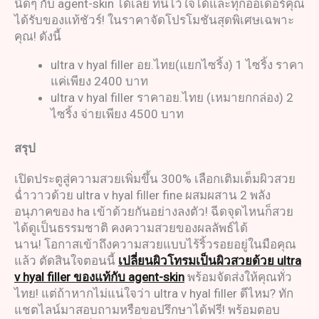
นิดๆ กับ agent-skin ได้เลย ที่นี่ไว้ใจได้และทุกออเดอร์คุณ
ได้รับของแท้ชัวร์! ในราคาจัดโปรโมชันสุดพิเศษเฉพาะ
คุณ! ดังนี้
ultra v hyal filler อย.ไทย(แยกไซริ้ง) 1 ไซริ้ง ราคา
แค่เพียง 2400 บาท
ultra v hyal filler ราคาอย.ไทย (เหมายกกล่อง) 2
ไซริ้ง จ่ายเพียง 4500 บาท
สรุป
เปิดประตูสู่ความสวยเพิ่มขึ้น 300% เลือกเติมเต็มผิวสวย
ฉ่ำวาวด้วย ultra v hyal filler fine ผสมผสาน 2 พลัง
อนุภาคของ ha เข้าด้วยกันอย่างลงตัว! ฉีดจุดไหนก็สวย
ได้ดูเป็นธรรมชาติ คงความสวยของผลลัพธ์ได้
นาน! โอกาสเข้าถึงความสวยแบบไร้ริ้วรอยอยู่ในมือคุณ
แล้ว ตัดสินใจตอนนี้
เปลี่ยนผิวโทรมเป็นผิวสวยด้วย ultra
v hyal filler ของแท้กับ agent-skin
พร้อมจัดส่งให้คุณทั่ว
ไทย! แต่ถ้าหากไม่แน่ใจว่า ultra v hyal filler ดีไหม? ทัก
แชตไลน์มาสอบถามหรือขอปรึกษาได้ฟรี! พร้อมตอบ