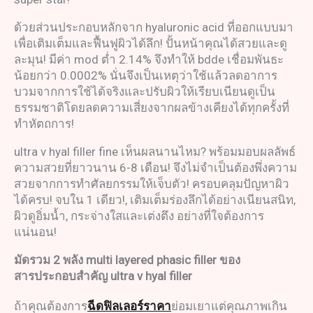
ด้วยส่วนประกอบหลักจาก hyaluronic acid ที่ออกแบบมา
เพื่อเติมเต็มและฟื้นฟูผิวได้ลึก! ปั้นหน้าคุณได้สวยและดู
ละมุน! มีค่า mod ต่ำ 2.14% จึงทำให้ bdde เชื่อมพันธะ
น้อยกว่า 0.0002% นั่นจึงเป็นเหตุว่าใช้แล้วลดอาการ
บวมจากการใช้ได้จริงและปรับผิวให้เรียบเนียนดูเป็น
ธรรมชาติโดยลดความเสี่ยงจากผลข้างเคียงได้ทุกครั้งที่
ทำหัตถการ!
ultra v hyal filler fine เห็นผลนานไหม? พร้อมมอบผลลัพธ์
ความสวยที่ยาวนาน 6-8 เดือน! จึงไม่จำเป็นต้องพึ่งความ
สวยจากการทำศัลยกรรมให้เจ็บตัว! ครอบคลุมปัญหาผิว
ได้ครบ! จบใน 1 เดียว!, เติมเต็มร่องลึกได้อย่างเนียนสนิท,
ผิวดูอิ่มน้ำ, กระจ่างใสและเต่งตึง อย่างที่ใจต้องการ
แน่นอน!
มัดรวม
2
พลัง
multi layered phasic filler
ของ
สารประกอบสำคัญ
ultra v hyal filler
ถ้าคุณต้องการ
ฉีดฟิลเลอร์ราคา
ย่อมเยาแต่คุณภาพเกิน