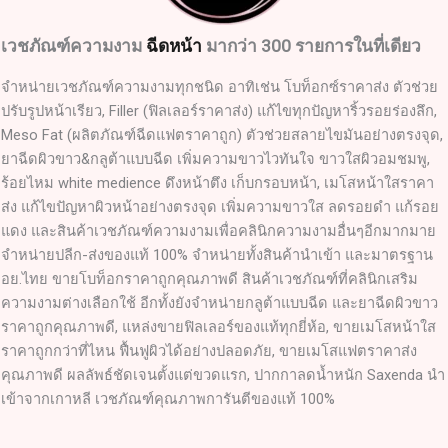
เวชภัณฑ์ความงาม
ฉีดหน้า
มากว่า 300 รายการในที่เดียว
จำหน่ายเวชภัณฑ์ความงามทุกชนิด อาทิเช่น โบท็อกซ์ราคาส่ง ตัวช่วย
ปรับรูปหน้าเรียว, Filler (ฟิลเลอร์ราคาส่ง) แก้ไขทุกปัญหาริ้วรอยร่องลึก,
Meso Fat (ผลิตภัณฑ์ฉีดแฟตราคาถูก) ตัวช่วยสลายไขมันอย่างตรงจุด,
ยาฉีดผิวขาว&กลูต้าแบบฉีด เพิ่มความขาวไวทันใจ ขาวใสผิวอมชมพู,
ร้อยไหม white medience ดึงหน้าตึง เก็บกรอบหน้า, เมโสหน้าใสราคา
ส่ง แก้ไขปัญหาผิวหน้าอย่างตรงจุด เพิ่มความขาวใส ลดรอยดำ แก้รอย
แดง และสินค้าเวชภัณฑ์ความงามเพื่อคลินิกความงามอื่นๆอีกมากมาย
จำหน่ายปลีก-ส่งของแท้ 100% จำหน่ายทั้งสินค้านำเข้า และมาตรฐาน
อย.ไทย ขายโบท็อกราคาถูกคุณภาพดี สินค้าเวชภัณฑ์ที่คลินิกเสริม
ความงามต่างเลือกใช้ อีกทั้งยังจำหน่ายกลูต้าแบบฉีด และยาฉีดผิวขาว
ราคาถูกคุณภาพดี, แหล่งขายฟิลเลอร์ของแท้ทุกยี่ห้อ, ขายเมโสหน้าใส
ราคาถูกกว่าที่ไหน ฟื้นฟูผิวได้อย่างปลอดภัย, ขายเมโสแฟตราคาส่ง
คุณภาพดี ผลลัพธ์ชัดเจนตั้งแต่ขวดแรก, ปากกาลดน้ำหนัก Saxenda นำ
เข้าจากเกาหลี เวชภัณฑ์คุณภาพการันตีของแท้ 100%