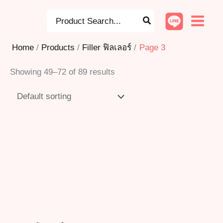
Skip
8
3
3
1
1
5
8
1
4
1
9
1
1
9
Search
to
for:
9
0
1
1
0
p
p
6
0
1
p
4
2
p
content
p
p
p
2
6
r
r
p
p
p
r
p
p
r
Home
Products
Filler ฟิลเลอร์
Page 3
r
r
r
p
p
o
o
r
r
r
o
r
r
o
Showing 49–72 of 89 results
o
o
o
r
r
d
d
o
o
o
d
o
o
d
d
d
d
o
o
u
u
d
d
d
u
d
d
u
u
u
u
d
d
c
c
u
u
u
c
u
u
c
c
c
c
u
u
t
t
c
c
c
t
c
c
t
t
t
t
c
c
s
s
t
t
t
s
t
t
s
s
s
s
t
t
s
s
s
s
s
s
s