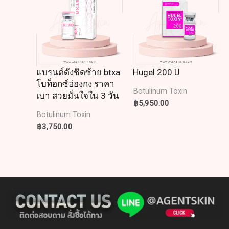
แบรนด์ดังชิดซ้าย btxa
Hugel 200 U
โบท็อกซ์ฮ่องกง ราคา
Botulinum Toxin
เบา สวยมั่นใจใน 3 วัน
฿
5,950.00
Botulinum Toxin
฿
3,750.00