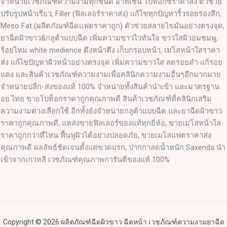
จำหน่ายเวชภัณฑ์ความงามทุกชนิด อาทิเช่น โบท็อกซ์ราคาส่ง ตัวช่วย
ปรับรูปหน้าเรียว, Filler (ฟิลเลอร์ราคาส่ง) แก้ไขทุกปัญหาริ้วรอยร่องลึก,
Meso Fat (ผลิตภัณฑ์ฉีดแฟตราคาถูก) ตัวช่วยสลายไขมันอย่างตรงจุด,
ยาฉีดผิวขาว&กลูต้าแบบฉีด เพิ่มความขาวไวทันใจ ขาวใสผิวอมชมพู,
ร้อยไหม white medience ดึงหน้าตึง เก็บกรอบหน้า, เมโสหน้าใสราคา
ส่ง แก้ไขปัญหาผิวหน้าอย่างตรงจุด เพิ่มความขาวใส ลดรอยดำ แก้รอย
แดง และสินค้าเวชภัณฑ์ความงามเพื่อคลินิกความงามอื่นๆอีกมากมาย
จำหน่ายปลีก-ส่งของแท้ 100% จำหน่ายทั้งสินค้านำเข้า และมาตรฐาน
อย.ไทย ขายโบท็อกราคาถูกคุณภาพดี สินค้าเวชภัณฑ์ที่คลินิกเสริม
ความงามต่างเลือกใช้ อีกทั้งยังจำหน่ายกลูต้าแบบฉีด และยาฉีดผิวขาว
ราคาถูกคุณภาพดี, แหล่งขายฟิลเลอร์ของแท้ทุกยี่ห้อ, ขายเมโสหน้าใส
ราคาถูกกว่าที่ไหน ฟื้นฟูผิวได้อย่างปลอดภัย, ขายเมโสแฟตราคาส่ง
คุณภาพดี ผลลัพธ์ชัดเจนตั้งแต่ขวดแรก, ปากกาลดน้ำหนัก Saxenda นำ
เข้าจากเกาหลี เวชภัณฑ์คุณภาพการันตีของแท้ 100%
Copyright © 2026 ผลิตภัณฑ์ฉีดผิวขาว ฉีดหน้า เวชภัณฑ์ความงามยาฉีด