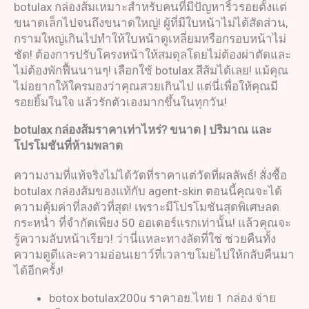
botulax กล่องส้มเหมาะสำหรับคนที่มีปัญหาริ้วรอยตั้งแต่
ขนาดเล็กไปจนถึงขนาดใหญ่! ผู้ที่มีใบหน้าไม่ได้สัดส่วน,
กรามใหญ่เกินไปทำให้ใบหน้าดูเหลี่ยมหรือกรอบหน้าไม่
ชัด! ต้องการปรับโครงหน้าให้สมดุลโดยไม่ต้องผ่าตัดและ
ไม่ต้องพักฟื้นนานๆ! เลือกใช้ botulax สีส้มได้เลย! แม้คุณ
ไม่อยากให้ใครมองว่าคุณสวยเกินไป แต่นี่เพื่อให้คุณมี
รอยยิ้มในใจ แล้วรักตัวเองมากขึ้นในทุกวัน!
botulax
กล่องส้ม
ราคาเท่าไหร่
?
ขนาด
|
ปริมาณ และ
โปรโมชันที่ห้ามพลาด
ความงามที่แท้จริงไม่ได้วัดที่ราคาแต่วัดที่ผลลัพธ์! สั่งซื้อ
botulax กล่องส้มของแท้กับ agent-skin ตอนนี้คุณจะได้
ความคุ้มค่าที่ลงตัวที่สุด! เพราะมีโปรโมชันสุดพิเศษลด
กระหน่ำ ที่จำกัดเพียง 50 ออเดอร์แรกเท่านั้น! แล้วคุณจะ
รู้ความลับหน้าเรียว! ว่านี่แหละทางลัดที่ใช่ ช่วยคืนทั้ง
ความดูดีและความอ่อนเยาว์ที่เวลาขโมยไปให้กลับคืนมา
ได้อีกครั้ง!
botox botulax200u ราคาอย.ไทย 1 กล่อง จ่าย