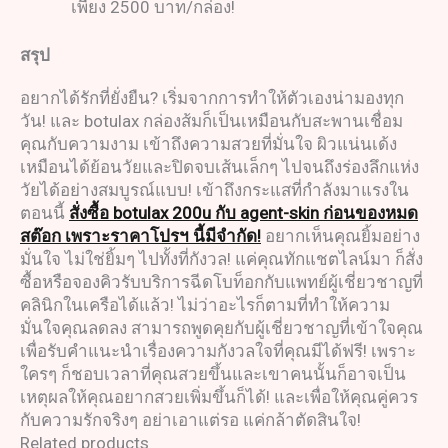
เพียง 2500 บาท/กล่อง!
สรุป
อยากได้รักที่ยั่งยืน? เริ่มจากการทำให้ตัวเองน่ามองทุก
วัน! และ botulax กล่องส้มก็เป็นเหมือนกับสะพานเชื่อม
คุณกับความงาม เข้าถึงความสวยที่มั่นใจ ผิวแน่นเด้ง
เหมือนได้ย้อนวัยและปิดจบเส้นเล็กๆ ไปจนถึงร่องลึกแห่ง
วัยได้อย่างสมบูรณ์แบบ! เข้าถึงกระแสที่กำลังมาแรงใน
ตอนนี้
สั่งซื้อ botulax 200u กับ agent-skin ก่อนของหมด
สต๊อก เพราะราคาโปรฯ นี้มีจำกัด!
อยากเห็นคุณยิ้มอย่าง
มั่นใจ ไม่ใช่ยิ้มๆ ไปทั้งที่กังวล! แค่คุณทักแชตไลน์มา ก็สั่ง
ซื้อหรือจองคิวรับบริการฉีดโบท็อกกับแพทย์ผู้เชี่ยวชาญที่
คลินิกในเครือได้แล้ว! ไม่ว่าอะไรก็ตามที่ทำให้ความ
มั่นใจคุณลดลง สามารถพูดคุยกับผู้เชี่ยวชาญที่เข้าใจคุณ
เพื่อรับคำแนะนำเรื่องความกังวลใจที่คุณมีได้ฟรี! เพราะ
ใครๆ ก็ชอบเวลาที่คุณสวยขึ้นและเขาคนนั้นก็อาจเป็น
เหตุผลให้คุณอยากสวยเพิ่มขึ้นก็ได้! และเพื่อให้คุณคู่ควร
กับความรักจริงๆ อย่าเอาแต่รอ แค่กล้าตัดสินใจ!
Related products