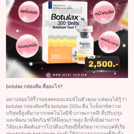
botulax
กล่องส้ม
คืออะไร
?
อย่าปล่อยให้ริ้วรอยลดทอนเสน่ห์ในตัวคุณ! แค่คุณได้รู้ว่า
botulax กล่องส้มหรือ botulax 200u คือ โบท็อกซ์ความ
บริสุทธิ์สูงที่มาจากเทคโนโลยีชีวภาพเกาหลี! ที่ปรับปรุง
และพัฒนาผลิตภัณฑ์ให้มีคุณภาพสูง อีกทั้งยังผ่านการ
วิจัยและคิดค้นสารโปรตีนบริสุทธิ์ที่สกัดมาจากแบคทีเรีย
clostridium botulinum จนทำให้สามารถออกฤทธิ์ยับยั้ง