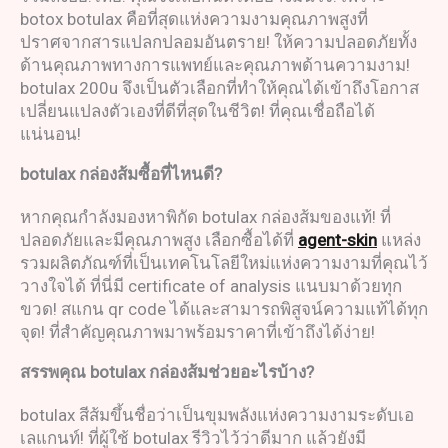
botox botulax คือที่สุดแห่งความงามคุณภาพสูงที่
ปราศจากสารแปลกปลอมอันตราย! ให้ความปลอดภัยทั้ง
ด้านคุณภาพทางการแพทย์และคุณภาพด้านความงาม!
botulax 200u จึงเป็นตัวเลือกที่ทำให้คุณได้เข้าถึงโอกาส
เปลี่ยนแปลงตัวเองที่ดีที่สุดในชีวิต! ที่คุณเชื่อถือได้
แน่นอน!
botulax
กล่องส้มซื้อที่ไหน
ดี
?
หากคุณกำลังมองหาพิกัด botulax กล่องส้มของแท้! ที่
ปลอดภัยและมีคุณภาพสูง เลือกซื้อได้ที่
agent-skin
แหล่ง
รวมผลิตภัณฑ์ที่เป็นเทคโนโลยีใหม่แห่งความงามที่คุณไว้
วางใจได้ ที่นี่มี certificate of analysis แนบมาด้วยทุก
ขวด! สแกน qr code ได้และสามารถพิสูจน์ความแท้ได้ทุก
จุด! ที่สำคัญคุณภาพมาพร้อมราคาที่เข้าถึงได้ง่าย!
สรรพคุณ
botulax
กล่องส้ม
ช่วยอะไรบ้าง
?
botulax สีส้มขึ้นชื่อว่าเป็นขุมพลังแห่งความงามระดับเอ
เลแกนท์! ที่ผู้ใช้ botulax รีวิวไว้ว่าดีมาก แล้วยังมี