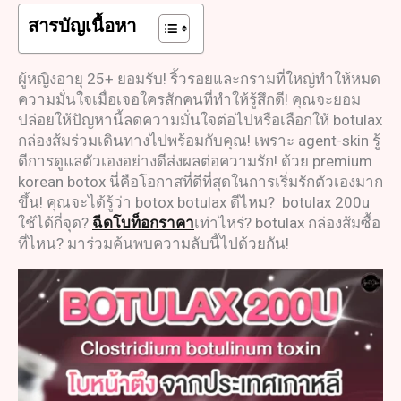
สารบัญเนื้อหา
ผู้หญิงอายุ 25+ ยอมรับ! ริ้วรอยและกรามที่ใหญ่ทำให้หมด
ความมั่นใจเมื่อเจอใครสักคนที่ทำให้รู้สึกดี! คุณจะยอม
ปล่อยให้ปัญหานี้ลดความมั่นใจต่อไปหรือเลือกให้ botulax
กล่องส้มร่วมเดินทางไปพร้อมกับคุณ! เพราะ agent-skin รู้
ดีการดูแลตัวเองอย่างดีส่งผลต่อความรัก! ด้วย premium
korean botox นี่คือโอกาสที่ดีที่สุดในการเริ่มรักตัวเองมาก
ขึ้น! คุณจะได้รู้ว่า botox botulax ดีไหม? botulax 200u
ใช้ได้กี่จุด?
ฉีดโบท็อกราคา
เท่าไหร่? botulax กล่องส้มซื้อ
ที่ไหน? มาร่วมค้นพบความลับนี้ไปด้วยกัน!