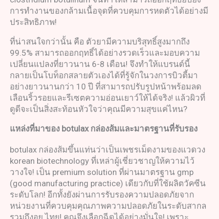
การทำงานของกล้ามเนื้อจุดที่ควบคุมการหดตัวได้อย่างมี
ประสิทธิภาพ!
ที่น่าสนใจกว่านั้น คือ ตัวยามีความบริสุทธิ์สูงมากถึง
99.5% สามารถออกฤทธิ์ได้อย่างรวดเร็วและมอบความ
เปลี่ยนแปลงที่ยาวนาน 6-8 เดือน! จึงทำให้แบรนด์นี้
กลายเป็นโบท็อกสลายตัวเองได้ที่รู้จักในวงการบิวตี้มา
อย่างยาวนานกว่า 10 ปี ที่สามารถปรับรูปหน้าพร้อมลด
เลือนริ้วรอยและรีเซตความอ่อนเยาว์ให้ได้จริง! แล้วผิวที่
ดูดีจะเป็นสิ่งสะท้อนหัวใจว่าคุณมีความสุขแค่ไหน?
แหล่งที่มาของ
botulax
กล่องส้ม
และมาตรฐานที่รับรอง
botulax กล่องส้มขึ้นแท่นว่าเป็นเพชรเม็ดงามของแวดวง
korean biotechnology ที่เหล่าผู้เชี่ยวชาญให้ความไว้
วางใจ! เป็น premium solution ที่ผ่านมาตรฐาน gmp
(good manufacturing practice) เดียวกับที่ใช้ผลิตวัคซีน
ระดับโลก! อีกทั้งยังผ่านการรับรองความปลอดภัยจาก
หน่วยงานที่ควบคุมคุณภาพความปลอดภัยในระดับสากล
รวมถึงอย.ไทย! คุณจึงเลือกฉีดได้อย่างมั่นใจ! เพราะ