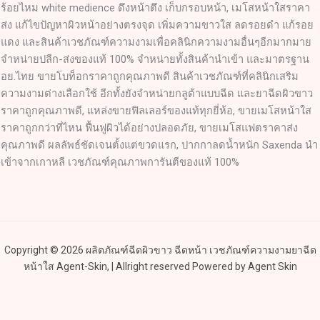
ร้อยไหม white medience ดึงหน้าตึง เก็บกรอบหน้า, เมโสหน้าใสราคา
ส่ง แก้ไขปัญหาผิวหน้าอย่างตรงจุด เพิ่มความขาวใส ลดรอยดำ แก้รอย
แดง และสินค้าเวชภัณฑ์ความงามเพื่อคลินิกความงามอื่นๆอีกมากมาย
จำหน่ายปลีก-ส่งของแท้ 100% จำหน่ายทั้งสินค้านำเข้า และมาตรฐาน
อย.ไทย ขายโบท็อกราคาถูกคุณภาพดี สินค้าเวชภัณฑ์ที่คลินิกเสริม
ความงามต่างเลือกใช้ อีกทั้งยังจำหน่ายกลูต้าแบบฉีด และยาฉีดผิวขาว
ราคาถูกคุณภาพดี, แหล่งขายฟิลเลอร์ของแท้ทุกยี่ห้อ, ขายเมโสหน้าใส
ราคาถูกกว่าที่ไหน ฟื้นฟูผิวได้อย่างปลอดภัย, ขายเมโสแฟตราคาส่ง
คุณภาพดี ผลลัพธ์ชัดเจนตั้งแต่ขวดแรก, ปากกาลดน้ำหนัก Saxenda นำ
เข้าจากเกาหลี เวชภัณฑ์คุณภาพการันตีของแท้ 100%
Copyright © 2026 ผลิตภัณฑ์ฉีดผิวขาว ฉีดหน้า เวชภัณฑ์ความงามยาฉีด
หน้าใส Agent-Skin, | Allright reserved Powered by Agent Skin