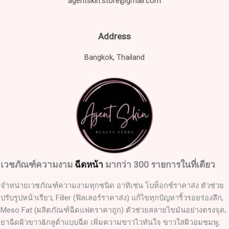
agentskin.store@gmail.com
Address
Bangkok, Thailand
เวชภัณฑ์ความงาม
ฉีดหน้า
มากว่า 300 รายการในที่เดียว
จำหน่ายเวชภัณฑ์ความงามทุกชนิด อาทิเช่น โบท็อกซ์ราคาส่ง ตัวช่วย
ปรับรูปหน้าเรียว, Filler (ฟิลเลอร์ราคาส่ง) แก้ไขทุกปัญหาริ้วรอยร่องลึก,
Meso Fat (ผลิตภัณฑ์ฉีดแฟตราคาถูก) ตัวช่วยสลายไขมันอย่างตรงจุด,
ยาฉีดผิวขาว&กลูต้าแบบฉีด เพิ่มความขาวไวทันใจ ขาวใสผิวอมชมพู,